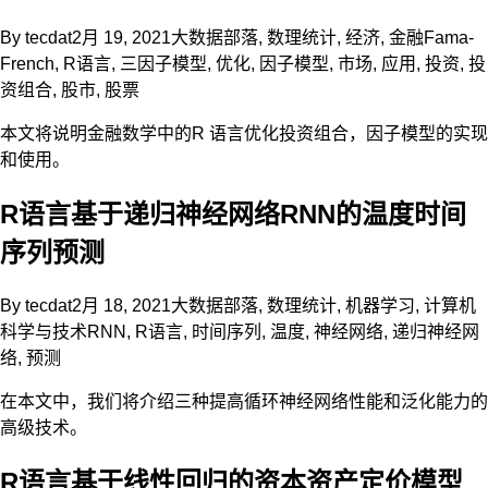
By
tecdat
2月 19, 2021
大数据部落
,
数理统计
,
经济
,
金融
Fama-
French
,
R语言
,
三因子模型
,
优化
,
因子模型
,
市场
,
应用
,
投资
,
投
资组合
,
股市
,
股票
本文将说明金融数学中的R 语言优化投资组合，因子模型的实现
和使用。
R语言基于递归神经网络RNN的温度时间
序列预测
By
tecdat
2月 18, 2021
大数据部落
,
数理统计
,
机器学习
,
计算机
科学与技术
RNN
,
R语言
,
时间序列
,
温度
,
神经网络
,
递归神经网
络
,
预测
在本文中，我们将介绍三种提高循环神经网络性能和泛化能力的
高级技术。
R语言基于线性回归的资本资产定价模型