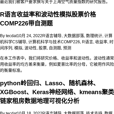
最近我们被客户要求撰写关于上海空气质量指数的研究报告。
R语言收益率和波动性模拟股票价格
COMP226带自测题
By
tecdat
10月 24, 2022
R语言辅导
,
大数据部落
,
数理统计
,
计算
机科学CS辅导
,
计算机科学与技术
COMP226
,
R语言
,
收益率
,
时
间序列
,
模拟
,
波动性
,
股票
,
自测题
,
预测
在本工作表中，我们将研究价格、收益率和波动性。波动性通常
用收益率的均方差来衡量，例如夏普比率的分母，它被用作风险
的衡量标准。
python岭回归、Lasso、随机森林、
XGBoost、Keras神经网络、kmeans聚类
链家租房数据地理可视化分析
By
tecdat
10月 18, 2022
R语言辅导
,
大数据部落
,
技术支持
,
数据