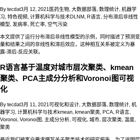
By
tecdat
3月 12, 2021
医药生物
,
大数据部落
,
数理统计
,
机器学
习
,
特色视频
,
计算机科学与技术
DLNM
,
R语言
,
分布滞后非线性
模型
,
发病率
,
死亡率
,
空气污染
本文提供了运行分布滞后非线性模型的示例，同时描述了预测变
量和结果之间的非线性和滞后效应，这种相互关系被定义为暴
露-滞后-反应关联。
R语言基于温度对城市层次聚类、kmean
聚类、PCA主成分分析和Voronoi图可视
化
By
tecdat
3月 11, 2021
可视化和设计
,
大数据部落
,
数理统计
,
机
器学习
,
计算机科学与技术
kmean
,
kmean聚类
,
PCA
,
R语言
,
Voronoi
,
Voronoi图
,
主成分分析
,
可视化
,
城市
,
层次聚类
,
温度
,
聚类
最近我们被客户要求撰写关于聚类技术的研究报告。为了说明层