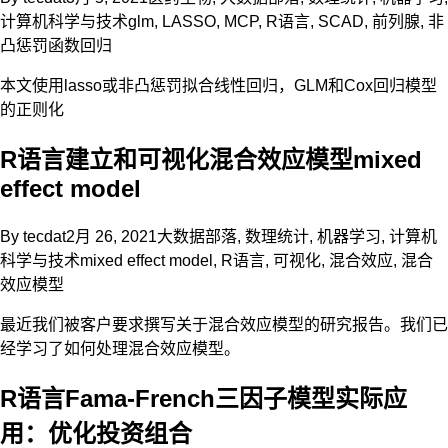
计算机科学与技术
glm
,
LASSO
,
MCP
,
R语言
,
SCAD
,
前列腺
,
非
凸惩罚函数回归
本文使用lasso或非凸惩罚拟合线性回归，GLM和Cox回归模型
的正则化
R语言建立和可视化混合效应模型mixed
effect model
By
tecdat
2月 26, 2021
大数据部落
,
数理统计
,
机器学习
,
计算机
科学与技术
mixed effect model
,
R语言
,
可视化
,
混合效应
,
混合
效应模型
最近我们被客户要求撰写关于混合效应模型的研究报告。我们已
经学习了如何处理混合效应模型。
R语言Fama-French三因子模型实际应
用：优化投资组合