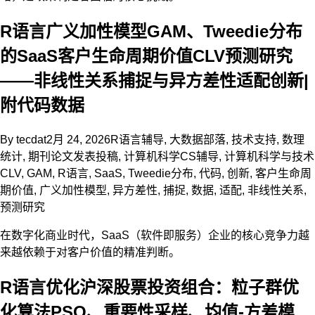
R语言广义加性模型GAM、Tweedie分布
的SaaS客户生命周期价值CLV预测研究
——非线性关系捕捉与异方差性适配创新|
附代码数据
By
tecdat
2月 24, 2026
R语言辅导
,
大数据部落
,
技术支持
,
数理
统计
,
期刊论文发表投稿
,
计算机科学CS辅导
,
计算机科学与技术
CLV
,
GAM
,
R语言
,
SaaS
,
Tweedie分布
,
代码
,
创新
,
客户生命周
期价值
,
广义加性模型
,
异方差性
,
捕捉
,
数据
,
适配
,
非线性关系
,
预测研究
在数字化商业时代，SaaS（软件即服务）企业的核心竞争力越
来越依赖于对客户价值的精准判断。
R语言优化沪深股票投资组合：粒子群优
化算法PSO、重要性采样、均值-方差模