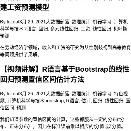
建工资预测模型
By
tecdat
3月 29, 2021
大数据部落
,
数理统计
,
机器学习
,
计算机
科学与技术
R语言
,
回归
,
多元线性回归
,
工资
,
线性回归
,
贝叶斯
,
预测
在劳动经济学领域，收入和工资的研究为从性别歧视到高等教育
等问题提供了见解。
【视频讲解】R语言基于Bootstrap的线性
回归预测置信区间估计方法
By
tecdat
3月 26, 2021
大数据部落
,
数理统计
,
机器学习
,
特色视
频
,
计算机科学与技术
bootstrap
,
R语言
,
估计
,
回归
,
线性回归
,
置
信区间
,
预测
我们知道参数的置信区间的计算，这些都服从一定的分布(t分
布、正态分布），因此在标准误前乘以相应的t分值或Z分值。