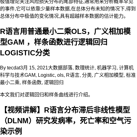
极值理论关注风险损失分布的尾部特征,通常用来分析概率罕见
的事件,它可以依靠少量样本数据,在总体分布未知的情况下,得到
总体分布中极值的变化情况,具有超越样本数据的估计能力。
R语言用普通最小二乘OLS，广义相加模
型GAM ，样条函数进行逻辑回归
LOGISTIC分类
By
tecdat
3月 15, 2021
大数据部落
,
数理统计
,
机器学习
,
计算机
科学与技术
GAM
,
Logistic
,
ols
,
R语言
,
分类
,
广义相加模型
,
标准
最小二乘
,
样条函数
,
逻辑回归
本文我们对逻辑回归和样条曲线进行介绍。
【视频讲解】R语言分布滞后非线性模型
（DLNM）研究发病率，死亡率和空气污
染示例