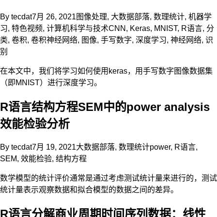
By
tecdat
7月 26, 2021
图像处理
,
大数据部落
,
数理统计
,
机器学
习
,
特色视频
,
计算机科学与技术
CNN
,
Keras
,
MNIST
,
R语言
,
分
类
,
卷积
,
卷积神经网络
,
图像
,
手写数字
,
深度学习
,
神经网络
,
识
别
在本文中，我们将学习如何使用keras，用手写数字图像数据集
（即MNIST）进行深度学习。
R语言结构方程SEM中的power analysis
效能检验分析
By
tecdat
7月 19, 2021
大数据部落
,
数理统计
power
,
R语言
,
SEM
,
效能检验
,
结构方程
数学模型的统计评价通常是通过考虑测试统计量来进行的，测试
统计量表示观察数据和拟合模型的数据之间的差异。
R语言分解商业周期时间序列数据：线性