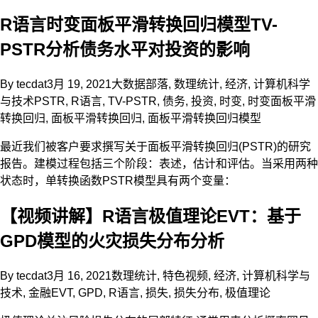
R语言时变面板平滑转换回归模型TV-
PSTR分析债务水平对投资的影响
By
tecdat
3月 19, 2021
大数据部落
,
数理统计
,
经济
,
计算机科学
与技术
PSTR
,
R语言
,
TV-PSTR
,
债务
,
投资
,
时变
,
时变面板平滑
转换回归
,
面板平滑转换回归
,
面板平滑转换回归模型
最近我们被客户要求撰写关于面板平滑转换回归(PSTR)的研究
报告。建模过程包括三个阶段：表述，估计和评估。当采用两种
状态时，单转换函数PSTR模型具有两个变量：
【视频讲解】R语言极值理论EVT：基于
GPD模型的火灾损失分布分析
By
tecdat
3月 16, 2021
数理统计
,
特色视频
,
经济
,
计算机科学与
技术
,
金融
EVT
,
GPD
,
R语言
,
损失
,
损失分布
,
极值理论