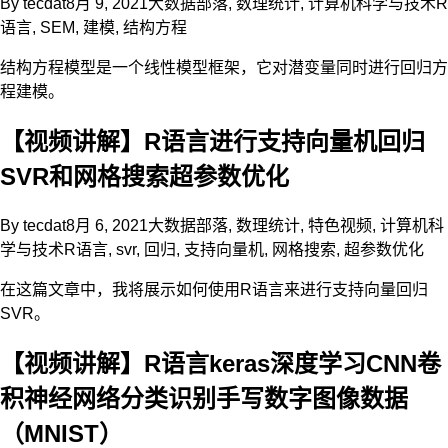
By
tecdat
8月 9, 2021
大数据部落
,
数理统计
,
计算机科学与技术
R
语言
,
SEM
,
建模
,
结构方程
结构方程模型是一个线性模型框架，它对潜变量同时进行回归方
程建模。
【视频讲解】R语言进行支持向量机回归
SVR和网格搜索超参数优化
By
tecdat
8月 6, 2021
大数据部落
,
数理统计
,
特色视频
,
计算机科
学与技术
R语言
,
svr
,
回归
,
支持向量机
,
网格搜索
,
超参数优化
在这篇文章中，我将展示如何使用R语言来进行支持向量回归
SVR。
【视频讲解】R语言keras深度学习CNN卷
积神经网络分类识别手写数字图像数据
（MNIST）