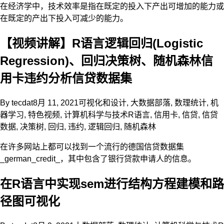
在经济学中，技术效率是指在既定的投入下产出可增加的能力或
在既定的产出下投入可减少的能力。
【视频讲解】R语言逻辑回归(Logistic
Regression)、回归决策树、随机森林信
用卡违约分析信贷数据集
By
tecdat
8月 11, 2021
可视化和设计
,
大数据部落
,
数理统计
,
机
器学习
,
特色视频
,
计算机科学与技术
R语言
,
信用卡
,
信贷
,
信贷
数据
,
决策树
,
回归
,
违约
,
逻辑回归
,
随机森林
在许多网站上都可以找到一个流行的德国信贷数据集
_german_credit_，其中包含了银行贷款申请人的信息。
在R语言中实现sem进行结构方程建模和路
径图可视化