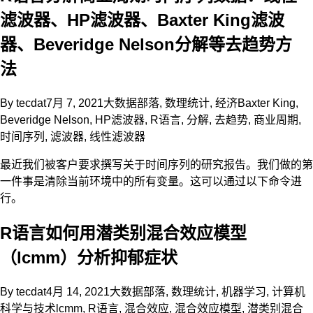
滤波器、HP滤波器、Baxter King滤波
器、Beveridge Nelson分解等去趋势方
法
By
tecdat
7月 7, 2021
大数据部落
,
数理统计
,
经济
Baxter King
,
Beveridge Nelson
,
HP滤波器
,
R语言
,
分解
,
去趋势
,
商业周期
,
时间序列
,
滤波器
,
线性滤波器
最近我们被客户要求撰写关于时间序列的研究报告。我们做的第
一件事是清除当前环境中的所有变量。这可以通过以下命令进
行。
R语言如何用潜类别混合效应模型
（lcmm）分析抑郁症状
By
tecdat
4月 14, 2021
大数据部落
,
数理统计
,
机器学习
,
计算机
科学与技术
lcmm
,
R语言
,
混合效应
,
混合效应模型
,
潜类别混合