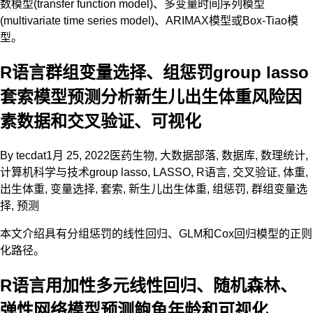
数模型(transfer function model)、多变量时间序列模型
(multivariate time series model)、ARIMAX模型或Box-Tiao模
型。
R语言群组变量选择、组惩罚group lasso
套索模型预测分析新生儿出生体重风险因
素数据和交叉验证、可视化
By
tecdat
1月 25, 2022
医药生物
,
大数据部落
,
数据库
,
数理统计
,
计算机科学与技术
group lasso
,
LASSO
,
R语言
,
交叉验证
,
体重
,
出生体重
,
变量选择
,
套索
,
新生儿出生体重
,
组惩罚
,
群组变量选
择
,
预测
本文介绍具有分组惩罚的线性回归、GLM和Cox回归模型的正则
化路径。
R语言用加性多元线性回归、随机森林、
弹性网络模型预测鲍鱼年龄和可视化