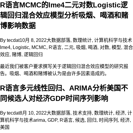
R语言MCMC的lme4二元对数Logistic逻
辑回归混合效应模型分析吸烟、喝酒和赌
博影响数据
By
tecdat
10月 8, 2022
大数据部落
,
数理统计
,
计算机科学与技术
lme4
,
Logistic
,
MCMC
,
R语言
,
二元
,
吸烟
,
喝酒
,
对数
,
模型
,
混合
效应
,
赌博
,
逻辑回归
最近我们被客户要求撰写关于逻辑回归混合效应模型的研究报
告。吸烟、喝酒和赌博被认为是由许多因素造成的。
R语言多元线性回归、ARIMA分析美国不
同候选人对经济GDP时间序列影响
By
tecdat
8月 10, 2022
大数据部落
,
技术支持
,
数理统计
,
经济
,
计
算机科学与技术
arima
,
GDP
,
R语言
,
候选
,
回归
,
时间序列
,
经济
,
美国