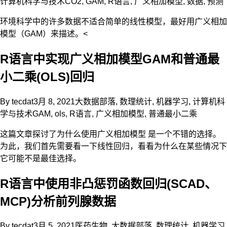
计算机科学与技术
CO2
,
GAM
,
R语言
,
广义相加模型
,
数据
,
预测
环境科学中的许多数据不适合简单的线性模型，最好用广义相加
模型（GAM）来描述。<
R语言中实现广义相加模型GAM和普通最
小二乘(OLS)回归
By
tecdat
3月 8, 2021
大数据部落
,
数理统计
,
机器学习
,
计算机科
学与技术
GAM
,
ols
,
R语言
,
广义相加模型
,
普通最小二乘
这篇文章探讨了为什么使用广义相加模型 是一个不错的选择。
为此，我们首先需要看一下线性回归，看看为什么在某些情况下
它可能不是最佳选择。
R语言中使用非凸惩罚函数回归(SCAD、
MCP)分析前列腺数据
By
tecdat
3月 5, 2021
医药生物
,
大数据部落
,
数理统计
,
机器学习
,