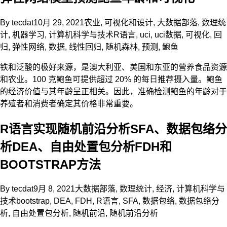
By
tecdat
10月 29, 2021
农业
,
可视化和设计
,
大数据部落
,
数理统
计
,
机器学习
,
计算机科学与技术
R语言
,
uci
,
uci数据
,
可视化
,
回
归
,
弹性网络
,
数据
,
线性回归
,
随机森林
,
预测
,
鲍鱼
铁和泛酸的极好来源，是澳大利亚、美国和东亚的营养食品资源
和农业。100 克鲍鱼可提供超过 20% 的每日推荐摄入量。鲍鱼
的经济价值与其年龄呈正相关。因此，准确检测鲍鱼的年龄对于
养殖者和消费者确定其价格非常重要。
R语言实现随机前沿分析SFA、数据包络分
析DEA、自由处置包分析FDH和
BOOTSTRAP方法
By
tecdat
9月 8, 2021
大数据部落
,
数理统计
,
经济
,
计算机科学与
技术
bootstrap
,
DEA
,
FDH
,
R语言
,
SFA
,
数据包络
,
数据包络分
析
,
自由处置包分析
,
随机前沿
,
随机前沿分析