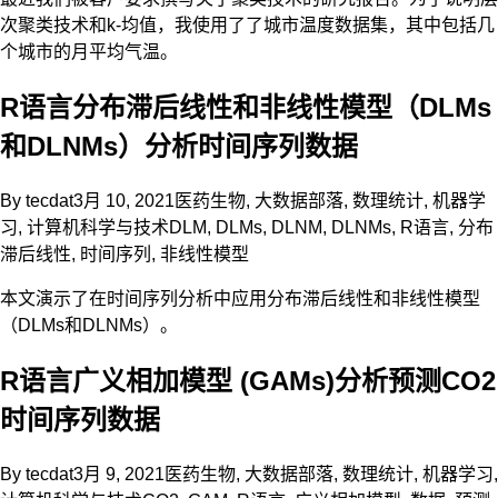
次聚类技术和k-均值，我使用了了城市温度数据集，其中包括几
个城市的月平均气温。
R语言分布滞后线性和非线性模型（DLMs
和DLNMs）分析时间序列数据
By
tecdat
3月 10, 2021
医药生物
,
大数据部落
,
数理统计
,
机器学
习
,
计算机科学与技术
DLM
,
DLMs
,
DLNM
,
DLNMs
,
R语言
,
分布
滞后线性
,
时间序列
,
非线性模型
本文演示了在时间序列分析中应用分布滞后线性和非线性模型
（DLMs和DLNMs）。
R语言广义相加模型 (GAMs)分析预测CO2
时间序列数据
By
tecdat
3月 9, 2021
医药生物
,
大数据部落
,
数理统计
,
机器学习
,