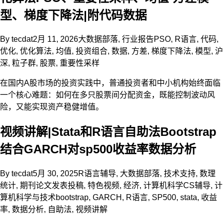
型、梯度下降法|附代码数据
By
tecdat
2月 11, 2026
大数据部落
,
行业报告
PSO
,
R语言
,
代码
,
优化
,
优化算法
,
均值
,
投资组合
,
数据
,
方差
,
梯度下降法
,
模型
,
沪
深
,
粒子群
,
股票
,
重要性采样
在国内A股市场的投资实践中，普通投资者和中小机构始终面临
一个核心难题：如何在多只股票间分配资金，既能控制波动风
险，又能实现资产稳健增值。
视频讲解|Stata和R语言自助法Bootstrap
结合GARCH对sp500收益率数据分析
By
tecdat
5月 30, 2025
R语言辅导
,
大数据部落
,
技术支持
,
数理
统计
,
期刊论文发表投稿
,
特色视频
,
经济
,
计算机科学CS辅导
,
计
算机科学与技术
bootstrap
,
GARCH
,
R语言
,
SP500
,
stata
,
收益
率
,
数据分析
,
自助法
,
视频讲解