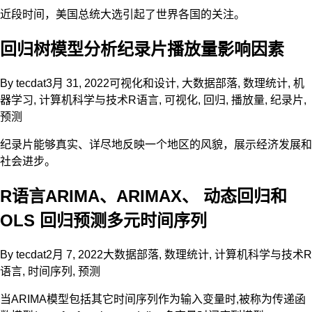
近段时间，美国总统大选引起了世界各国的关注。
回归树模型分析纪录片播放量影响因素
By
tecdat
3月 31, 2022
可视化和设计
,
大数据部落
,
数理统计
,
机
器学习
,
计算机科学与技术
R语言
,
可视化
,
回归
,
播放量
,
纪录片
,
预测
纪录片能够真实、详尽地反映一个地区的风貌，展示经济发展和
社会进步。
R语言ARIMA、ARIMAX、 动态回归和
OLS 回归预测多元时间序列
By
tecdat
2月 7, 2022
大数据部落
,
数理统计
,
计算机科学与技术
R
语言
,
时间序列
,
预测
当ARIMA模型包括其它时间序列作为输入变量时,被称为传递函