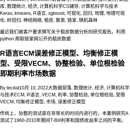
库
,
数理统计
,
经济
,
计算机科学CS辅导
,
计算机科学与技术
Keras
,
kmeans
,
R语言
,
xgboost
,
可视化
,
回归
,
地理
,
地理可视
化
,
岭回归
,
神经网络
,
租房
,
聚类
,
链家
,
随机森林
最近我们被客户要求撰写关于租房数据分析的研究报告。利用
python 爬取链家网公开的租房数据
R语言ECM误差修正模型、均衡修正模
型、受限VECM、协整检验、单位根检验
即期利率市场数据
By
tecdat
10月 10, 2022
大数据部落
,
数理统计
,
经济
,
计算机科学
与技术
ECM
,
R语言
,
VECM
,
利率
,
协整检验
,
单位根检验
,
受限
VECM
,
均衡修正模型
,
市场
,
误差修正模型
传统上，协整的测试是在非常长的时间内进行的，本案例研究A
测试了1960-2010年期间T-Bill利率和国债收益率之间的平衡。