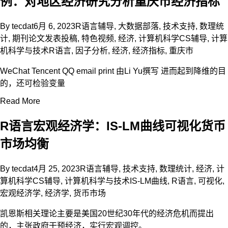
例：对地区经济研究分析重庆市经济指标
By
tecdat
6月 6, 2023
R语言辅导
,
大数据部落
,
技术支持
,
数理统
计
,
期刊论文发表投稿
,
特色视频
,
经济
,
计算机科学CS辅导
,
计算
机科学与技术
R语言
,
因子分析
,
经济
,
经济指标
,
重庆市
WeChat Tencent QQ email print 由Li Yu撰写 进而起到降维的目
的，还可检验变量
Read More
R语言宏观经济学：IS-LM曲线可视化货币
市场均衡
By
tecdat
4月 25, 2023
R语言辅导
,
技术支持
,
数理统计
,
经济
,
计
算机科学CS辅导
,
计算机科学与技术
IS-LM曲线
,
R语言
,
可视化
,
宏观经济学
,
经济学
,
货币市场
凯恩斯相关理论主要是美国20世纪30年代的经济危机而提出
的，主张政府干预经济，实行宏观调控。