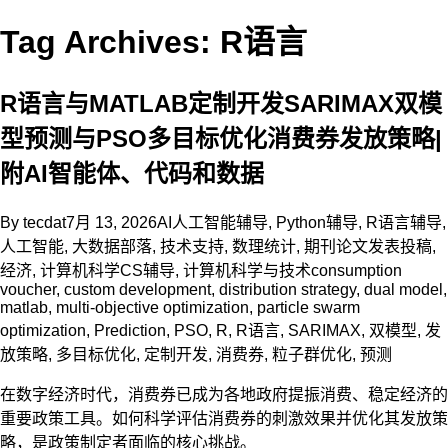
Tag Archives: R语言
R语言与MATLAB定制开发SARIMAX双模
型预测与PSO多目标优化消费券发放策略|
附AI智能体、代码和数据
By
tecdat
7月 13, 2026
AI人工智能辅导
,
Python辅导
,
R语言辅导
,
人工智能
,
大数据部落
,
技术支持
,
数理统计
,
期刊论文发表投稿
,
经济
,
计算机科学CS辅导
,
计算机科学与技术
consumption
voucher
,
custom development
,
distribution strategy
,
dual model
,
matlab
,
multi-objective optimization
,
particle swarm
optimization
,
Prediction
,
PSO
,
R
,
R语言
,
SARIMAX
,
双模型
,
发
放策略
,
多目标优化
,
定制开发
,
消费券
,
粒子群优化
,
预测
在数字经济时代，消费券已成为各地政府提振消费、稳定经济的
重要政策工具。如何科学评估消费券的刺激效果并优化其发放策
略，是政策制定者面临的核心挑战。