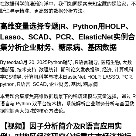
在数据科学的浩瀚海洋中，我们如同探索未知宝藏的探险家，不
断追寻更精准、更高效的数据分析方法。
高维变量选择专题|R、Python用HOLP、
Lasso、SCAD、PCR、ElasticNet实例合
集分析企业财务、糖尿病、基因数据
By
tecdat
3月 20, 2025
Python辅导
,
R语言辅导
,
医药生物
,
大数
据部落
,
技术支持
,
数理统计
,
期刊论文发表投稿
,
经济
,
计算机科
学CS辅导
,
计算机科学与技术
ElasticNet
,
HOLP
,
LASSO
,
PCR
,
python
,
R语言
,
SCAD
,
企业财务
,
基因
,
糖尿病
本专题合集聚焦高维数据场景下的稀疏建模与变量选择，通过 R
语言与 Python 双平台技术栈，系统解析企业财务分析与基因数
据挖掘两大领域的核心方法论。
【视频】因子分析简介及R语言应用实