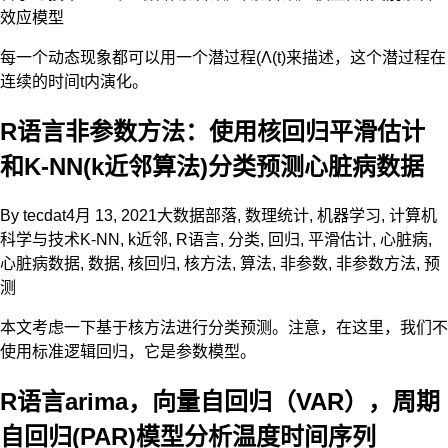
效应模型
每一个动态现象都可以用一个潜过程(Λ(t)来描述，这个潜过程在
连续的时间t内演化。
R语言非参数方法：使用核回归平滑估计
和K-NN(k近邻算法)分类预测心脏病数据
By
tecdat
4月 13, 2021
大数据部落
,
数理统计
,
机器学习
,
计算机
科学与技术
K-NN
,
k近邻
,
R语言
,
分类
,
回归
,
平滑估计
,
心脏病
,
心脏病数据
,
数据
,
核回归
,
核方法
,
算法
,
非参数
,
非参数方法
,
预
测
本文考虑一下基于核方法进行分类预测。注意，在这里，我们不
使用标准逻辑回归，它是参数模型。
R语言arima，向量自回归（VAR），周期
自回归(PAR)模型分析温度时间序列