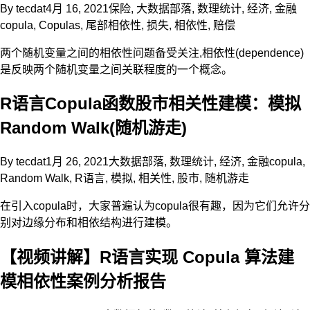
By
tecdat
4月 16, 2021
保险
,
大数据部落
,
数理统计
,
经济
,
金融
copula
,
Copulas
,
尾部相依性
,
损失
,
相依性
,
赔偿
两个随机变量之间的相依性问题备受关注,相依性(dependence)
是反映两个随机变量之间关联程度的一个概念。
R语言Copula函数股市相关性建模：模拟
Random Walk(随机游走)
By
tecdat
1月 26, 2021
大数据部落
,
数理统计
,
经济
,
金融
copula
,
Random Walk
,
R语言
,
模拟
,
相关性
,
股市
,
随机游走
在引入copula时，大家普遍认为copula很有趣，因为它们允许分
别对边缘分布和相依结构进行建模。
【视频讲解】R语言实现 Copula 算法建
模相依性案例分析报告