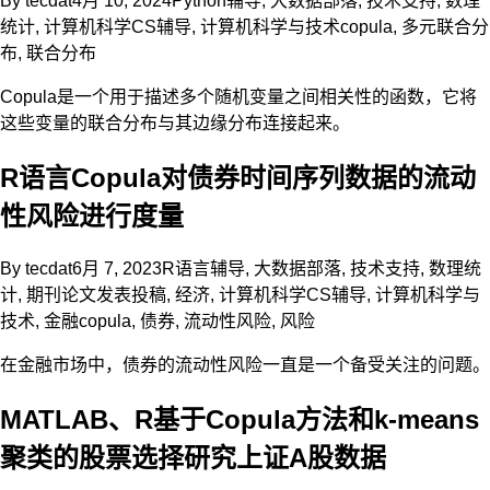
By
tecdat
4月 10, 2024
Python辅导
,
大数据部落
,
技术支持
,
数理
统计
,
计算机科学CS辅导
,
计算机科学与技术
copula
,
多元联合分
布
,
联合分布
Copula是一个用于描述多个随机变量之间相关性的函数，它将
这些变量的联合分布与其边缘分布连接起来。
R语言Copula对债券时间序列数据的流动
性风险进行度量
By
tecdat
6月 7, 2023
R语言辅导
,
大数据部落
,
技术支持
,
数理统
计
,
期刊论文发表投稿
,
经济
,
计算机科学CS辅导
,
计算机科学与
技术
,
金融
copula
,
债券
,
流动性风险
,
风险
在金融市场中，债券的流动性风险一直是一个备受关注的问题。
MATLAB、R基于Copula方法和k-means
聚类的股票选择研究上证A股数据