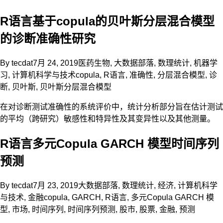
R语言基于copula的贝叶斯分层混合模型
的诊断准确性研究
By
tecdat
7月 24, 2019
医药生物
,
大数据部落
,
数理统计
,
机器学
习
,
计算机科学与技术
copula
,
R语言
,
准确性
,
分层混合模型
,
诊
断
,
贝叶斯
,
贝叶斯分层混合模型
在对诊断测试准确性的系统评价中，统计分析部分旨在估计测试
的平均（跨研究）敏感性和特异性及其变异性以及其他测量。
R语言多元Copula GARCH 模型时间序列
预测
By
tecdat
7月 23, 2019
大数据部落
,
数理统计
,
经济
,
计算机科学
与技术
,
金融
copula
,
GARCH
,
R语言
,
多元Copula GARCH 模
型
,
市场
,
时间序列
,
时间序列预测
,
股市
,
股票
,
金融
,
预测