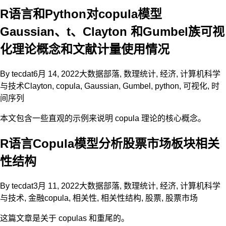
R语言和Python对copula模型
Gaussian、t、Clayton 和Gumbel族可视
化理论概念和文献计量使用情况
By
tecdat
6月 14, 2022
大数据部落
,
数理统计
,
经济
,
计算机科学
与技术
Clayton
,
copula
,
Gaussian
,
Gumbel
,
python
,
可视化
,
时
间序列
本文包含一些直观的示例来说明 copula 理论的核心概念。
R语言Copula模型分析股票市场板块相关
性结构
By
tecdat
3月 11, 2022
大数据部落
,
数理统计
,
经济
,
计算机科学
与技术
,
金融
copula
,
相关性
,
相关性结构
,
股票
,
股票市场
这篇文章是关于 copulas 和重尾的。