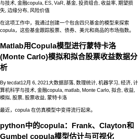
与技术
,
金融
copula
,
ES
,
VaR
,
基金
,
投资组合
,
收益率
,
期望损
失
,
边缘分布
,
风险价值
在这项工作中，我通过创建一个包含四只基金的模型来探索
copula，这些基金跟踪股票、债券、美元和商品的市场指数。
Matlab用Copula模型进行蒙特卡洛
(Monte Carlo)模拟和拟合股票收益数据分
析
By
tecdat
12月 6, 2021
大数据部落
,
数理统计
,
机器学习
,
经济
,
计
算机科学与技术
,
金融
copula
,
matlab
,
Monte Carlo
,
拟合
,
收益
,
模拟
,
股票
,
股票收益
,
蒙特卡洛
最近，copula 在仿真模型中变得流行起来。
python中的copula：Frank、Clayton和
Gumbel copula模型估计与可视化