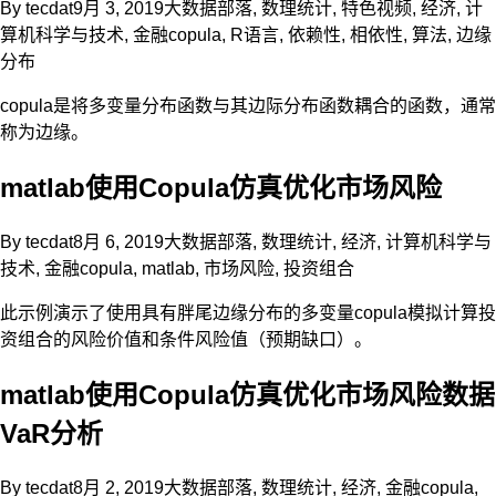
By
tecdat
9月 3, 2019
大数据部落
,
数理统计
,
特色视频
,
经济
,
计
算机科学与技术
,
金融
copula
,
R语言
,
依赖性
,
相依性
,
算法
,
边缘
分布
copula是将多变量分布函数与其边际分布函数耦合的函数，通常
称为边缘。
matlab使用Copula仿真优化市场风险
By
tecdat
8月 6, 2019
大数据部落
,
数理统计
,
经济
,
计算机科学与
技术
,
金融
copula
,
matlab
,
市场风险
,
投资组合
此示例演示了使用具有胖尾边缘分布的多变量copula模拟计算投
资组合的风险价值和条件风险值（预期缺口）。
matlab使用Copula仿真优化市场风险数据
VaR分析
By
tecdat
8月 2, 2019
大数据部落
,
数理统计
,
经济
,
金融
copula
,