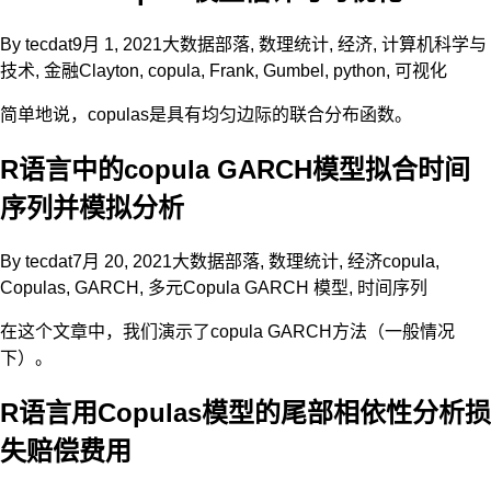
By
tecdat
9月 1, 2021
大数据部落
,
数理统计
,
经济
,
计算机科学与
技术
,
金融
Clayton
,
copula
,
Frank
,
Gumbel
,
python
,
可视化
简单地说，copulas是具有均匀边际的联合分布函数。
R语言中的copula GARCH模型拟合时间
序列并模拟分析
By
tecdat
7月 20, 2021
大数据部落
,
数理统计
,
经济
copula
,
Copulas
,
GARCH
,
多元Copula GARCH 模型
,
时间序列
在这个文章中，我们演示了copula GARCH方法（一般情况
下）。
R语言用Copulas模型的尾部相依性分析损
失赔偿费用