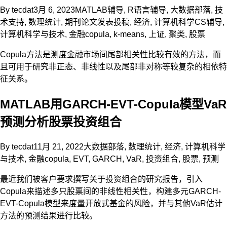
By
tecdat
3月 6, 2023
MATLAB辅导
,
R语言辅导
,
大数据部落
,
技
术支持
,
数理统计
,
期刊论文发表投稿
,
经济
,
计算机科学CS辅导
,
计算机科学与技术
,
金融
copula
,
k-means
,
上证
,
聚类
,
股票
Copula方法是测度金融市场间尾部相关性比较有效的方法，而
且可用于研究非正态、非线性以及尾部非对称等较复杂的相依特
征关系。
MATLAB用GARCH-EVT-Copula模型VaR
预测分析股票投资组合
By
tecdat
11月 21, 2022
大数据部落
,
数理统计
,
经济
,
计算机科学
与技术
,
金融
copula
,
EVT
,
GARCH
,
VaR
,
投资组合
,
股票
,
预测
最近我们被客户要求撰写关于投资组合的研究报告，引入
Copula来描述多只股票间的非线性相关性，构建多元GARCH-
EVT-Copula模型来度量开放式基金的风险，并与其他VaR估计
方法的预测结果进行比较。