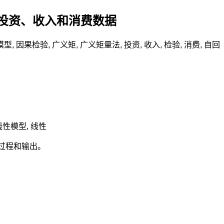
分析投资、收入和消费数据
模型
,
因果检验
,
广义矩
,
广义矩量法
,
投资
,
收入
,
检验
,
消费
,
自回
线性模型
,
线性
的过程和输出。