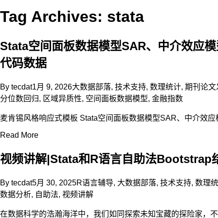
Tag Archives: stata
Stata空间面板数据模型SAR、中介效
代码数据
By
tecdat
1月 9, 2026
大数据部落
,
技术支持
,
数理统计
,
期刊论文
分位数回归
,
区域异质性
,
空间面板数据模型
,
金融指数
麦肯锡风格响应式模板 Stata空间面板数据模型SAR、中介
Read More
视频讲解|Stata和R语言自助法Bootstr
By
tecdat
5月 30, 2025
R语言辅导
,
大数据部落
,
技术支持
,
数理
数据分析
,
自助法
,
视频讲解
在数据科学的浩瀚海洋中，我们如同探索未知宝藏的探险家，不