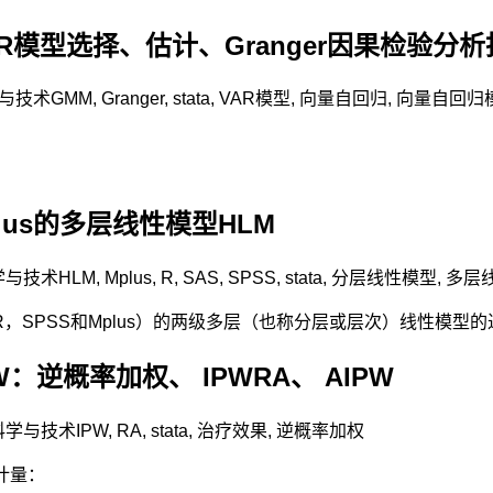
VAR模型选择、估计、Granger因果检验
与技术
GMM
,
Granger
,
stata
,
VAR模型
,
向量自回归
,
向量自回归
plus的多层线性模型HLM
学与技术
HLM
,
Mplus
,
R
,
SAS
,
SPSS
,
stata
,
分层线性模型
,
多层
，R，SPSS和Mplus）的两级多层（也称分层或层次）线性模型
W：逆概率加权、 IPWRA、 AIPW
科学与技术
IPW
,
RA
,
stata
,
治疗效果
,
逆概率加权
计量：