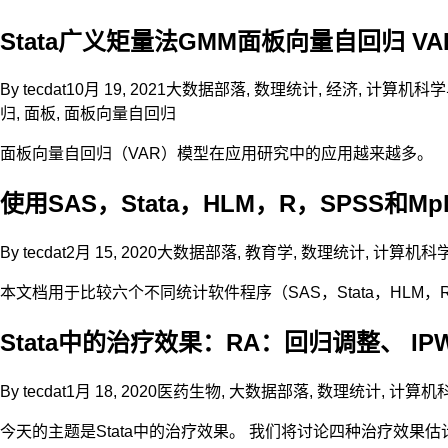
Stata广义矩量法GMM面板向量自回归 
By
tecdat
10月 19, 2021
大数据部落
,
数理统计
,
经济
,
计算机科学
归
,
面板
,
面板向量自回归
面板向量自回归（VAR）模型在应用研究中的应用越来越多。
使用SAS，Stata，HLM，R，SPSS和M
By
tecdat
2月 15, 2020
大数据部落
,
教育学
,
数理统计
,
计算机科
本文档用于比较六个不同统计软件程序（SAS，Stata，HLM
Stata中的治疗效果：RA：回归调整、 IP
By
tecdat
1月 18, 2020
医药生物
,
大数据部落
,
数理统计
,
计算机
今天的主题是Stata中的治疗效果。 我们将讨论四种治疗效果估