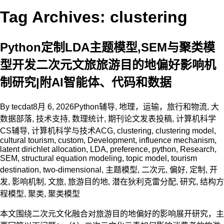
Tag Archives: clustering
Python定制LDA主题模型,SEM与聚类模
型开发二次元文旅旅游目的地偏好影响机
制研究|附AI智能体、代码和数据
By
tecdat
8月 6, 2026
Python辅导
,
地理，运输，旅行和物流
,
大
数据部落
,
技术支持
,
数理统计
,
期刊论文发表投稿
,
计算机科学
CS辅导
,
计算机科学与技术
ACG
,
clustering
,
clustering model
,
cultural tourism
,
custom
,
Development
,
influence mechanism
,
latent dirichlet allocation
,
LDA
,
preference
,
python
,
Research
,
SEM
,
structural equation modeling
,
topic model
,
tourism
destination
,
two-dimensional
,
主题模型
,
二次元
,
偏好
,
定制
,
开
发
,
影响机制
,
文旅
,
旅游目的地
,
潜在狄利克雷分配
,
研究
,
结构方
程模型
,
聚类
,
聚类模型
本文围绕二次元文化融合对旅游目的地偏好的影响展开研究，主