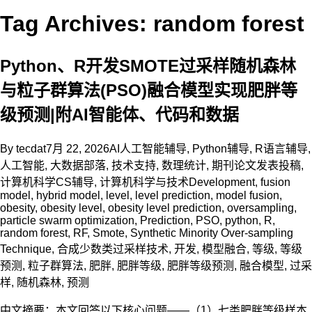
Tag Archives: random forest
Python、R开发SMOTE过采样随机森林
与粒子群算法(PSO)融合模型实现肥胖等
级预测|附AI智能体、代码和数据
By
tecdat
7月 22, 2026
AI人工智能辅导
,
Python辅导
,
R语言辅导
,
人工智能
,
大数据部落
,
技术支持
,
数理统计
,
期刊论文发表投稿
,
计算机科学CS辅导
,
计算机科学与技术
Development
,
fusion
model
,
hybrid model
,
level
,
level prediction
,
model fusion
,
obesity
,
obesity level
,
obesity level prediction
,
oversampling
,
particle swarm optimization
,
Prediction
,
PSO
,
python
,
R
,
random forest
,
RF
,
Smote
,
Synthetic Minority Over-sampling
Technique
,
合成少数类过采样技术
,
开发
,
模型融合
,
等级
,
等级
预测
,
粒子群算法
,
肥胖
,
肥胖等级
,
肥胖等级预测
,
融合模型
,
过采
样
,
随机森林
,
预测
中文摘要：本文回答以下核心问题——（1）七类肥胖等级样本