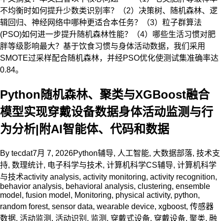
不均衡时如何提升少数类识别率？（2）决策树、随机森林、逻
辑回归、神经网络中哪种更适合本任务？（3）粒子群算法
(PSO)如何进一步提升随机森林性能？（4）哪些生活习惯对肥
胖等级影响最大？基于饮食习惯与身体活动数据，我们采用
SMOTE过采样配合随机森林，并经PSO优化使测试集准确率达
0.84。
Python随机森林、聚类与XGBoost融合
模型实现穿戴设备数据身体活动监测与行
为分析|附AI智能体、代码和数据
By
tecdat
7月 7, 2026
Python辅导
,
人工智能
,
大数据部落
,
技术支
持
,
数理统计
,
电子科学与技术
,
计算机科学CS辅导
,
计算机科学
与技术
activity analysis
,
activity monitoring
,
activity recognition
,
behavior analysis
,
behavioral analysis
,
clustering
,
ensemble
model
,
fusion model
,
Monitoring
,
physical activity
,
python
,
random forest
,
sensor data
,
wearable device
,
xgboost
,
传感器
数据
,
活动监测
,
活动识别
,
监测
,
穿戴式设备
,
穿戴设备
,
聚类
,
融