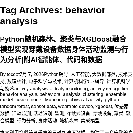
Tag Archives: behavior
analysis
Python随机森林、聚类与XGBoost融合
模型实现穿戴设备数据身体活动监测与行
为分析|附AI智能体、代码和数据
By
tecdat
7月 7, 2026
Python辅导
,
人工智能
,
大数据部落
,
技术支
持
,
数理统计
,
电子科学与技术
,
计算机科学CS辅导
,
计算机科学
与技术
activity analysis
,
activity monitoring
,
activity recognition
,
behavior analysis
,
behavioral analysis
,
clustering
,
ensemble
model
,
fusion model
,
Monitoring
,
physical activity
,
python
,
random forest
,
sensor data
,
wearable device
,
xgboost
,
传感器
数据
,
活动监测
,
活动识别
,
监测
,
穿戴式设备
,
穿戴设备
,
聚类
,
融
合模型
,
行为分析
,
身体活动
,
随机森林
,
集成模型
本文利用穿戴设备采集的三轴加速度数据，构建了一套完整的身