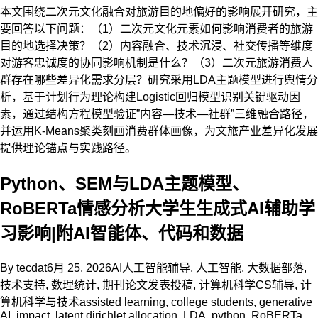
本文围绕二次元文化融合对旅游目的地偏好的影响展开研究，主
要回答以下问题：（1）二次元文化元素如何影响消费者的旅游
目的地选择决策？（2）内容融合、技术沉浸、社交传播等维度
对游客忠诚度的协同影响机制是什么？（3）二次元旅游消费人
群存在哪些差异化需求分层？研究采用LDA主题模型进行舆情分
析，基于计划行为理论构建Logistic回归模型识别关键驱动因
素，通过结构方程模型验证”内容—技术—社群”三维融合路径，
并运用K-Means聚类刻画消费群体画像，为文旅产业差异化发展
提供理论锚点与实践路径。
Python、SEM与LDA主题模型、
RoBERTa情感分析大学生生成式AI辅助学
习影响|附AI智能体、代码和数据
By
tecdat
6月 25, 2026
AI人工智能辅导
,
人工智能
,
大数据部落
,
技术支持
,
数理统计
,
期刊论文发表投稿
,
计算机科学CS辅导
,
计
算机科学与技术
assisted learning
,
college students
,
generative
AI
,
impact
,
latent dirichlet allocation
,
LDA
,
python
,
RoBERTa
,