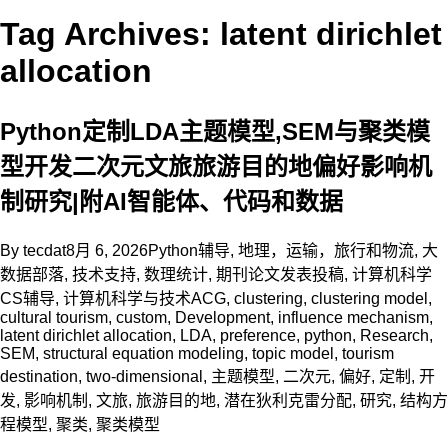
Tag Archives: latent dirichlet
allocation
Python定制LDA主题模型,SEM与聚类模
型开发二次元文旅旅游目的地偏好影响机
制研究|附AI智能体、代码和数据
By
tecdat
8月 6, 2026
Python辅导
,
地理，运输，旅行和物流
,
大
数据部落
,
技术支持
,
数理统计
,
期刊论文发表投稿
,
计算机科学
CS辅导
,
计算机科学与技术
ACG
,
clustering
,
clustering model
,
cultural tourism
,
custom
,
Development
,
influence mechanism
,
latent dirichlet allocation
,
LDA
,
preference
,
python
,
Research
,
SEM
,
structural equation modeling
,
topic model
,
tourism
destination
,
two-dimensional
,
主题模型
,
二次元
,
偏好
,
定制
,
开
发
,
影响机制
,
文旅
,
旅游目的地
,
潜在狄利克雷分配
,
研究
,
结构方
程模型
,
聚类
,
聚类模型