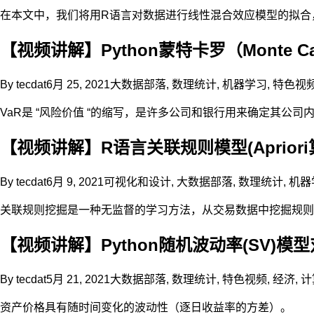
在本文中，我们将用R语言对数据进行线性混合效应模型的拟合
【视频讲解】Python蒙特卡罗（Monte 
By
tecdat
6月 25, 2021
大数据部落
,
数理统计
,
机器学习
,
特色视
VaR是 “风险价值 “的缩写，是许多公司和银行用来确定其
【视频讲解】R语言关联规则模型(Aprio
By
tecdat
6月 9, 2021
可视化和设计
,
大数据部落
,
数理统计
,
机器
关联规则挖掘是一种无监督的学习方法，从交易数据中挖掘规则
【视频讲解】Python随机波动率(SV)
By
tecdat
5月 21, 2021
大数据部落
,
数理统计
,
特色视频
,
经济
,
计
资产价格具有随时间变化的波动性（逐日收益率的方差）。