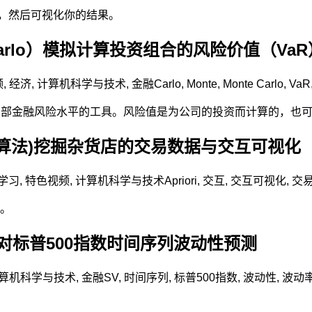
，然后可视化你的结果。
Carlo）模拟计算投资组合的风险价值（VaR
频
,
经济
,
计算机科学与技术
,
金融
Carlo
,
Monte
,
Monte Carlo
,
VaR
公司内部金融风险水平的工具。风险值是为公司的投资而计算的，
ri算法)挖掘杂货店的交易数据与交互可视化
学习
,
特色视频
,
计算机科学与技术
Apriori
,
交互
,
交互可视化
,
交
。
模型对标普500指数时间序列波动性预测
算机科学与技术
,
金融
SV
,
时间序列
,
标普500指数
,
波动性
,
波动