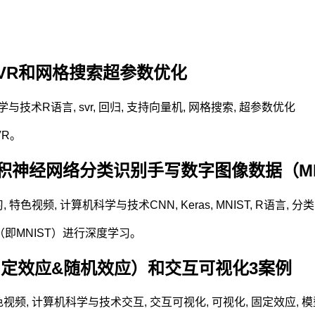
VR和网格搜索超参数优化
学与技术
R语言
,
svr
,
回归
,
支持向量机
,
网格搜索
,
超参数优化
R。
卷积神经网络分类识别手写数字图像数据（MN
习
,
特色视频
,
计算机科学与技术
CNN
,
Keras
,
MNIST
,
R语言
,
分类
即MNIST）进行深度学习。
定效应&随机效应）和交互可视化3案例
色视频
,
计算机科学与技术
交互
,
交互可视化
,
可视化
,
固定效应
,
模