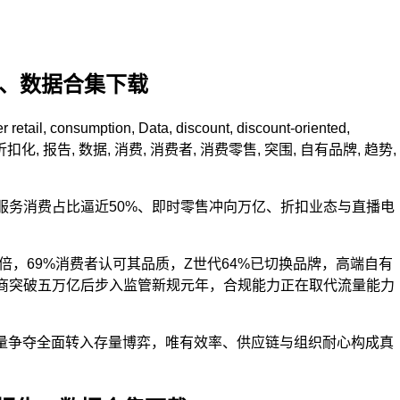
告、数据合集下载
 retail
,
consumption
,
Data
,
discount
,
discount-oriented
,
折扣化
,
报告
,
数据
,
消费
,
消费者
,
消费零售
,
突围
,
自有品牌
,
趋势
,
），但服务消费占比逼近50%、即时零售冲向万亿、折扣业态与直播电
倍，69%消费者认可其品质，Z世代64%已切换品牌，高端自有
播电商突破五万亿后步入监管新规元年，合规能力正在取代流量能力
增量争夺全面转入存量博弈，唯有效率、供应链与组织耐心构成真