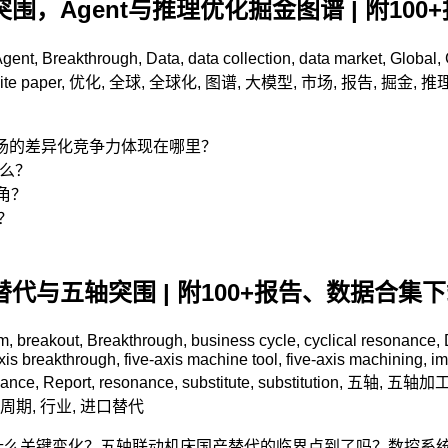
围，Agent与推理优化掘金图谱 | 附10
Agent
,
Breakthrough
,
Data
,
data collection
,
data market
,
Global
,
ite paper
,
优化
,
全球
,
全球化
,
图谱
,
大模型
,
市场
,
报告
,
掘金
,
推
国市场的差异化竞争力体现在哪里？
什么？
角？
？
？
代与五轴突围 | 附100+报告、数据合集
m
,
breakout
,
Breakthrough
,
business cycle
,
cyclical resonance
,
axis breakthrough
,
five-axis machine tool
,
five-axis machining
,
im
nance
,
Report
,
resonance
,
substitute
,
substitution
,
五轴
,
五轴加
周期
,
行业
,
进口替代
什么关键变化？五轴联动机床国产替代的临界点到了吗？数控系统