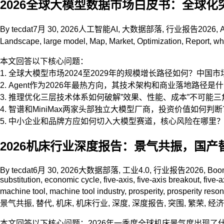
2026全球大模型数据市场白皮书：全球化突
By
tecdat
7月 30, 2026
人工智能AI
,
大数据部落
,
行业报告
2026
,
Landscape
,
large model
,
Map
,
Market
,
Optimization
,
Report
,
wh
本文回答以下核心问题：
1. 全球大模型市场2024至2029年的规模增长路径如何？中
2. Agent作为2026年最热方向，其技术架构和商业落地路径是
3. 推理优化三层技术体系如何破解”效果、性能、成本”不可能三
4. 智谱和MiniMax两家头部独立大模型厂商，投资价值如何判断
5. 中小企业和品牌方应如何切入大模型赛道，核心风险在哪里
2026机床行业深度报告：景气共振，国产替
By
tecdat
6月 30, 2026
大数据部落
,
工业4.0
,
行业报告
2026
,
Boo
substitution
,
economic cycle
,
five-axis
,
five-axis breakout
,
five-
machine tool
,
machine tool industry
,
prosperity
,
prosperity reso
景气共振
,
替代
,
机床
,
机床行业
,
深度
,
深度报告
,
突围
,
繁荣
,
经济
本文回答以下核心问题：2026年一季度全球机床景气度出现了