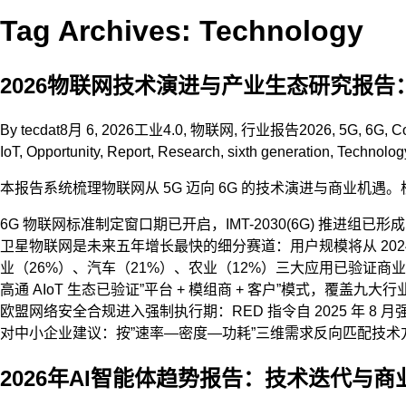
Tag Archives: Technology
2026物联网技术演进与产业生态研究报告：
By
tecdat
8月 6, 2026
工业4.0
,
物联网
,
行业报告
2026
,
5G
,
6G
,
Co
IoT
,
Opportunity
,
Report
,
Research
,
sixth generation
,
Technolog
本报告系统梳理物联网从 5G 迈向 6G 的技术演进与商业机遇
6G 物联网标准制定窗口期已开启，IMT-2030(6G) 推进
卫星物联网是未来五年增长最快的细分赛道：用户规模将从 2024 年的 
业（26%）、汽车（21%）、农业（12%）三大应用已验证
高通 AIoT 生态已验证”平台 + 模组商 + 客户”模式，覆盖九大
欧盟网络安全合规进入强制执行期：RED 指令自 2025 年 8
对中小企业建议：按”速率—密度—功耗”三维需求反向匹配技术
2026年AI智能体趋势报告：技术迭代与商