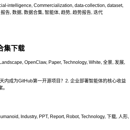
icial-intelligence
,
Commercialization
,
data-collection
,
dataset
,
,
报告
,
数据
,
数据合集
,
智能体
,
趋势
,
趋势报告
,
迭代
据合集下载
Landscape
,
OpenClaw
,
Paper
,
Technology
,
White
,
全景
,
发展
,
4天内成为GitHub第一开源项目？2. 企业部署智能体的核心收益
案。
umanoid
,
Industry
,
PPT
,
Report
,
Robot
,
Technology
,
下载
,
人形
,