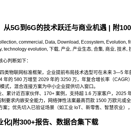
从5G到6G的技术跃迁与商业机遇 | 附1
llection
,
commercial
,
Data
,
Download
,
Ecosystem
,
Evolution
,
f
y
,
technology evolution
,
下载
,
产业
,
产业生态
,
合集
,
商业
,
技术
,
。核心判断如下：
组已形成四类物联网标准框架，企业提前布局技术选型可在未来 3—5 
580 万增至 2029 年的 3250 万，年复合增长率（CAGR）
商业模式，混合连接方案为中小企业提供切入窗口。
行业、累计近百家伙伴、170+ 案例，支持超 1.6 万家客户，202
 月强制要求内嵌安全能力，网络弹性法案最高罚款 1500 万欧元
方案；优先切入已验证场景（如工业 IoT、新零售、智慧农业
业化|附300+报告、数据合集下载