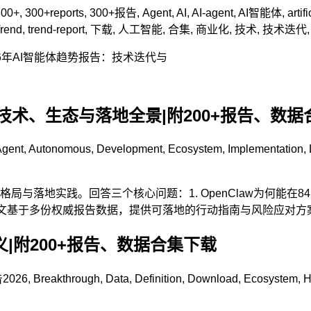
300+
,
300+reports
,
300+报告
,
Agent
,
AI
,
AI-agent
,
AI智能体
,
artif
rend
,
trend-report
,
下载
,
人工智能
,
合集
,
商业化
,
技术
,
技术迭代
2026年AI智能体趋势报告：技术迭代与
书：技术、生态与落地全景|附200+报告、数
Agent
,
Autonomous
,
Development
,
Ecosystem
,
Implementation
,
格局与落地实践。回答三个核心问题：1. OpenClaw为何能在8
本文基于多份权威报告数据，提供可落地的行动指南与风险应对方
|附200+报告、数据合集下载
告
2026
,
Breakthrough
,
Data
,
Definition
,
Download
,
Ecosystem
,
H