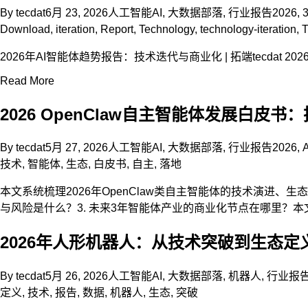
By
tecdat
6月 23, 2026
人工智能AI
,
大数据部落
,
行业报告
2026
,
Download
,
iteration
,
Report
,
Technology
,
technology-iteration
,
T
2026年AI智能体趋势报告：技术迭代与商业化 | 拓端tecdat 
Read More
2026 OpenClaw自主智能体发展白皮
By
tecdat
5月 27, 2026
人工智能AI
,
大数据部落
,
行业报告
2026
,
技术
,
智能体
,
生态
,
白皮书
,
自主
,
落地
本文系统梳理2026年OpenClaw类自主智能体的技术演进、生态
与风险是什么？3. 未来3年智能体产业的商业化节点在哪里？
2026年人形机器人：从技术突破到生态定义
By
tecdat
5月 26, 2026
人工智能AI
,
大数据部落
,
机器人
,
行业报
定义
,
技术
,
报告
,
数据
,
机器人
,
生态
,
突破