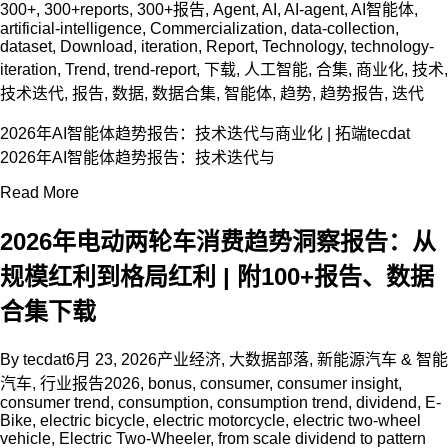
300+
,
300+reports
,
300+报告
,
Agent
,
AI
,
AI-agent
,
AI智能体
,
artificial-intelligence
,
Commercialization
,
data-collection
,
dataset
,
Download
,
iteration
,
Report
,
Technology
,
technology-
iteration
,
Trend
,
trend-report
,
下载
,
人工智能
,
合集
,
商业化
,
技术
,
技术迭代
,
报告
,
数据
,
数据合集
,
智能体
,
趋势
,
趋势报告
,
迭代
2026年AI智能体趋势报告：技术迭代与商业化 | 拓端tecdat
2026年AI智能体趋势报告：技术迭代与
Read More
2026年电动两轮车消费趋势洞察报告：从
规模红利到格局红利 | 附100+报告、数据
合集下载
By
tecdat
6月 23, 2026
产业经济
,
大数据部落
,
新能源汽车 & 智能
汽车
,
行业报告
2026
,
bonus
,
consumer
,
consumer insight
,
consumer trend
,
consumption
,
consumption trend
,
dividend
,
E-
Bike
,
electric bicycle
,
electric motorcycle
,
electric two-wheel
vehicle
,
Electric Two-Wheeler
,
from scale dividend to pattern