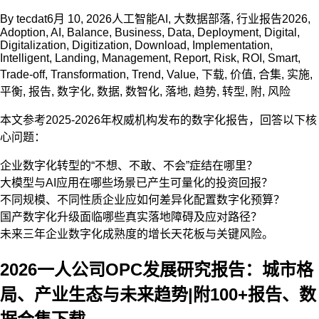
By
tecdat
6月 10, 2026
人工智能AI
,
大数据部落
,
行业报告
2026
,
Adoption
,
AI
,
Balance
,
Business
,
Data
,
Deployment
,
Digital
,
Digitalization
,
Digitization
,
Download
,
Implementation
,
Intelligent
,
Landing
,
Management
,
Report
,
Risk
,
ROI
,
Smart
,
Trade-off
,
Transformation
,
Trend
,
Value
,
下载
,
价值
,
合集
,
实施
,
平衡
,
报告
,
数字化
,
数据
,
数智化
,
落地
,
趋势
,
转型
,
附
,
风险
本文参考2025-2026年权威机构发布的数字化报告，回答以下核
心问题：
企业数字化转型的“不想、不敢、不会”症结在哪里？
大模型与AI应用在哪些场景已产生可量化的投资回报？
不同规模、不同性质企业应如何差异化配置数字化预算？
国产数字化升级面临哪些真实落地障碍及应对路径？
未来三年企业数字化成熟度的增长天花板与关键风险。
2026一人公司OPC发展研究报告：城市格
局、产业生态与未来趋势|附100+报告、数