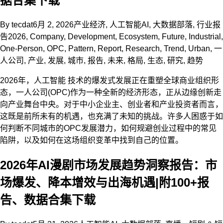
据合集下载
By
tecdat
6月 2, 2026
产业经济
,
人工智能AI
,
大数据部落
,
行业报
告
2026
,
Company
,
Development
,
Ecosystem
,
Future
,
Industrial
,
One-Person
,
OPC
,
Pattern
,
Report
,
Research
,
Trend
,
Urban
,
一
人公司
,
产业
,
发展
,
城市
,
报告
,
未来
,
格局
,
生态
,
研究
,
趋势
2026年，人工智能 技术的爆发式发展正在重塑全球商业组织形
态，一人公司(OPC)作为一种全新的经济形态，正从边缘创新走
向产业舞台中央。对于中小企业主、创业者和产业投资者而言，
这既是前所未有的机遇，也充满了未知的挑战。许多人困惑于如
何判断不同城市的OPC发展潜力，如何规避创业过程中的常见
陷阱，以及如何在这场组织变革中找到自己的位置。
2026年AI漫剧市场发展趋势洞察报告：市
场爆发、降本增效与出海机遇|附100+报
告、数据合集下载