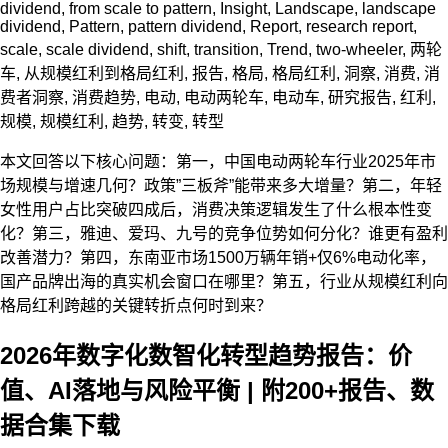
dividend
,
from scale to pattern
,
Insight
,
Landscape
,
landscape
dividend
,
Pattern
,
pattern dividend
,
Report
,
research report
,
scale
,
scale dividend
,
shift
,
transition
,
Trend
,
two-wheeler
,
两轮
车
,
从规模红利到格局红利
,
报告
,
格局
,
格局红利
,
洞察
,
消费
,
消
费者洞察
,
消费趋势
,
电动
,
电动两轮车
,
电动车
,
研究报告
,
红利
,
规模
,
规模红利
,
趋势
,
转变
,
转型
本文回答以下核心问题：第一，中国电动两轮车行业2025年市
场规模与增速几何？政策”三板斧”能带来多大增量？第二，年轻
女性用户占比突破四成后，消费决策逻辑发生了什么根本性变
化？第三，雅迪、爱玛、九号的竞争位势如何分化？谁更有盈利
改善潜力？第四，东南亚市场1500万辆年销+仅6%电动化率，
国产品牌出海的真实机会窗口在哪里？第五，行业从规模红利向
格局红利跨越的关键转折点何时到来？
2026年数字化数智化转型趋势报告：价
值、AI落地与风险平衡 | 附200+报告、数
据合集下载