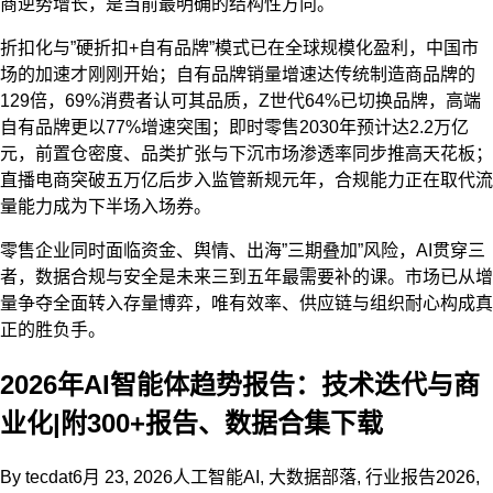
商逆势增长，是当前最明确的结构性方向。
折扣化与”硬折扣+自有品牌”模式已在全球规模化盈利，中国市
场的加速才刚刚开始；自有品牌销量增速达传统制造商品牌的
129倍，69%消费者认可其品质，Z世代64%已切换品牌，高端
自有品牌更以77%增速突围；即时零售2030年预计达2.2万亿
元，前置仓密度、品类扩张与下沉市场渗透率同步推高天花板；
直播电商突破五万亿后步入监管新规元年，合规能力正在取代流
量能力成为下半场入场券。
零售企业同时面临资金、舆情、出海”三期叠加”风险，AI贯穿三
者，数据合规与安全是未来三到五年最需要补的课。市场已从增
量争夺全面转入存量博弈，唯有效率、供应链与组织耐心构成真
正的胜负手。
2026年AI智能体趋势报告：技术迭代与商
业化|附300+报告、数据合集下载
By
tecdat
6月 23, 2026
人工智能AI
,
大数据部落
,
行业报告
2026
,