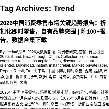
Tag Archives: Trend
2026中国消费零售市场关键趋势报告：折
扣化即时零售，自有品牌突围 | 附100+报
告、数据合集下载
By
tecdat
8月 5, 2026
大数据部落
,
消费者研究
,
营销
,
行业报告
2026
,
Brand
,
Breakthrough
,
China
,
Collection
,
consumer
,
consumer retail
,
consumption
,
Data
,
discount
,
discount-
oriented
,
Download
,
instant
,
instant retail
,
Market
,
private label
,
Report
,
Retail
,
Trend
,
下载
,
中国
,
即时
,
即时零售
,
合集
,
品牌
,
市
场
,
折扣
,
折扣化
,
报告
,
数据
,
消费
,
消费者
,
消费零售
,
突围
,
自有
品牌
,
趋势
,
零售
2026年中国消费零售市场呈现”总量走弱、结构分化”格局：社零
增速在13个月内从4.2%跌至-0.6%（2026年5月由正转负），但
服务消费占比逼近50%、即时零售冲向万亿、折扣业态与直播电