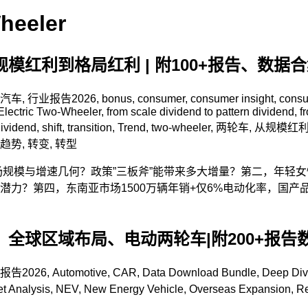
heeler
模红利到格局红利 | 附100+报告、数据
能汽车
,
行业报告
2026
,
bonus
,
consumer
,
consumer insight
,
consu
Electric Two-Wheeler
,
from scale dividend to pattern dividend
,
f
dividend
,
shift
,
transition
,
Trend
,
two-wheeler
,
两轮车
,
从规模红
趋势
,
转变
,
转型
场规模与增速几何？政策”三板斧”能带来多大增量？第二，年轻
潜力？第四，东南亚市场1500万辆年销+仅6%电动化率，国
、全球区域布局、电动两轮车|附200+报告
报告
2026
,
Automotive
,
CAR
,
Data Download Bundle
,
Deep Div
t Analysis
,
NEV
,
New Energy Vehicle
,
Overseas Expansion
,
Re