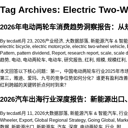
Tag Archives: Electric Two-W
2026年电动两轮车消费趋势洞察报告：从规
By
tecdat
6月 23, 2026
产业经济
,
大数据部落
,
新能源汽车 & 智
electric bicycle
,
electric motorcycle
,
electric two-wheel vehicle
,
Pattern
,
pattern dividend
,
Report
,
research report
,
scale
,
scale 
趋势
,
电动
,
电动两轮车
,
电动车
,
研究报告
,
红利
,
规模
,
规模红利
,
本文回答以下核心问题：第一，中国电动两轮车行业2025年市
第三，雅迪、爱玛、九号的竞争位势如何分化？谁更有盈利改善
红利跨越的关键转折点何时到来？
2026汽车出海行业深度报告：新能源出口
By
tecdat
6月 11, 2026
大数据部落
,
新能源汽车 & 智能汽车
,
行业
Wheeler
,
Export
,
Global Regional Strategy
,
Going Global
,
Marke
数据
,
新能源出口
,
新能源车
,
汽车
,
深度
,
电动两轮车
,
行业
,
附