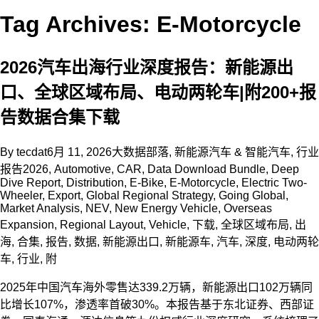
Tag Archives: E-Motorcycle
2026汽车出海行业深度报告：新能源出
口、全球区域布局、电动两轮车|附200+报
告数据合集下载
By
tecdat
6月 11, 2026
大数据部落
,
新能源汽车 & 智能汽车
,
行业
报告
2026
,
Automotive
,
CAR
,
Data Download Bundle
,
Deep
Dive Report
,
Distribution
,
E-Bike
,
E-Motorcycle
,
Electric Two-
Wheeler
,
Export
,
Global Regional Strategy
,
Going Global
,
Market Analysis
,
NEV
,
New Energy Vehicle
,
Overseas
Expansion
,
Regional Layout
,
Vehicle
,
下载
,
全球区域布局
,
出
海
,
合集
,
报告
,
数据
,
新能源出口
,
新能源车
,
汽车
,
深度
,
电动两轮
车
,
行业
,
附
2025年中国汽车海外零售达339.2万辆，新能源出口102万辆同
比增长107%，渗透率首破30%。本报告基于东北证券、西部证