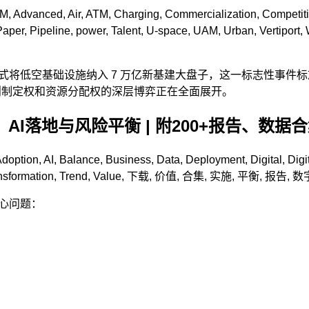
AM
,
Advanced
,
Air
,
ATM
,
Charging
,
Commercialization
,
Competit
Paper
,
Pipeline
,
power
,
Talent
,
U-space
,
UAM
,
Urban
,
Vertiport
,
正式将低空基础设施纳入 7 万亿新基建大盘子，这一标志性事件标志
规则制定权和资源分配权的深层博弈正在全面展开。
AI落地与风险平衡 | 附200+报告、数据
doption
,
AI
,
Balance
,
Business
,
Data
,
Deployment
,
Digital
,
Digi
nsformation
,
Trend
,
Value
,
下载
,
价值
,
合集
,
实施
,
平衡
,
报告
,
数
核心问题：