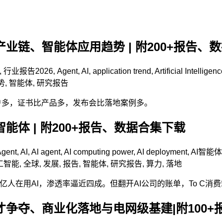
产业链、智能体应用趋势 | 附200+报告、
,
行业报告
2026
,
Agent
,
AI
,
application trend
,
Artificial Intelligen
势
,
智能体
,
研究报告
用户多，证书比产品多，发布会比落地案例多。
智能体 | 附200+报告、数据合集下载
Agent
,
AI
,
AI agent
,
AI computing power
,
AI deployment
,
AI智能体
工智能
,
全球
,
发展
,
报告
,
智能体
,
研究报告
,
算力
,
落地
6亿人在用AI，渗透率逼近四成。但翻开AI公司的账单，To C
才争夺、商业化落地与电网级基建|附100