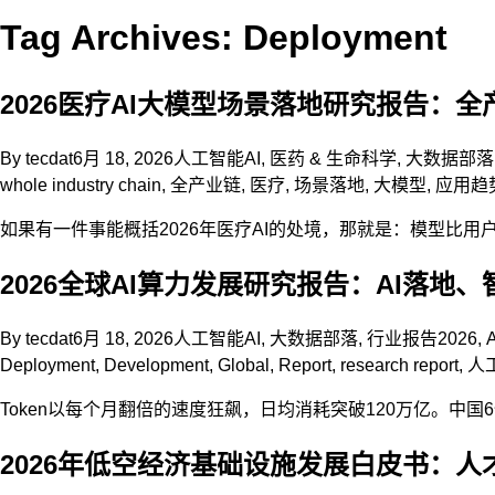
Tag Archives: Deployment
2026医疗AI大模型场景落地研究报告：全
By
tecdat
6月 18, 2026
人工智能AI
,
医药 & 生命科学
,
大数据部落
whole industry chain
,
全产业链
,
医疗
,
场景落地
,
大模型
,
应用趋
如果有一件事能概括2026年医疗AI的处境，那就是：模型比
2026全球AI算力发展研究报告：AI落地、
By
tecdat
6月 18, 2026
人工智能AI
,
大数据部落
,
行业报告
2026
,
Deployment
,
Development
,
Global
,
Report
,
research report
,
人
Token以每个月翻倍的速度狂飙，日均消耗突破120万亿。中国
2026年低空经济基础设施发展白皮书：人