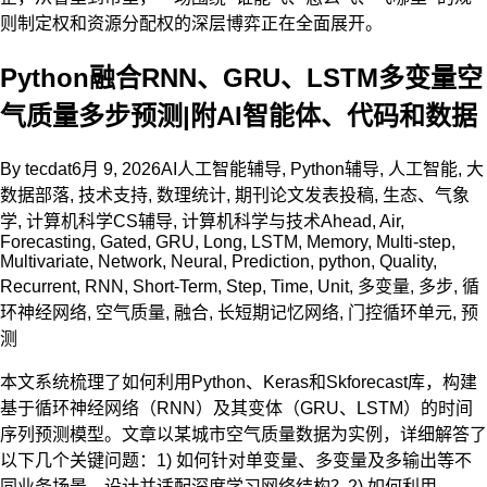
则制定权和资源分配权的深层博弈正在全面展开。
Python融合RNN、GRU、LSTM多变量空
气质量多步预测|附AI智能体、代码和数据
By
tecdat
6月 9, 2026
AI人工智能辅导
,
Python辅导
,
人工智能
,
大
数据部落
,
技术支持
,
数理统计
,
期刊论文发表投稿
,
生态、气象
学
,
计算机科学CS辅导
,
计算机科学与技术
Ahead
,
Air
,
Forecasting
,
Gated
,
GRU
,
Long
,
LSTM
,
Memory
,
Multi-step
,
Multivariate
,
Network
,
Neural
,
Prediction
,
python
,
Quality
,
Recurrent
,
RNN
,
Short-Term
,
Step
,
Time
,
Unit
,
多变量
,
多步
,
循
环神经网络
,
空气质量
,
融合
,
长短期记忆网络
,
门控循环单元
,
预
测
本文系统梳理了如何利用Python、Keras和Skforecast库，构建
基于循环神经网络（RNN）及其变体（GRU、LSTM）的时间
序列预测模型。文章以某城市空气质量数据为实例，详细解答了
以下几个关键问题：1) 如何针对单变量、多变量及多输出等不
同业务场景，设计并适配深度学习网络结构？2) 如何利用