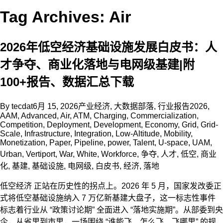
Tag Archives: Air
2026年低空经济基础设施发展白皮书：人
才争夺、商业化落地与电网级基建|附
100+报告、数据汇总下载
By
tecdat
6月 15, 2026
产业经济
,
大数据部落
,
行业报告
2026
,
AAM
,
Advanced
,
Air
,
ATM
,
Charging
,
Commercialization
,
Competition
,
Deployment
,
Development
,
Economy
,
Grid
,
Grid-
Scale
,
Infrastructure
,
Integration
,
Low-Altitude
,
Mobility
,
Monetization
,
Paper
,
Pipeline
,
power
,
Talent
,
U-space
,
UAM
,
Urban
,
Vertiport
,
War
,
White
,
Workforce
,
争夺
,
人才
,
低空
,
商业
化
,
基建
,
基础设施
,
电网级
,
白皮书
,
经济
,
落地
低空经济 正站在历史性的拐点上。2026 年 5 月，国家发改委正
式将低空基础设施纳入 7 万亿新基建大盘子，这一标志性事件
标志着行业从 “政策讨论期” 全面进入 “落地实施期”。从部委到央
企，从省里到市里，一场围绕 “谁能飞、怎么飞、飞哪里” 的规