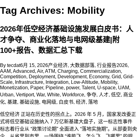
Tag Archives: Mobility
2026年低空经济基础设施发展白皮书：人
才争夺、商业化落地与电网级基建|附
100+报告、数据汇总下载
By
tecdat
6月 15, 2026
产业经济
,
大数据部落
,
行业报告
2026
,
AAM
,
Advanced
,
Air
,
ATM
,
Charging
,
Commercialization
,
Competition
,
Deployment
,
Development
,
Economy
,
Grid
,
Grid-
Scale
,
Infrastructure
,
Integration
,
Low-Altitude
,
Mobility
,
Monetization
,
Paper
,
Pipeline
,
power
,
Talent
,
U-space
,
UAM
,
Urban
,
Vertiport
,
War
,
White
,
Workforce
,
争夺
,
人才
,
低空
,
商业
化
,
基建
,
基础设施
,
电网级
,
白皮书
,
经济
,
落地
低空经济 正站在历史性的拐点上。2026 年 5 月，国家发改委正
式将低空基础设施纳入 7 万亿新基建大盘子，这一标志性事件
标志着行业从 “政策讨论期” 全面进入 “落地实施期”。从部委到央
企，从省里到市里，一场围绕 “谁能飞、怎么飞、飞哪里” 的规