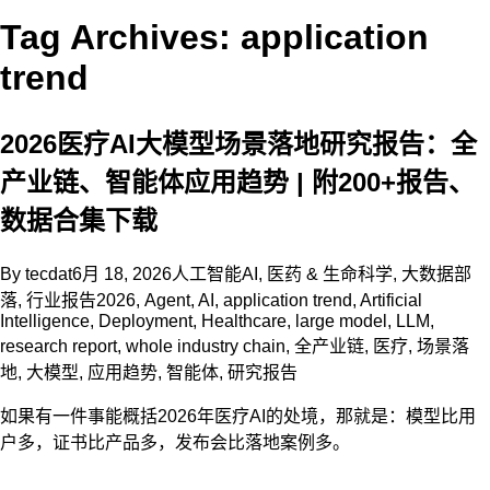
Tag Archives: application
trend
2026医疗AI大模型场景落地研究报告：全
产业链、智能体应用趋势 | 附200+报告、
数据合集下载
By
tecdat
6月 18, 2026
人工智能AI
,
医药 & 生命科学
,
大数据部
落
,
行业报告
2026
,
Agent
,
AI
,
application trend
,
Artificial
Intelligence
,
Deployment
,
Healthcare
,
large model
,
LLM
,
research report
,
whole industry chain
,
全产业链
,
医疗
,
场景落
地
,
大模型
,
应用趋势
,
智能体
,
研究报告
如果有一件事能概括2026年医疗AI的处境，那就是：模型比用
户多，证书比产品多，发布会比落地案例多。