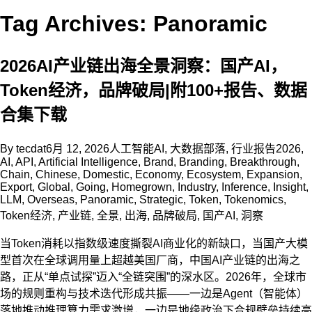
Tag Archives: Panoramic
2026AI产业链出海全景洞察：国产AI，
Token经济，品牌破局|附100+报告、数据
合集下载
By
tecdat
6月 12, 2026
人工智能AI
,
大数据部落
,
行业报告
2026
,
AI
,
API
,
Artificial Intelligence
,
Brand
,
Branding
,
Breakthrough
,
Chain
,
Chinese
,
Domestic
,
Economy
,
Ecosystem
,
Expansion
,
Export
,
Global
,
Going
,
Homegrown
,
Industry
,
Inference
,
Insight
,
LLM
,
Overseas
,
Panoramic
,
Strategic
,
Token
,
Tokenomics
,
Token经济
,
产业链
,
全景
,
出海
,
品牌破局
,
国产AI
,
洞察
当Token消耗以指数级速度撕裂AI商业化的新缺口，当国产大模
型首次在全球调用量上超越美国厂商，中国AI产业链的出海之
路，正从“单点试探”迈入“全链突围”的深水区。2026年，全球市
场的规则重构与技术迭代形成共振——一边是Agent（智能体）
落地推动推理算力需求激增，一边是地缘政治下合规壁垒持续高