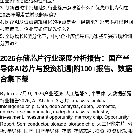
企业如何把握结构性机会？
3. 创新器械审批加速对行业格局意味着什么？优先审批为何在
2025年爆发式增长超两倍？
4. 医疗AI从试点到规模化的拐点是否已经到来？部署率翻倍但回
报率偏低，企业应如何优先切入？
5. 全球增长K型分化下，中小企业应优先布局哪些新兴市场和细
分赛道？
2026存储芯片行业深度分析报告：国产半
导体AI芯片与投资机遇|附100+报告、数据
合集下载
By
tecdat
7月 9, 2026
产业经济
,
人工智能AI
,
半导体
,
大数据部落
,
行业报告
2026
,
AI
,
AI chip
,
AI芯片
,
analysis
,
artificial
intelligence chip
,
Chip
,
deep analysis
,
depth
,
Domestic
,
domestic semiconductor
,
in-depth analysis
,
Industry
,
investment
,
investment opportunity
,
memory chip
,
Opportunity
,
Report
,
Semiconductor
,
storage
,
storage chip
,
人工智能芯片
,
分
析
,
半导体
,
国产
,
国产半导体
,
存储
,
存储芯片
,
投资
,
投资机遇
,
报