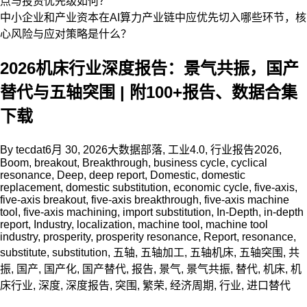
点与投资优先级如何？
中小企业和产业资本在AI算力产业链中应优先切入哪些环节，核
心风险与应对策略是什么？
2026机床行业深度报告：景气共振，国产
替代与五轴突围 | 附100+报告、数据合集
下载
By
tecdat
6月 30, 2026
大数据部落
,
工业4.0
,
行业报告
2026
,
Boom
,
breakout
,
Breakthrough
,
business cycle
,
cyclical
resonance
,
Deep
,
deep report
,
Domestic
,
domestic
replacement
,
domestic substitution
,
economic cycle
,
five-axis
,
five-axis breakout
,
five-axis breakthrough
,
five-axis machine
tool
,
five-axis machining
,
import substitution
,
In-Depth
,
in-depth
report
,
Industry
,
localization
,
machine tool
,
machine tool
industry
,
prosperity
,
prosperity resonance
,
Report
,
resonance
,
substitute
,
substitution
,
五轴
,
五轴加工
,
五轴机床
,
五轴突围
,
共
振
,
国产
,
国产化
,
国产替代
,
报告
,
景气
,
景气共振
,
替代
,
机床
,
机
床行业
,
深度
,
深度报告
,
突围
,
繁荣
,
经济周期
,
行业
,
进口替代