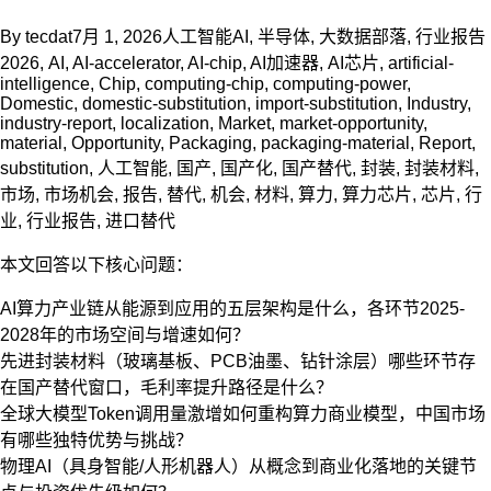
By
tecdat
7月 1, 2026
人工智能AI
,
半导体
,
大数据部落
,
行业报告
2026
,
AI
,
AI-accelerator
,
AI-chip
,
AI加速器
,
AI芯片
,
artificial-
intelligence
,
Chip
,
computing-chip
,
computing-power
,
Domestic
,
domestic-substitution
,
import-substitution
,
Industry
,
industry-report
,
localization
,
Market
,
market-opportunity
,
material
,
Opportunity
,
Packaging
,
packaging-material
,
Report
,
substitution
,
人工智能
,
国产
,
国产化
,
国产替代
,
封装
,
封装材料
,
市场
,
市场机会
,
报告
,
替代
,
机会
,
材料
,
算力
,
算力芯片
,
芯片
,
行
业
,
行业报告
,
进口替代
本文回答以下核心问题：
AI算力产业链从能源到应用的五层架构是什么，各环节2025-
2028年的市场空间与增速如何？
先进封装材料（玻璃基板、PCB油墨、钻针涂层）哪些环节存
在国产替代窗口，毛利率提升路径是什么？
全球大模型Token调用量激增如何重构算力商业模型，中国市场
有哪些独特优势与挑战？
物理AI（具身智能/人形机器人）从概念到商业化落地的关键节