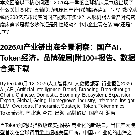
本文回答以下核心问题：2026年一季度全球机床景气度出现了
什么关键变化？五轴联动机床国产替代的临界点到了吗？数控系
统的208亿元市场空间国产能吃下多少？人形机器人量产对精密
磨床需求是概念炒作还是刚性驱动？中小企业现在该”等”还是”
冲”？
2026AI产业链出海全景洞察：国产AI，
Token经济，品牌破局|附100+报告、数据
合集下载
By
tecdat
6月 12, 2026
人工智能AI
,
大数据部落
,
行业报告
2026
,
AI
,
API
,
Artificial Intelligence
,
Brand
,
Branding
,
Breakthrough
,
Chain
,
Chinese
,
Domestic
,
Economy
,
Ecosystem
,
Expansion
,
Export
,
Global
,
Going
,
Homegrown
,
Industry
,
Inference
,
Insight
,
LLM
,
Overseas
,
Panoramic
,
Strategic
,
Token
,
Tokenomics
,
Token经济
,
产业链
,
全景
,
出海
,
品牌破局
,
国产AI
,
洞察
当Token消耗以指数级速度撕裂AI商业化的新缺口，当国产大模
型首次在全球调用量上超越美国厂商，中国AI产业链的出海之