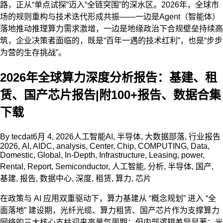
路，正从“单点试探”迈入“全链突围”的深水区。2026年，全球市
场的规则重构与技术迭代形成共振——一边是Agent（智能体）
落地推动推理算力需求激增，一边是地缘政治下合规壁垒持续高
筑，企业决策者面临的，既是“百年一遇的技术红利”，也是“步步
为营的生存挑战”。
2026年全球算力深度分析报告：基建、租
赁、国产芯片报告|附100+报告、数据合集
下载
By
tecdat
6月 4, 2026
人工智能AI
,
半导体
,
大数据部落
,
行业报告
2026
,
AI
,
AIDC
,
analysis
,
Center
,
Chip
,
COMPUTING
,
Data
,
Domestic
,
Global
,
In-Depth
,
Infrastructure
,
Leasing
,
power
,
Rental
,
Report
,
Semiconductor
,
人工智能
,
分析
,
半导体
,
国产
,
基建
,
报告
,
数据中心
,
深度
,
租赁
,
算力
,
芯片
在政策与 AI 应用双重驱动下，算力基建从 “概念规划” 进入 “全
面落地” 建设期，光纤光缆、算力租赁、国产芯片作为支撑算力
网络的三大核心支柱迎来高景气周期；但内部逻辑差异显著：光