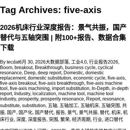
Tag Archives: five-axis
2026机床行业深度报告：景气共振，国产
替代与五轴突围 | 附100+报告、数据合集
下载
By
tecdat
6月 30, 2026
大数据部落
,
工业4.0
,
行业报告
2026
,
Boom
,
breakout
,
Breakthrough
,
business cycle
,
cyclical
resonance
,
Deep
,
deep report
,
Domestic
,
domestic
replacement
,
domestic substitution
,
economic cycle
,
five-axis
,
five-axis breakout
,
five-axis breakthrough
,
five-axis machine
tool
,
five-axis machining
,
import substitution
,
In-Depth
,
in-depth
report
,
Industry
,
localization
,
machine tool
,
machine tool
industry
,
prosperity
,
prosperity resonance
,
Report
,
resonance
,
substitute
,
substitution
,
五轴
,
五轴加工
,
五轴机床
,
五轴突围
,
共
振
,
国产
,
国产化
,
国产替代
,
报告
,
景气
,
景气共振
,
替代
,
机床
,
机
床行业
,
深度
,
深度报告
,
突围
,
繁荣
,
经济周期
,
行业
,
进口替代