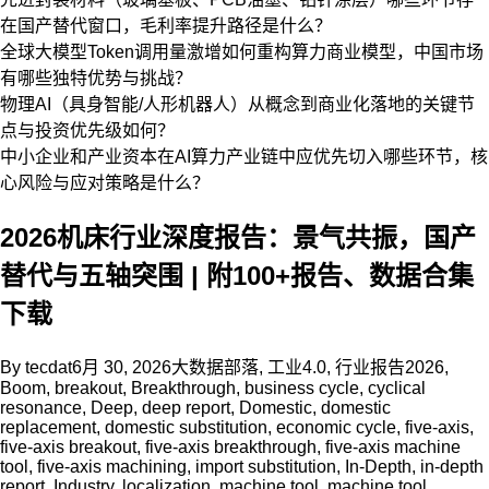
在国产替代窗口，毛利率提升路径是什么？
全球大模型Token调用量激增如何重构算力商业模型，中国市场
有哪些独特优势与挑战？
物理AI（具身智能/人形机器人）从概念到商业化落地的关键节
点与投资优先级如何？
中小企业和产业资本在AI算力产业链中应优先切入哪些环节，核
心风险与应对策略是什么？
2026机床行业深度报告：景气共振，国产
替代与五轴突围 | 附100+报告、数据合集
下载
By
tecdat
6月 30, 2026
大数据部落
,
工业4.0
,
行业报告
2026
,
Boom
,
breakout
,
Breakthrough
,
business cycle
,
cyclical
resonance
,
Deep
,
deep report
,
Domestic
,
domestic
replacement
,
domestic substitution
,
economic cycle
,
five-axis
,
five-axis breakout
,
five-axis breakthrough
,
five-axis machine
tool
,
five-axis machining
,
import substitution
,
In-Depth
,
in-depth
report
,
Industry
,
localization
,
machine tool
,
machine tool