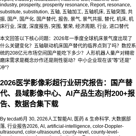
industry
,
prosperity
,
prosperity resonance
,
Report
,
resonance
,
substitute
,
substitution
,
五轴
,
五轴加工
,
五轴机床
,
五轴突围
,
共
振
,
国产
,
国产化
,
国产替代
,
报告
,
景气
,
景气共振
,
替代
,
机床
,
机
床行业
,
深度
,
深度报告
,
突围
,
繁荣
,
经济周期
,
行业
,
进口替代
本文回答以下核心问题：2026年一季度全球机床景气度出现了
什么关键变化？五轴联动机床国产替代的临界点到了吗？数控系
统的208亿元市场空间国产能吃下多少？人形机器人量产对精密
磨床需求是概念炒作还是刚性驱动？中小企业现在该”等”还是”
冲”？
2026医学影像彩超行业研究报告：国产替
代、县域影像中心、AI产品生态|附200+报
告、数据合集下载
By
tecdat
6月 30, 2026
人工智能AI
,
医药 & 生命科学
,
大数据部
落
,
行业报告
2026
,
AI
,
artificial-intelligence
,
color-Doppler-
ultrasound
,
color-ultrasound
,
county-level
,
county-level-