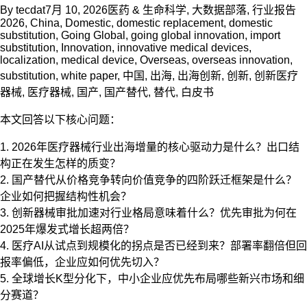
By
tecdat
7月 10, 2026
医药 & 生命科学
,
大数据部落
,
行业报告
2026
,
China
,
Domestic
,
domestic replacement
,
domestic
substitution
,
Going Global
,
going global innovation
,
import
substitution
,
Innovation
,
innovative medical devices
,
localization
,
medical device
,
Overseas
,
overseas innovation
,
substitution
,
white paper
,
中国
,
出海
,
出海创新
,
创新
,
创新医疗
器械
,
医疗器械
,
国产
,
国产替代
,
替代
,
白皮书
本文回答以下核心问题：
1. 2026年医疗器械行业出海增量的核心驱动力是什么？出口结
构正在发生怎样的质变？
2. 国产替代从价格竞争转向价值竞争的四阶跃迁框架是什么？
企业如何把握结构性机会？
3. 创新器械审批加速对行业格局意味着什么？优先审批为何在
2025年爆发式增长超两倍？
4. 医疗AI从试点到规模化的拐点是否已经到来？部署率翻倍但回
报率偏低，企业应如何优先切入？
5. 全球增长K型分化下，中小企业应优先布局哪些新兴市场和细
分赛道？