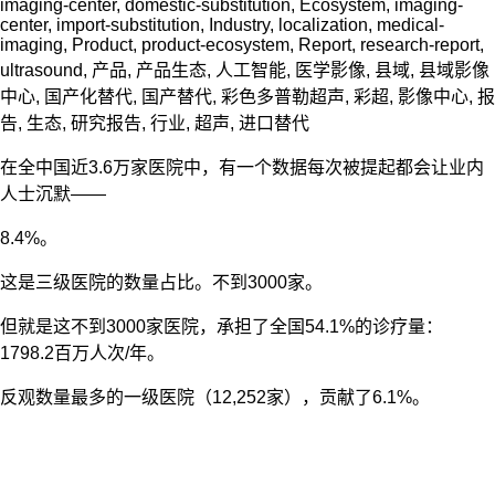
imaging-center
,
domestic-substitution
,
Ecosystem
,
imaging-
center
,
import-substitution
,
Industry
,
localization
,
medical-
imaging
,
Product
,
product-ecosystem
,
Report
,
research-report
,
ultrasound
,
产品
,
产品生态
,
人工智能
,
医学影像
,
县域
,
县域影像
中心
,
国产化替代
,
国产替代
,
彩色多普勒超声
,
彩超
,
影像中心
,
报
告
,
生态
,
研究报告
,
行业
,
超声
,
进口替代
在全中国近3.6万家医院中，有一个数据每次被提起都会让业内
人士沉默——
8.4%。
这是三级医院的数量占比。不到3000家。
但就是这不到3000家医院，承担了全国54.1%的诊疗量：
1798.2百万人次/年。
反观数量最多的一级医院（12,252家），贡献了6.1%。