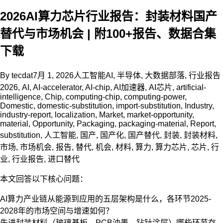
2026AI算力芯片行业报告：封装材料国产
替代与市场机会 | 附100+报告、数据合集
下载
By
tecdat
7月 1, 2026
人工智能AI
,
半导体
,
大数据部落
,
行业报告
2026
,
AI
,
AI-accelerator
,
AI-chip
,
AI加速器
,
AI芯片
,
artificial-
intelligence
,
Chip
,
computing-chip
,
computing-power
,
Domestic
,
domestic-substitution
,
import-substitution
,
Industry
,
industry-report
,
localization
,
Market
,
market-opportunity
,
material
,
Opportunity
,
Packaging
,
packaging-material
,
Report
,
substitution
,
人工智能
,
国产
,
国产化
,
国产替代
,
封装
,
封装材料
,
市场
,
市场机会
,
报告
,
替代
,
机会
,
材料
,
算力
,
算力芯片
,
芯片
,
行
业
,
行业报告
,
进口替代
本文回答以下核心问题：
AI算力产业链从能源到应用的五层架构是什么，各环节2025-
2028年的市场空间与增速如何？
先进封装材料（玻璃基板、PCB油墨、钻针涂层）哪些环节存