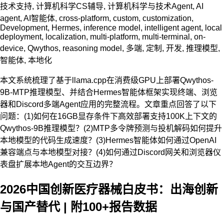
技术支持
,
计算机科学CS辅导
,
计算机科学与技术
Agent
,
AI
agent
,
AI智能体
,
cross-platform
,
custom
,
customization
,
Development
,
Hermes
,
inference model
,
intelligent agent
,
local
deployment
,
localization
,
multi-platform
,
multi-terminal
,
on-
device
,
Qwythos
,
reasoning model
,
多端
,
定制
,
开发
,
推理模型
,
智能体
,
本地化
本文系统梳理了基于llama.cpp在消费级GPU上部署Qwythos-
9B-MTP推理模型、并结合Hermes智能体框架实现终端、浏览
器和Discord多端Agent应用的完整流程。文章重点回答了以下
问题：(1)如何在16GB显存条件下高效部署支持100K上下文的
Qwythos-9B推理模型？(2)MTP多令牌预测与投机解码如何提升
本地模型的代码生成速度？(3)Hermes智能体如何通过OpenAI
兼容端点与本地模型对接？(4)如何通过Discord网关和浏览器仪
表盘扩展本地Agent的交互边界？
2026中国创新医疗器械白皮书：出海创新
与国产替代 | 附100+报告数据