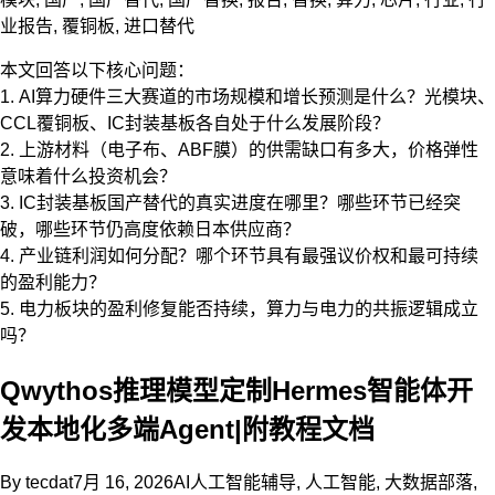
业报告
,
覆铜板
,
进口替代
本文回答以下核心问题：
1. AI算力硬件三大赛道的市场规模和增长预测是什么？光模块、
CCL覆铜板、IC封装基板各自处于什么发展阶段？
2. 上游材料（电子布、ABF膜）的供需缺口有多大，价格弹性
意味着什么投资机会？
3. IC封装基板国产替代的真实进度在哪里？哪些环节已经突
破，哪些环节仍高度依赖日本供应商？
4. 产业链利润如何分配？哪个环节具有最强议价权和最可持续
的盈利能力？
5. 电力板块的盈利修复能否持续，算力与电力的共振逻辑成立
吗？
Qwythos推理模型定制Hermes智能体开
发本地化多端Agent|附教程文档
By
tecdat
7月 16, 2026
AI人工智能辅导
,
人工智能
,
大数据部落
,