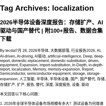
Tag Archives: localization
2026半导体设备深度报告：存储扩产、AI
驱动与国产替代 | 附100+报告、数据合集
下载
By
tecdat
7月 28, 2026
半导体
,
大数据部落
,
行业报告
2026
,
AI
,
AI-driven
,
AI-driving
,
AI驱动
,
artificial-intelligence
,
Deep
,
deep-
report
,
domestic-replacement
,
domestic-substitution
,
driven
,
equipment
,
Expansion
,
import-substitution
,
In-Depth
,
in-depth-
report
,
localization
,
Memory
,
memory-expansion
,
Report
,
Semiconductor
,
semiconductor-equipment
,
storage
,
storage-
expansion
,
人工智能
,
半导体
,
半导体设备
,
国产
,
国产替代
,
存储
,
存储扩产
,
扩产
,
报告
,
替代
,
深度
,
深度报告
,
设备
,
驱动
本文回答以下核心问题：
1. 2026年全球半导体设备市场规模有多大？测试设备为何增速