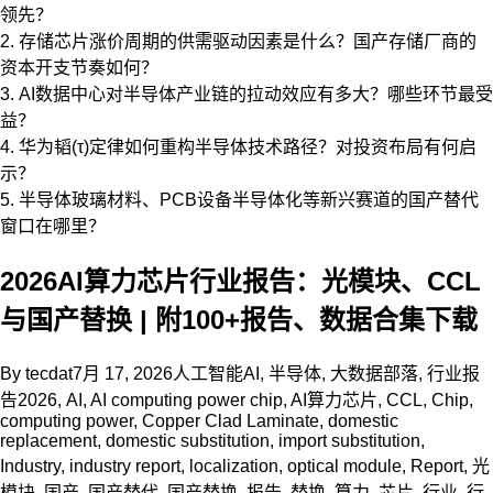
领先？
2. 存储芯片涨价周期的供需驱动因素是什么？国产存储厂商的
资本开支节奏如何？
3. AI数据中心对半导体产业链的拉动效应有多大？哪些环节最受
益？
4. 华为韬(τ)定律如何重构半导体技术路径？对投资布局有何启
示？
5. 半导体玻璃材料、PCB设备半导体化等新兴赛道的国产替代
窗口在哪里？
2026AI算力芯片行业报告：光模块、CCL
与国产替换 | 附100+报告、数据合集下载
By
tecdat
7月 17, 2026
人工智能AI
,
半导体
,
大数据部落
,
行业报
告
2026
,
AI
,
AI computing power chip
,
AI算力芯片
,
CCL
,
Chip
,
computing power
,
Copper Clad Laminate
,
domestic
replacement
,
domestic substitution
,
import substitution
,
Industry
,
industry report
,
localization
,
optical module
,
Report
,
光
模块
,
国产
,
国产替代
,
国产替换
,
报告
,
替换
,
算力
,
芯片
,
行业
,
行