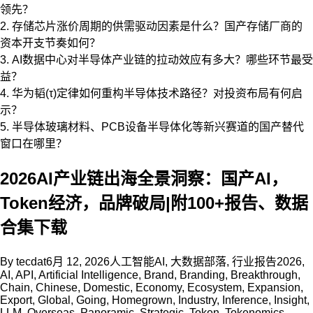
领先？
2. 存储芯片涨价周期的供需驱动因素是什么？国产存储厂商的
资本开支节奏如何？
3. AI数据中心对半导体产业链的拉动效应有多大？哪些环节最受
益？
4. 华为韬(τ)定律如何重构半导体技术路径？对投资布局有何启
示？
5. 半导体玻璃材料、PCB设备半导体化等新兴赛道的国产替代
窗口在哪里？
2026AI产业链出海全景洞察：国产AI，
Token经济，品牌破局|附100+报告、数据
合集下载
By
tecdat
6月 12, 2026
人工智能AI
,
大数据部落
,
行业报告
2026
,
AI
,
API
,
Artificial Intelligence
,
Brand
,
Branding
,
Breakthrough
,
Chain
,
Chinese
,
Domestic
,
Economy
,
Ecosystem
,
Expansion
,
Export
,
Global
,
Going
,
Homegrown
,
Industry
,
Inference
,
Insight
,
LLM
,
Overseas
,
Panoramic
,
Strategic
,
Token
,
Tokenomics
,