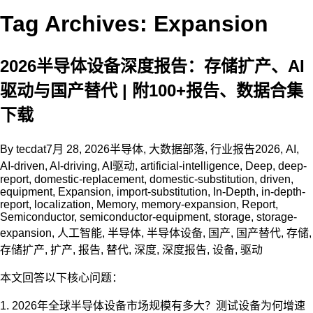
Tag Archives: Expansion
2026半导体设备深度报告：存储扩产、AI
驱动与国产替代 | 附100+报告、数据合集
下载
By
tecdat
7月 28, 2026
半导体
,
大数据部落
,
行业报告
2026
,
AI
,
AI-driven
,
AI-driving
,
AI驱动
,
artificial-intelligence
,
Deep
,
deep-
report
,
domestic-replacement
,
domestic-substitution
,
driven
,
equipment
,
Expansion
,
import-substitution
,
In-Depth
,
in-depth-
report
,
localization
,
Memory
,
memory-expansion
,
Report
,
Semiconductor
,
semiconductor-equipment
,
storage
,
storage-
expansion
,
人工智能
,
半导体
,
半导体设备
,
国产
,
国产替代
,
存储
,
存储扩产
,
扩产
,
报告
,
替代
,
深度
,
深度报告
,
设备
,
驱动
本文回答以下核心问题：
1. 2026年全球半导体设备市场规模有多大？测试设备为何增速