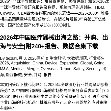
2026年全球半导体报告：堆叠得更高，卖得更高》和文末102份
全球半导体行业研究报告及数据，系统梳理先进封装、HBM、
CoWoS、CBA四大核心赛道的增长逻辑——2025-2030年堆叠
相关晶圆用量将实现7倍增长，存储芯片规模3年突破1万亿美
元，国产设备国产化率从1%向30%冲刺。
2026年中国医疗器械出海之路：并购、出
海与安全|附240+报告、数据合集下载
By
tecdat
6月 3, 2026
医药 & 生命科学
,
大数据部落
,
行业报告
2026
,
Acquisition
,
China
,
Device
,
Expansion
,
Global
,
Going
,
M&A
,
Medical
,
Merger
,
Overseas
,
Report
,
Safety
,
Security
,
出
海
,
医疗器械
,
安全
,
并购
,
报告
本文回答以下核心问题：1. 2025年全球医疗行业并购呈现哪些
趋势？2. 中国医疗器械出海的市场格局与细分赛道表现如何？3.
2026年医疗行业面临的主要网络安全威胁是什么？4. 医疗器械
企业出海的核心机遇与挑战有哪些？5. 企业可落地的应对策略
有哪些？