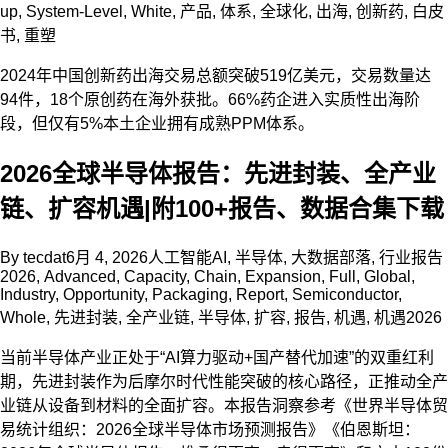
up
,
System-Level
,
White
,
产品
,
体系
,
全球化
,
出海
,
创新药
,
白皮
书
,
重塑
2024年中国创新药出海交易总额突破519亿美元，交易数量达
94件，18个原创药在海外获批。66%药企进入实质性出海阶
段，但仅有5%本土企业拥有成熟PPM体系。
2026全球半导体报告：先进封装、全产业
链、扩容机遇|附100+报告、数据合集下载
By
tecdat
6月 4, 2026
人工智能AI
,
半导体
,
大数据部落
,
行业报告
2026
,
Advanced
,
Capacity
,
Chain
,
Expansion
,
Full
,
Global
,
Industry
,
Opportunity
,
Packaging
,
Report
,
Semiconductor
,
Whole
,
先进封装
,
全产业链
,
半导体
,
扩容
,
报告
,
机遇
,
机遇2026
当前半导体产业正处于“AI算力驱动+国产替代加速”的双重红利
期，先进封装作为后摩尔时代性能突破的核心路径，正推动全产
业链从设备到材料的全面扩容。本报告洞察参考《世界半导体贸
易统计组织：2026全球半导体市场预测报告》《伯恩斯坦：