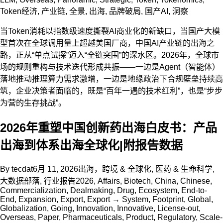
Token经济
,
产业链
,
全景
,
出海
,
品牌破局
,
国产AI
,
洞察
当Token消耗以指数级速度撕裂AI商业化的新缺口，当国产大模
型首次在全球调用量上超越美国厂商，中国AI产业链的出海之
路，正从“单点试探”迈入“全链突围”的深水区。2026年，全球市
场的规则重构与技术迭代形成共振——一边是Agent（智能体）
落地推动推理算力需求激增，一边是地缘政治下合规壁垒持续高
筑，企业决策者面临的，既是“百年一遇的技术红利”，也是“步步
为营的生存挑战”。
2026年重塑中国创新药出海白皮书：产品
出海到体系出海全球化|附报告数据
By
tecdat
6月 11, 2026
出海，跨境 & 全球化
,
医药 & 生命科学
,
大数据部落
,
行业报告
2026
,
Affairs
,
Biotech
,
China
,
Chinese
,
Commercialization
,
Dealmaking
,
Drug
,
Ecosystem
,
End-to-
End
,
Expansion
,
Export
,
Export → System
,
Footprint
,
Global
,
Globalization
,
Going
,
Innovation
,
Innovative
,
License-out
,
Overseas
,
Paper
,
Pharmaceuticals
,
Product
,
Regulatory
,
Scale-