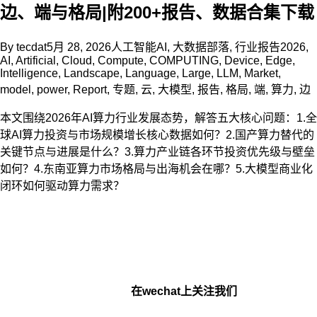
边、端与格局|附200+报告、数据合集下载
By
tecdat
5月 28, 2026
人工智能AI
,
大数据部落
,
行业报告
2026
,
AI
,
Artificial
,
Cloud
,
Compute
,
COMPUTING
,
Device
,
Edge
,
Intelligence
,
Landscape
,
Language
,
Large
,
LLM
,
Market
,
model
,
power
,
Report
,
专题
,
云
,
大模型
,
报告
,
格局
,
端
,
算力
,
边
本文围绕2026年AI算力行业发展态势，解答五大核心问题：1.全
球AI算力投资与市场规模增长核心数据如何？2.国产算力替代的
关键节点与进展是什么？3.算力产业链各环节投资优先级与壁垒
如何？4.东南亚算力市场格局与出海机会在哪？5.大模型商业化
闭环如何驱动算力需求？
在wechat上关注我们