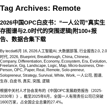
Tag Archives: Remote
2026中国OPC白皮书：“一人公司”真实生
存图谱与2.0时代的突围逻辑|附100+报
告、数据合集下载
By
tecdat
6月 16, 2026
人工智能AI
,
大数据部落
,
行业报告
2.0
,
2.0
时代
,
2026
,
Blueprint
,
Breakthrough
,
China
,
Chinese
,
Company
,
Differentiation
,
Economy
,
Ecosystem
,
Era
,
Evolution
,
Freelance
,
Gig
,
Landscape
,
Logic
,
Map
,
Micro-business
,
One-
Person
,
OPC
,
Paper
,
Real
,
Remote
,
Solo-preneur
,
Solopreneur
,
Strategy
,
Survival
,
White
,
Work
,
一人公司
,
图谱
,
生存
,
白皮书
,
真实
,
突围
,
逻辑
根据中关村人才协会发布的《中国OPC发展趋势报告（2025-
2030年）》，截至2025年6月，全国一人有限责任公司已突破
1600万家，占全国企业总量的27.4%。