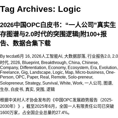
Tag Archives: Logic
2026中国OPC白皮书：“一人公司”真实生
存图谱与2.0时代的突围逻辑|附100+报
告、数据合集下载
By
tecdat
6月 16, 2026
人工智能AI
,
大数据部落
,
行业报告
2.0
,
2.0
时代
,
2026
,
Blueprint
,
Breakthrough
,
China
,
Chinese
,
Company
,
Differentiation
,
Economy
,
Ecosystem
,
Era
,
Evolution
,
Freelance
,
Gig
,
Landscape
,
Logic
,
Map
,
Micro-business
,
One-
Person
,
OPC
,
Paper
,
Real
,
Remote
,
Solo-preneur
,
Solopreneur
,
Strategy
,
Survival
,
White
,
Work
,
一人公司
,
图谱
,
生存
,
白皮书
,
真实
,
突围
,
逻辑
根据中关村人才协会发布的《中国OPC发展趋势报告（2025-
2030年）》，截至2025年6月，全国一人有限责任公司已突破
1600万家，占全国企业总量的27.4%。