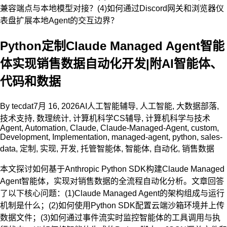
兼容端点与本地模型对接？(4)如何通过Discord网关和浏览器仪
表盘扩展本地Agent的交互边界？
Python定制Claude Managed Agent智能
体实现销售数据自动化开发|附AI智能体、
代码和数据
By
tecdat
7月 16, 2026
AI人工智能辅导
,
人工智能
,
大数据部落
,
技术支持
,
数理统计
,
计算机科学CS辅导
,
计算机科学与技术
Agent
,
Automation
,
Claude
,
Claude-Managed-Agent
,
custom
,
Development
,
Implementation
,
managed-agent
,
python
,
sales-
data
,
定制
,
实现
,
开发
,
托管智能体
,
智能体
,
自动化
,
销售数据
本文探讨如何基于Anthropic Python SDK构建Claude Managed
Agent智能体，实现对销售数据的全流程自动化分析。文章回答
了以下核心问题：(1)Claude Managed Agent的架构组成与运行
机制是什么；(2)如何使用Python SDK配置云端沙箱环境并上传
数据文件；(3)如何通过事件流实时监控智能体的工具调用与执