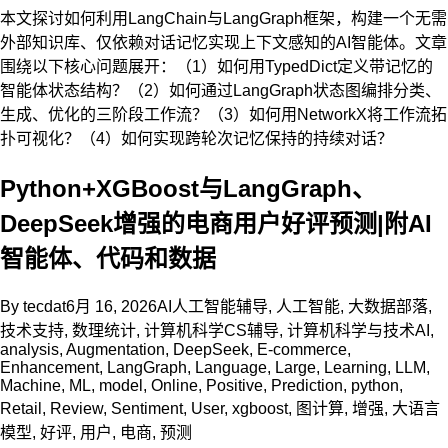
本文探讨如何利用LangChain与LangGraph框架，构建一个无需
外部知识库、仅依赖对话记忆实现上下文感知的AI智能体。文章
围绕以下核心问题展开：（1）如何用TypedDict定义带记忆的
智能体状态结构？（2）如何通过LangGraph状态图编排分类、
生成、优化的三阶段工作流？（3）如何用NetworkX将工作流拓
扑可视化？（4）如何实现跨轮次记忆保持的持续对话？
Python+XGBoost与LangGraph、
DeepSeek增强的电商用户好评预测|附AI
智能体、代码和数据
By
tecdat
6月 16, 2026
AI人工智能辅导
,
人工智能
,
大数据部落
,
技术支持
,
数理统计
,
计算机科学CS辅导
,
计算机科学与技术
AI
,
analysis
,
Augmentation
,
DeepSeek
,
E-commerce
,
Enhancement
,
LangGraph
,
Language
,
Large
,
Learning
,
LLM
,
Machine
,
ML
,
model
,
Online
,
Positive
,
Prediction
,
python
,
Retail
,
Review
,
Sentiment
,
User
,
xgboost
,
图计算
,
增强
,
大语言
模型
,
好评
,
用户
,
电商
,
预测