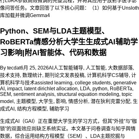
行LoRA参数高效微调的完整流程，并将其应用于放射学医学影
像问答任务。文章回答了以下核心问题：（1）如何基于Unsloth
库加载并微调Gemma4
Python、SEM与LDA主题模型、
RoBERTa情感分析大学生生成式AI辅助学
习影响|附AI智能体、代码和数据
By
tecdat
6月 25, 2026
AI人工智能辅导
,
人工智能
,
大数据部落
,
技术支持
,
数理统计
,
期刊论文发表投稿
,
计算机科学CS辅导
,
计
算机科学与技术
assisted learning
,
college students
,
generative
AI
,
impact
,
latent dirichlet allocation
,
LDA
,
python
,
RoBERTa
,
SEM
,
sentiment analysis
,
structural equation modeling
,
topic
model
,
主题模型
,
大学生
,
影响
,
情感分析
,
潜在狄利克雷分配
,
生
成式AI
,
结构方程模型
,
辅助学习
生成式AI（GAI）正在重塑大学生的学习方式，但其”外挂”与”枷
锁”的双面效应尚缺乏系统实证。本文基于问卷调查与知乎舆情
数据，综合运用结构方程模型（SEM）、LDA主题挖掘与