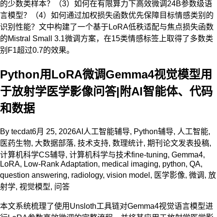
的少数类样本？（3）如何在有限算力下高效微调24B参数级语
言模型？（4）如何通过加权损失函数优先保障目标情感类别的
识别性能？文中构建了一个基于LoRA低秩适配与焦点损失函数
的Mistral Small 3.1微调方案，在15类情感标签上取得了多数类
别F1超过0.7的效果。
Python用LoRA微调Gemma4视觉模型用
于放射学医学影像问答|附AI智能体、代码
和数据
By
tecdat
6月 25, 2026
AI人工智能辅导
,
Python辅导
,
人工智能
,
医药生物
,
大数据部落
,
技术支持
,
数理统计
,
期刊论文发表投稿
,
计算机科学CS辅导
,
计算机科学与技术
fine-tuning
,
Gemma4
,
LoRA
,
Low-Rank Adaptation
,
medical imaging
,
python
,
QA
,
question answering
,
radiology
,
vision model
,
医学影像
,
微调
,
放
射学
,
视觉模型
,
问答
本文系统梳理了使用Unsloth工具链对Gemma4视觉语言模型进