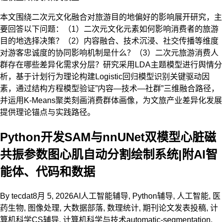
本文围绕二次元文化融合对旅游目的地偏好的影响展开研究，主
要回答以下问题：（1）二次元文化元素如何影响消费者的旅游
目的地选择决策？（2）内容融合、技术沉浸、社交传播等维度
对游客忠诚度的协同影响机制是什么？（3）二次元旅游消费人
群存在哪些差异化需求分层？研究采用LDA主题模型进行舆情分
析，基于计划行为理论构建Logistic回归模型识别关键驱动因
素，通过结构方程模型验证”内容—技术—社群”三维融合路径，
并运用K-Means聚类刻画消费群体画像，为文旅产业差异化发展
提供理论锚点与实践路径。
Python开发SAM与nnUNet双模型心脏磁
共振参数图心肌自动分割绘制系统|附AI智
能体、代码和数据
By
tecdat
8月 5, 2026
AI人工智能辅导
,
Python辅导
,
人工智能
,
医
药生物
,
图像处理
,
大数据部落
,
数理统计
,
期刊论文发表投稿
,
计
算机科学CS辅导
,
计算机科学与技术
automatic-segmentation
,