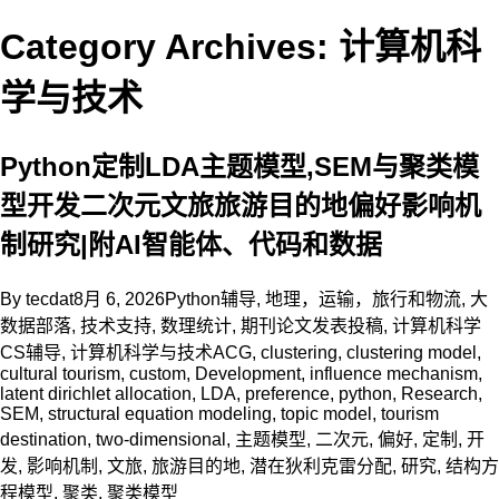
Category Archives: 计算机科
学与技术
Python定制LDA主题模型,SEM与聚类模
型开发二次元文旅旅游目的地偏好影响机
制研究|附AI智能体、代码和数据
By
tecdat
8月 6, 2026
Python辅导
,
地理，运输，旅行和物流
,
大
数据部落
,
技术支持
,
数理统计
,
期刊论文发表投稿
,
计算机科学
CS辅导
,
计算机科学与技术
ACG
,
clustering
,
clustering model
,
cultural tourism
,
custom
,
Development
,
influence mechanism
,
latent dirichlet allocation
,
LDA
,
preference
,
python
,
Research
,
SEM
,
structural equation modeling
,
topic model
,
tourism
destination
,
two-dimensional
,
主题模型
,
二次元
,
偏好
,
定制
,
开
发
,
影响机制
,
文旅
,
旅游目的地
,
潜在狄利克雷分配
,
研究
,
结构方
程模型
,
聚类
,
聚类模型