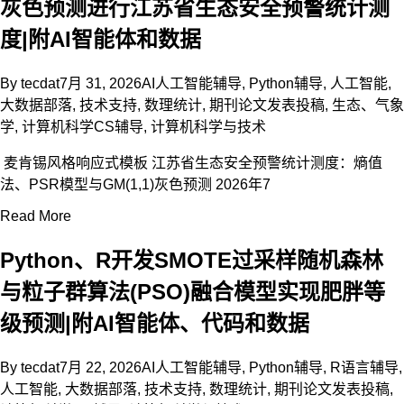
灰色预测进行江苏省生态安全预警统计测
度|附AI智能体和数据
By
tecdat
7月 31, 2026
AI人工智能辅导
,
Python辅导
,
人工智能
,
大数据部落
,
技术支持
,
数理统计
,
期刊论文发表投稿
,
生态、气象
学
,
计算机科学CS辅导
,
计算机科学与技术
麦肯锡风格响应式模板 江苏省生态安全预警统计测度：熵值
法、PSR模型与GM(1,1)灰色预测 2026年7
Read More
Python、R开发SMOTE过采样随机森林
与粒子群算法(PSO)融合模型实现肥胖等
级预测|附AI智能体、代码和数据
By
tecdat
7月 22, 2026
AI人工智能辅导
,
Python辅导
,
R语言辅导
,
人工智能
,
大数据部落
,
技术支持
,
数理统计
,
期刊论文发表投稿
,