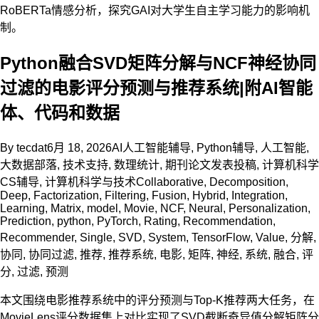
RoBERTa情感分析，探究GAI对大学生自主学习能力的影响机
制。
Python融合SVD矩阵分解与NCF神经协同
过滤的电影评分预测与推荐系统|附AI智能
体、代码和数据
By
tecdat
6月 18, 2026
AI人工智能辅导
,
Python辅导
,
人工智能
,
大数据部落
,
技术支持
,
数理统计
,
期刊论文发表投稿
,
计算机科学
CS辅导
,
计算机科学与技术
Collaborative
,
Decomposition
,
Deep
,
Factorization
,
Filtering
,
Fusion
,
Hybrid
,
Integration
,
Learning
,
Matrix
,
model
,
Movie
,
NCF
,
Neural
,
Personalization
,
Prediction
,
python
,
PyTorch
,
Rating
,
Recommendation
,
Recommender
,
Single
,
SVD
,
System
,
TensorFlow
,
Value
,
分解
,
协同
,
协同过滤
,
推荐
,
推荐系统
,
电影
,
矩阵
,
神经
,
系统
,
融合
,
评
分
,
过滤
,
预测
本文围绕电影推荐系统中的评分预测与Top-K推荐两大任务，在
MovieLens评分数据集上对比实现了SVD截断奇异值分解矩阵分