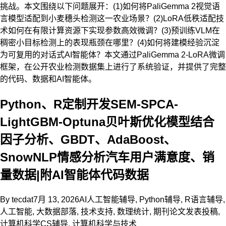
挑战。本文围绕以下问题展开：(1)如何将PaliGemma 2视觉语
言模型适配到小麦穗头检测这一农业场景？(2)LoRA低秩适配技
术如何在有限计算资源下实现参数高效微调？(3)预训练VLM在
稠密小目标检测上的表现瓶颈在哪里？(4)如何将建模经验沉淀
为可复用的对话式AI智能体？本文通过PaliGemma 2-LoRA微调
框架，在公开农业检测数据集上进行了系统验证，并提供了完整
的代码、数据和AI智能体。
Python、R定制开发SEM-SPCA-
LightGBM-Optuna贝叶斯优化模型结合
因子分析、GBDT、AdaBoost、
SnowNLP情感分析汽车用户满意度、销
量数据|附AI智能体代码数据
By
tecdat
7月 13, 2026
AI人工智能辅导
,
Python辅导
,
R语言辅导
,
人工智能
,
大数据部落
,
技术支持
,
数理统计
,
期刊论文发表投稿
,
计算机科学CS辅导
,
计算机科学与技术