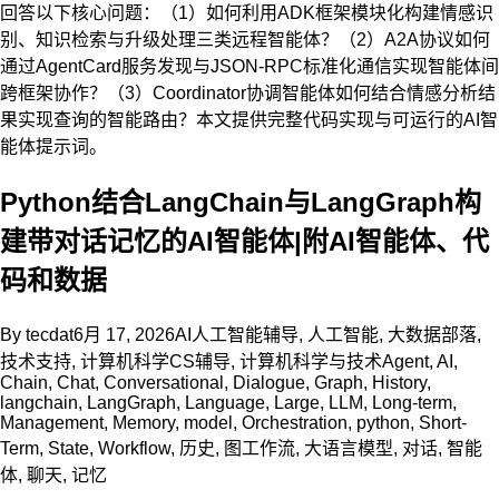
回答以下核心问题：（1）如何利用ADK框架模块化构建情感识
别、知识检索与升级处理三类远程智能体？（2）A2A协议如何
通过AgentCard服务发现与JSON-RPC标准化通信实现智能体间
跨框架协作？（3）Coordinator协调智能体如何结合情感分析结
果实现查询的智能路由？本文提供完整代码实现与可运行的AI智
能体提示词。
Python结合LangChain与LangGraph构
建带对话记忆的AI智能体|附AI智能体、代
码和数据
By
tecdat
6月 17, 2026
AI人工智能辅导
,
人工智能
,
大数据部落
,
技术支持
,
计算机科学CS辅导
,
计算机科学与技术
Agent
,
AI
,
Chain
,
Chat
,
Conversational
,
Dialogue
,
Graph
,
History
,
langchain
,
LangGraph
,
Language
,
Large
,
LLM
,
Long-term
,
Management
,
Memory
,
model
,
Orchestration
,
python
,
Short-
Term
,
State
,
Workflow
,
历史
,
图工作流
,
大语言模型
,
对话
,
智能
体
,
聊天
,
记忆