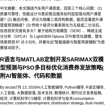
中文摘要：本文围绕汽车用户满意度，回答三个核心问题：(1)
质量可靠性、性能设计与售前售后服务如何层层驱动用户满意
度？(2) 融合问卷、评论与销量三类异构数据，能否显著提升满
意度预测精度？(3) 传统十级评分量表简化为五级或二分法后，
信息损失究竟有多大？基于结构方程模型（SEM）、稀疏主成
分分析（SPCA）与 LightGBM-Optuna 贝叶斯优化建模，整车
场景预测 R² 达 0.928，并量化出”智能座舱与智能驾驶辅助”为首
要驱动因子。
R语言与MATLAB定制开发SARIMAX双模
型预测与PSO多目标优化消费券发放策略|
附AI智能体、代码和数据
By
tecdat
7月 13, 2026
AI人工智能辅导
,
Python辅导
,
R语言辅导
,
人工智能
,
大数据部落
,
技术支持
,
数理统计
,
期刊论文发表投稿
,
经济
,
计算机科学CS辅导
,
计算机科学与技术
consumption
voucher
,
custom development
,
distribution strategy
,
dual model
,