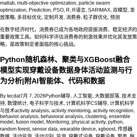
matlab
,
multi-objective optimization
,
particle swarm
optimization
,
Prediction
,
PSO
,
R
,
R语言
,
SARIMAX
,
双模型
,
发
放策略
,
多目标优化
,
定制开发
,
消费券
,
粒子群优化
,
预测
在数字经济时代，消费券已成为各地政府提振消费、稳定经济的
重要政策工具。如何科学评估消费券的刺激效果并优化其发放策
略，是政策制定者面临的核心挑战。
Python随机森林、聚类与XGBoost融合
模型实现穿戴设备数据身体活动监测与行
为分析|附AI智能体、代码和数据
By
tecdat
7月 7, 2026
Python辅导
,
人工智能
,
大数据部落
,
技术支
持
,
数理统计
,
电子科学与技术
,
计算机科学CS辅导
,
计算机科学
与技术
activity analysis
,
activity monitoring
,
activity recognition
,
behavior analysis
,
behavioral analysis
,
clustering
,
ensemble
model
,
fusion model
,
Monitoring
,
physical activity
,
python
,
random forest
,
sensor data
,
wearable device
,
xgboost
,
传感器
数据
,
活动监测
,
活动识别
,
监测
,
穿戴式设备
,
穿戴设备
,
聚类
,
融