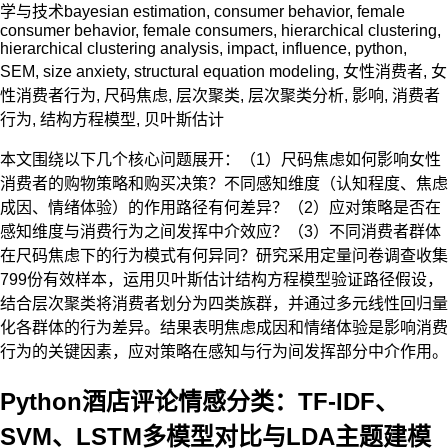
学与技术
bayesian estimation
,
consumer behavior
,
female
consumer behavior
,
female consumers
,
hierarchical clustering
,
hierarchical clustering analysis
,
impact
,
influence
,
python
,
SEM
,
size anxiety
,
structural equation modeling
,
女性消费者
,
女
性消费者行为
,
尺码焦虑
,
层次聚类
,
层次聚类分析
,
影响
,
消费者
行为
,
结构方程模型
,
贝叶斯估计
本文围绕以下几个核心问题展开：（1）尺码焦虑如何影响女性
消费者的购物策略和购买决策？不同感知维度（认知程度、焦虑
成因、情绪体验）的作用路径有何差异？（2）应对策略是否在
感知维度与消费行为之间发挥中介效应？（3）不同消费者群体
在尺码焦虑下的行为模式有何异同？研究采用定量问卷调查收集
799份有效样本，运用贝叶斯估计结构方程模型验证路径假设，
结合层次聚类将消费者划分为四类族群，并通过多元线性回归量
化各群体的行为差异。结果表明焦虑成因和情绪体验是影响消费
行为的关键因素，应对策略在感知与行为间发挥部分中介作用。
Python酒店评论情感分类：TF-IDF、
SVM、LSTM多模型对比与LDA主题建模