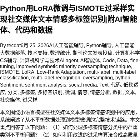
Python用LoRA微调与ISMOTE过采样实
现社交媒体文本情感多标签识别|附AI智能
体、代码和数据
By
tecdat
6月 25, 2026
AI人工智能辅导
,
Python辅导
,
人工智能
,
大数据部落
,
技术支持
,
数理统计
,
期刊论文发表投稿
,
计算机科学
CS辅导
,
计算机科学与技术
AI agent
,
AI智能体
,
Code
,
Data
,
fine-
tuning
,
improved synthetic minority oversampling technique
,
ISMOTE
,
LoRA
,
Low-Rank Adaptation
,
multi-label
,
multi-label
classification
,
multi-label recognition
,
oversampling
,
python
,
Sentiment
,
sentiment analysis
,
social media
,
Text
,
代码
,
低秩适
应
,
分类
,
多标签
,
多标签识别
,
微调
,
情感
,
情感分析
,
数据
,
文本
,
社交媒体
,
过采样
本文围绕小语言模型在社交媒体文本多标签情感识别中的应用，
系统阐述了从不平衡数据处理到模型微调的完整技术链路。本文
重点回答了以下问题：（1）如何处理多标签情感分类中的严重
类别不平衡问题？（2）如何利用改进的过采样算法合成高质量