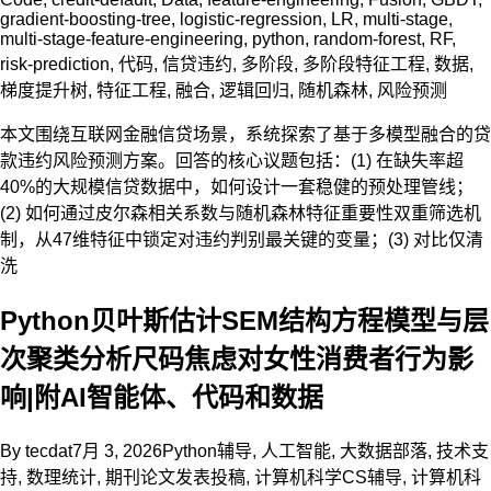
gradient-boosting-tree
,
logistic-regression
,
LR
,
multi-stage
,
multi-stage-feature-engineering
,
python
,
random-forest
,
RF
,
risk-prediction
,
代码
,
信贷违约
,
多阶段
,
多阶段特征工程
,
数据
,
梯度提升树
,
特征工程
,
融合
,
逻辑回归
,
随机森林
,
风险预测
本文围绕互联网金融信贷场景，系统探索了基于多模型融合的贷
款违约风险预测方案。回答的核心议题包括：(1) 在缺失率超
40%的大规模信贷数据中，如何设计一套稳健的预处理管线；
(2) 如何通过皮尔森相关系数与随机森林特征重要性双重筛选机
制，从47维特征中锁定对违约判别最关键的变量；(3) 对比仅清
洗
Python贝叶斯估计SEM结构方程模型与层
次聚类分析尺码焦虑对女性消费者行为影
响|附AI智能体、代码和数据
By
tecdat
7月 3, 2026
Python辅导
,
人工智能
,
大数据部落
,
技术支
持
,
数理统计
,
期刊论文发表投稿
,
计算机科学CS辅导
,
计算机科