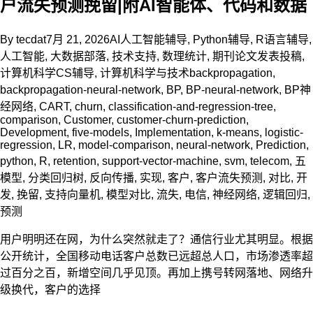
户流失预测挽留|附AI智能体、代码和数据
By
tecdat
7月 21, 2026
AI人工智能辅导
,
Python辅导
,
R语言辅导
,
人工智能
,
大数据部落
,
技术支持
,
数理统计
,
期刊论文发表投稿
,
计算机科学CS辅导
,
计算机科学与技术
backpropagation
,
backpropagation-neural-network
,
BP
,
BP-neural-network
,
BP神
经网络
,
CART
,
churn
,
classification-and-regression-tree
,
comparison
,
Customer
,
customer-churn-prediction
,
Development
,
five-models
,
Implementation
,
k-means
,
logistic-
regression
,
LR
,
model-comparison
,
neural-network
,
Prediction
,
python
,
R
,
retention
,
support-vector-machine
,
svm
,
telecom
,
五
模型
,
分类回归树
,
反向传播
,
实现
,
客户
,
客户流失预测
,
对比
,
开
发
,
挽留
,
支持向量机
,
模型对比
,
流失
,
电信
,
神经网络
,
逻辑回归
,
预测
用户明明还在网，为什么突然就走了？通信行业尤其明显。根据
公开统计，全国移动电话客户总数已远超总人口，市场渗透率超
过百分之百，新增空间几乎见顶。再加上携号转网落地、网络升
级换代，客户的选择