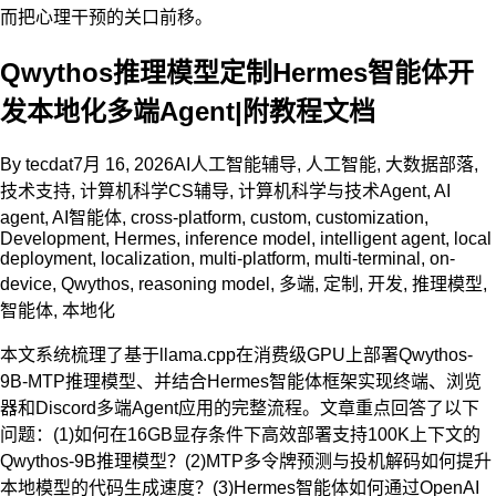
而把心理干预的关口前移。
Qwythos推理模型定制Hermes智能体开
发本地化多端Agent|附教程文档
By
tecdat
7月 16, 2026
AI人工智能辅导
,
人工智能
,
大数据部落
,
技术支持
,
计算机科学CS辅导
,
计算机科学与技术
Agent
,
AI
agent
,
AI智能体
,
cross-platform
,
custom
,
customization
,
Development
,
Hermes
,
inference model
,
intelligent agent
,
local
deployment
,
localization
,
multi-platform
,
multi-terminal
,
on-
device
,
Qwythos
,
reasoning model
,
多端
,
定制
,
开发
,
推理模型
,
智能体
,
本地化
本文系统梳理了基于llama.cpp在消费级GPU上部署Qwythos-
9B-MTP推理模型、并结合Hermes智能体框架实现终端、浏览
器和Discord多端Agent应用的完整流程。文章重点回答了以下
问题：(1)如何在16GB显存条件下高效部署支持100K上下文的
Qwythos-9B推理模型？(2)MTP多令牌预测与投机解码如何提升
本地模型的代码生成速度？(3)Hermes智能体如何通过OpenAI