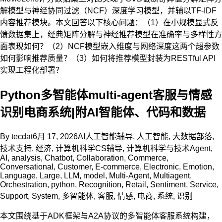
解模型与神经协同过滤（NCF）深度学习模型，并辅以TF-IDF
内容推荐模块。本文回答以下核心问题：（1）在小规模显式反
馈数据集上，经典矩阵分解与神经推荐模型在准确率与多样性方
面表现如何？（2）NCF模型嵌入维度与网络深度这两个超参数
如何影响推荐质量？（3）如何将推荐模型封装为RESTful API
实现工程化部署？
Python多智能体multi-agent客服与情感
识别电商系统|附AI智能体、代码和数据
By
tecdat
6月 17, 2026
AI人工智能辅导
,
人工智能
,
大数据部落
,
技术支持
,
经济
,
计算机科学CS辅导
,
计算机科学与技术
Agent
,
AI
,
analysis
,
Chatbot
,
Collaboration
,
Commerce
,
Conversational
,
Customer
,
E-commerce
,
Electronic
,
Emotion
,
Language
,
Large
,
LLM
,
model
,
Multi-Agent
,
Multiagent
,
Orchestration
,
python
,
Recognition
,
Retail
,
Sentiment
,
Service
,
Support
,
System
,
多智能体
,
客服
,
情感
,
电商
,
系统
,
识别
本文围绕基于ADK框架与A2A协议的多智能体客服系统构建，