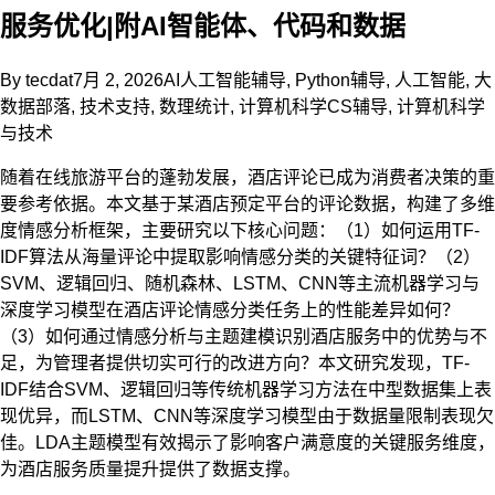
服务优化|附AI智能体、代码和数据
By
tecdat
7月 2, 2026
AI人工智能辅导
,
Python辅导
,
人工智能
,
大
数据部落
,
技术支持
,
数理统计
,
计算机科学CS辅导
,
计算机科学
与技术
随着在线旅游平台的蓬勃发展，酒店评论已成为消费者决策的重
要参考依据。本文基于某酒店预定平台的评论数据，构建了多维
度情感分析框架，主要研究以下核心问题：（1）如何运用TF-
IDF算法从海量评论中提取影响情感分类的关键特征词？（2）
SVM、逻辑回归、随机森林、LSTM、CNN等主流机器学习与
深度学习模型在酒店评论情感分类任务上的性能差异如何？
（3）如何通过情感分析与主题建模识别酒店服务中的优势与不
足，为管理者提供切实可行的改进方向？本文研究发现，TF-
IDF结合SVM、逻辑回归等传统机器学习方法在中型数据集上表
现优异，而LSTM、CNN等深度学习模型由于数据量限制表现欠
佳。LDA主题模型有效揭示了影响客户满意度的关键服务维度，
为酒店服务质量提升提供了数据支撑。