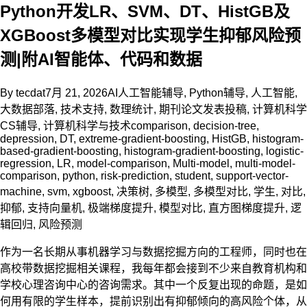
Python开发LR、SVM、DT、HistGB及
XGBoost多模型对比实现学生抑郁风险预
测|附AI智能体、代码和数据
By
tecdat
7月 21, 2026
AI人工智能辅导
,
Python辅导
,
人工智能
,
大数据部落
,
技术支持
,
数理统计
,
期刊论文发表投稿
,
计算机科学
CS辅导
,
计算机科学与技术
comparison
,
decision-tree
,
depression
,
DT
,
extreme-gradient-boosting
,
HistGB
,
histogram-
based-gradient-boosting
,
histogram-gradient-boosting
,
logistic-
regression
,
LR
,
model-comparison
,
Multi-model
,
multi-model-
comparison
,
python
,
risk-prediction
,
student
,
support-vector-
machine
,
svm
,
xgboost
,
决策树
,
多模型
,
多模型对比
,
学生
,
对比
,
抑郁
,
支持向量机
,
极端梯度提升
,
模型对比
,
直方图梯度提升
,
逻
辑回归
,
风险预测
作为一名长期从事机器学习与数据挖掘方向的工程师，同时也在
高校带数据挖掘相关课程，我每年都会接到不少来自教育机构和
学校心理咨询中心的咨询需求。其中一个反复出现的命题，是如
何用有限的学生样本，提前识别出有抑郁倾向的高风险个体，从