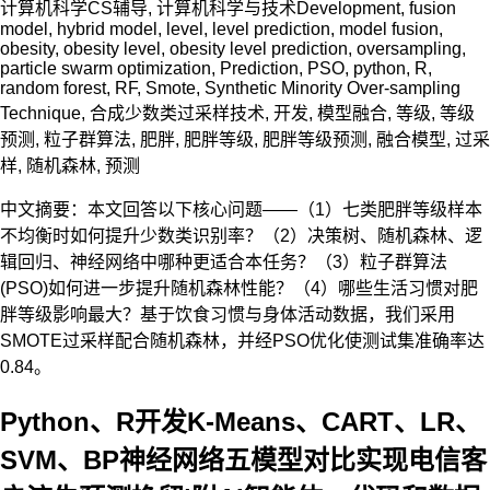
计算机科学CS辅导
,
计算机科学与技术
Development
,
fusion
model
,
hybrid model
,
level
,
level prediction
,
model fusion
,
obesity
,
obesity level
,
obesity level prediction
,
oversampling
,
particle swarm optimization
,
Prediction
,
PSO
,
python
,
R
,
random forest
,
RF
,
Smote
,
Synthetic Minority Over-sampling
Technique
,
合成少数类过采样技术
,
开发
,
模型融合
,
等级
,
等级
预测
,
粒子群算法
,
肥胖
,
肥胖等级
,
肥胖等级预测
,
融合模型
,
过采
样
,
随机森林
,
预测
中文摘要：本文回答以下核心问题——（1）七类肥胖等级样本
不均衡时如何提升少数类识别率？（2）决策树、随机森林、逻
辑回归、神经网络中哪种更适合本任务？（3）粒子群算法
(PSO)如何进一步提升随机森林性能？（4）哪些生活习惯对肥
胖等级影响最大？基于饮食习惯与身体活动数据，我们采用
SMOTE过采样配合随机森林，并经PSO优化使测试集准确率达
0.84。
Python、R开发K-Means、CART、LR、
SVM、BP神经网络五模型对比实现电信客