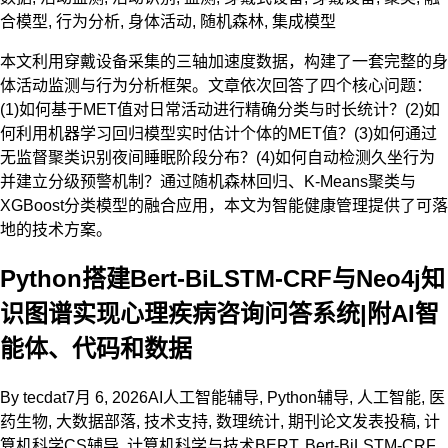
合模型
,
行为分析
,
身体活动
,
随机森林
,
集成模型
本文利用穿戴设备采集的三轴加速度数据，构建了一套完整的身
体活动监测与行为分析框架。文章依次回答了四个核心问题：
(1)如何基于MET值对日常活动进行精确分类与时长统计？(2)如
何利用机器学习回归模型实时估计个体的MET值？(3)如何通过
无监督聚类识别夜间睡眠阶段分布？(4)如何自动检测久坐行为
并建立分级预警机制？通过随机森林回归、K-Means聚类与
XGBoost分类模型的融合应用，本文为智能健康管理提供了可落
地的技术方案。
Python搭建Bert-BiLSTM-CRF与Neo4j知
识图谱实现心理疾病咨询问答系统|附AI智
能体、代码和数据
By
tecdat
7月 6, 2026
AI人工智能辅导
,
Python辅导
,
人工智能
,
医
药生物
,
大数据部落
,
技术支持
,
数理统计
,
期刊论文发表投稿
,
计
算机科学CS辅导
,
计算机科学与技术
BERT
,
Bert-BiLSTM-CRF
,