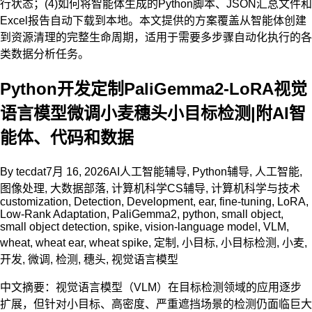
行状态；(4)如何将智能体生成的Python脚本、JSON汇总文件和
Excel报告自动下载到本地。本文提供的方案覆盖从智能体创建
到资源清理的完整生命周期，适用于需要多步骤自动化执行的各
类数据分析任务。
Python开发定制PaliGemma2-LoRA视觉
语言模型微调小麦穗头小目标检测|附AI智
能体、代码和数据
By
tecdat
7月 16, 2026
AI人工智能辅导
,
Python辅导
,
人工智能
,
图像处理
,
大数据部落
,
计算机科学CS辅导
,
计算机科学与技术
customization
,
Detection
,
Development
,
ear
,
fine-tuning
,
LoRA
,
Low-Rank Adaptation
,
PaliGemma2
,
python
,
small object
,
small object detection
,
spike
,
vision-language model
,
VLM
,
wheat
,
wheat ear
,
wheat spike
,
定制
,
小目标
,
小目标检测
,
小麦
,
开发
,
微调
,
检测
,
穗头
,
视觉语言模型
中文摘要：视觉语言模型（VLM）在目标检测领域的应用逐步
扩展，但针对小目标、高密度、严重遮挡场景的检测仍面临巨大