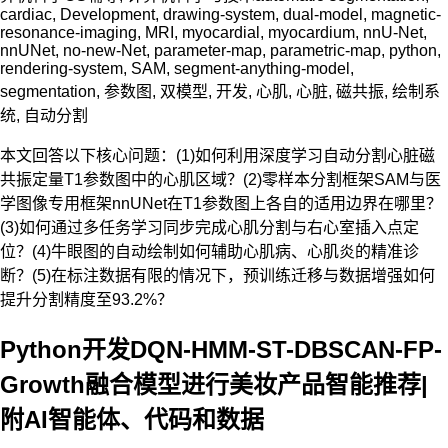
cardiac
,
Development
,
drawing-system
,
dual-model
,
magnetic-
resonance-imaging
,
MRI
,
myocardial
,
myocardium
,
nnU-Net
,
nnUNet
,
no-new-Net
,
parameter-map
,
parametric-map
,
python
,
rendering-system
,
SAM
,
segment-anything-model
,
segmentation
,
参数图
,
双模型
,
开发
,
心肌
,
心脏
,
磁共振
,
绘制系
统
,
自动分割
本文回答以下核心问题：(1)如何利用深度学习自动分割心脏磁
共振定量T1参数图中的心肌区域？(2)零样本分割框架SAM与医
学图像专用框架nnUNet在T1参数图上各自的适用边界在哪里？
(3)如何通过多任务学习同步完成心肌分割与右心室插入点定
位？(4)牛眼图的自动绘制如何辅助心肌病、心肌炎的精准诊
断？(5)在标注数据有限的情况下，预训练迁移与数据增强如何
提升分割精度至93.2%？
Python开发DQN-HMM-ST-DBSCAN-FP-
Growth融合模型进行美妆产品智能推荐|
附AI智能体、代码和数据