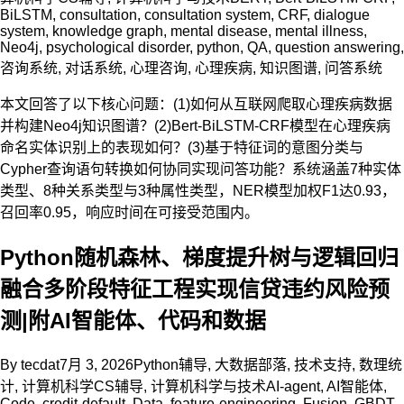
BiLSTM
,
consultation
,
consultation system
,
CRF
,
dialogue
system
,
knowledge graph
,
mental disease
,
mental illness
,
Neo4j
,
psychological disorder
,
python
,
QA
,
question answering
,
咨询系统
,
对话系统
,
心理咨询
,
心理疾病
,
知识图谱
,
问答系统
本文回答了以下核心问题：(1)如何从互联网爬取心理疾病数据
并构建Neo4j知识图谱？(2)Bert-BiLSTM-CRF模型在心理疾病
命名实体识别上的表现如何？(3)基于特征词的意图分类与
Cypher查询语句转换如何协同实现问答功能？系统涵盖7种实体
类型、8种关系类型与3种属性类型，NER模型加权F1达0.93，
召回率0.95，响应时间在可接受范围内。
Python随机森林、梯度提升树与逻辑回归
融合多阶段特征工程实现信贷违约风险预
测|附AI智能体、代码和数据
By
tecdat
7月 3, 2026
Python辅导
,
大数据部落
,
技术支持
,
数理统
计
,
计算机科学CS辅导
,
计算机科学与技术
AI-agent
,
AI智能体
,
Code
,
credit-default
,
Data
,
feature-engineering
,
Fusion
,
GBDT
,