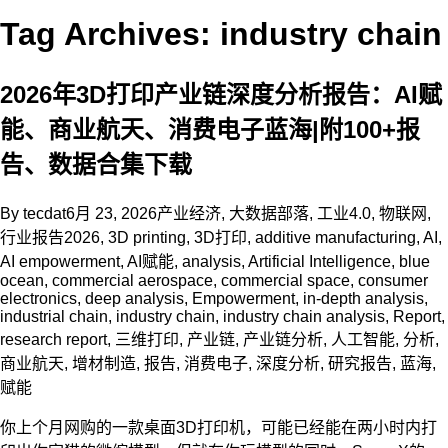
Tag Archives: industry chain
2026年3D打印产业链深度分析报告：AI赋
能、商业航天、消费电子蓝海|附100+报
告、数据合集下载
By
tecdat
6月 23, 2026
产业经济
,
大数据部落
,
工业4.0
,
物联网
,
行业报告
2026
,
3D printing
,
3D打印
,
additive manufacturing
,
AI
,
AI empowerment
,
AI赋能
,
analysis
,
Artificial Intelligence
,
blue
ocean
,
commercial aerospace
,
commercial space
,
consumer
electronics
,
deep analysis
,
Empowerment
,
in-depth analysis
,
industrial chain
,
industry chain
,
industry chain analysis
,
Report
,
research report
,
三维打印
,
产业链
,
产业链分析
,
人工智能
,
分析
,
商业航天
,
增材制造
,
报告
,
消费电子
,
深度分析
,
研究报告
,
蓝海
,
赋能
你上个月网购的一款桌面3D打印机，可能已经能在两小时内打