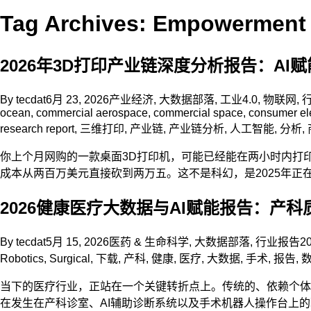
Tag Archives: Empowerment
2026年3D打印产业链深度分析报告：AI
By
tecdat
6月 23, 2026
产业经济
,
大数据部落
,
工业4.0
,
物联网
,
ocean
,
commercial aerospace
,
commercial space
,
consumer el
research report
,
三维打印
,
产业链
,
产业链分析
,
人工智能
,
分析
,
你上个月网购的一款桌面3D打印机，可能已经能在两小时内打印出
成本从两百万美元直接砍到两万五。这不是科幻，是2025年正
2026健康医疗大数据与AI赋能报告：产科质
By
tecdat
5月 15, 2026
医药 & 生命科学
,
大数据部落
,
行业报告
2
Robotics
,
Surgical
,
下载
,
产科
,
健康
,
医疗
,
大数据
,
手术
,
报告
,
当下的医疗行业，正站在一个关键转折点上。传统的、依赖个体
在发生在产科诊室、AI辅助诊断系统以及手术机器人操作台上