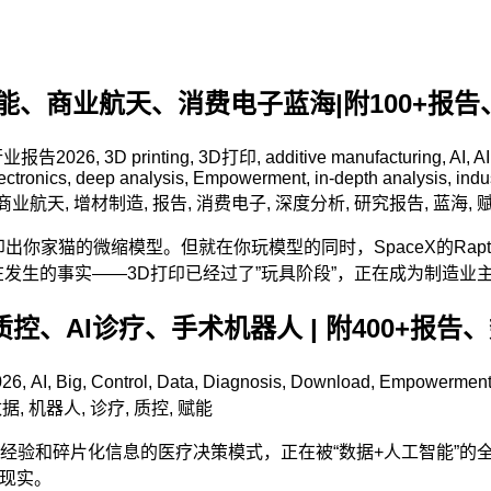
赋能、商业航天、消费电子蓝海|附100+报
行业报告
2026
,
3D printing
,
3D打印
,
additive manufacturing
,
AI
,
A
ectronics
,
deep analysis
,
Empowerment
,
in-depth analysis
,
indu
商业航天
,
增材制造
,
报告
,
消费电子
,
深度分析
,
研究报告
,
蓝海
,
你家猫的微缩模型。但就在你玩模型的同时，SpaceX的Rap
在发生的事实——3D打印已经过了”玩具阶段”，正在成为制造业
控、AI诊疗、手术机器人 | 附400+报告
026
,
AI
,
Big
,
Control
,
Data
,
Diagnosis
,
Download
,
Empowermen
数据
,
机器人
,
诊疗
,
质控
,
赋能
经验和碎片化信息的医疗决策模式，正在被“数据+人工智能”的
的现实。