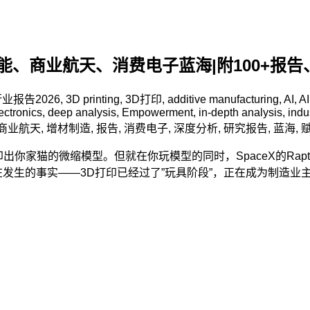
赋能、商业航天、消费电子蓝海|附100+报
行业报告
2026
,
3D printing
,
3D打印
,
additive manufacturing
,
AI
,
A
ectronics
,
deep analysis
,
Empowerment
,
in-depth analysis
,
indu
商业航天
,
增材制造
,
报告
,
消费电子
,
深度分析
,
研究报告
,
蓝海
,
你家猫的微缩模型。但就在你玩模型的同时，SpaceX的Rap
在发生的事实——3D打印已经过了”玩具阶段”，正在成为制造业