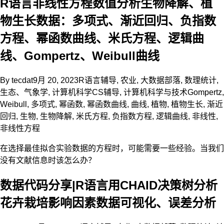
R语言非线性方程数值分析生物降解、植
物生长数据：多项式、渐近回归、负指数
方程、幂函数曲线、米氏方程、逻辑曲
线、Gompertz、Weibull曲线
By
tecdat
9月 20, 2023
R语言辅导
,
农业
,
大数据部落
,
数理统计
,
生态、气象学
,
计算机科学CS辅导
,
计算机科学与技术
Gompertz
,
Weibull
,
多项式
,
幂函数
,
幂函数曲线
,
曲线
,
植物
,
植物生长
,
渐近
回归
,
生物
,
生物降解
,
米氏方程
,
负指数方程
,
逻辑曲线
,
非线性
,
非线性方程
在选择最佳拟合实验数据的方程时，可能需要一些经验。当我们
没有文献信息时该怎么办？
数据代码分享|R语言用CHAID决策树分析
花卉栽培影响因素数据可视化、误差分析