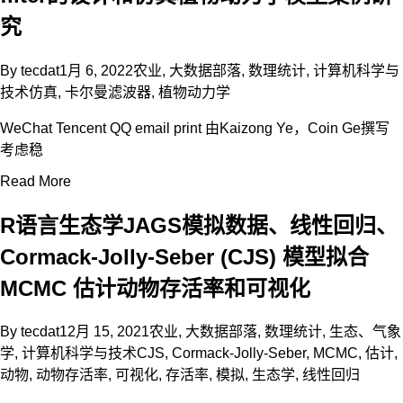
究
By
tecdat
1月 6, 2022
农业
,
大数据部落
,
数理统计
,
计算机科学与
技术
仿真
,
卡尔曼滤波器
,
植物动力学
WeChat Tencent QQ email print 由Kaizong Ye，Coin Ge撰写
考虑稳
Read More
R语言生态学JAGS模拟数据、线性回归、
Cormack-Jolly-Seber (CJS) 模型拟合
MCMC 估计动物存活率和可视化
By
tecdat
12月 15, 2021
农业
,
大数据部落
,
数理统计
,
生态、气象
学
,
计算机科学与技术
CJS
,
Cormack-Jolly-Seber
,
MCMC
,
估计
,
动物
,
动物存活率
,
可视化
,
存活率
,
模拟
,
生态学
,
线性回归