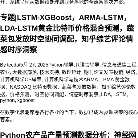
开，系统呈现从数据预处理到业务落地的全链条解决方案。
专题|LSTM-XGBoost，ARMA-LSTM，
LDA-LSTM黄金比特币价格混合预测，蔬
菜包发放时空协同调配，知乎综艺评论情
感时序洞察
By
tecdat
5月 27, 2025
Python辅导
,
R语言辅导
,
信息与通信工程
,
农业
,
大数据部落
,
技术支持
,
数理统计
,
期刊论文发表投稿
,
经济
,
计算机科学CS辅导
,
计算机科学与技术
ARMA
,
LBMA 黄金数
据，NASDAQ 比特币数据，蔬菜包发放数据，知乎综艺评论数
据，价格预测，时空协同调配，情感时序洞察
,
LDA
,
LSTM
,
python
,
xgboost
在数字化浪潮席卷各行各业的当下，数据已成为驱动决策的核心
要素。
Python农产品产量预测数据分析：神经网