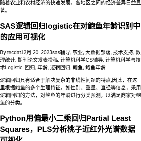
随着农业和农村经济的快速发展，各地区之间的经济差异日益显
著。
SAS逻辑回归logistic在对鲍鱼年龄识别中
的应用可视化
By
tecdat
12月 20, 2023
sas辅导
,
农业
,
大数据部落
,
技术支持
,
数
理统计
,
期刊论文发表投稿
,
计算机科学CS辅导
,
计算机科学与技
术
Logistic
,
回归
,
年龄
,
逻辑回归
,
鲍鱼
,
鲍鱼年龄
逻辑回归具有适合于解决复杂的非线性问题的特点,因此，在这
里根据鲍鱼的多个生理特征，如性别、重量、直径等信息，采用
逻辑回归的方法，对鲍鱼的年龄进行分类预测，以满足商家对鲍
鱼的分类。
Python用偏最小二乘回归Partial Least
Squares，PLS分析桃子近红外光谱数据
可视化