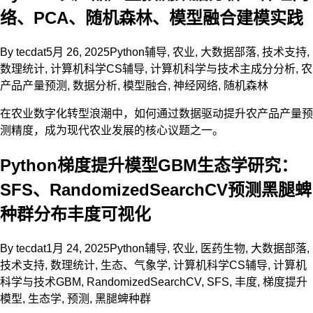
络、PCA、随机森林、模型融合建模实践
By
tecdat
5月 26, 2025
Python辅导
,
农业
,
大数据部落
,
技术支持
,
数理统计
,
计算机科学CS辅导
,
计算机科学与技术
主成分分析
,
农
产品产量预测
,
数据分析
,
模型融合
,
神经网络
,
随机森林
在农业数字化转型浪潮中，如何通过数据驱动提升农产品产量预
测精度，成为现代农业发展的核心议题之一。
Python梯度提升模型GBM生态学研究：
SFS、RandomizedSearchCV预测黑腿蜱
种群分布丰度可视化
By
tecdat
1月 24, 2025
Python辅导
,
农业
,
医药生物
,
大数据部落
,
技术支持
,
数理统计
,
生态、气象学
,
计算机科学CS辅导
,
计算机
科学与技术
GBM
,
RandomizedSearchCV
,
SFS
,
丰度
,
梯度提升
模型
,
生态学
,
预测
,
黑腿蜱种群