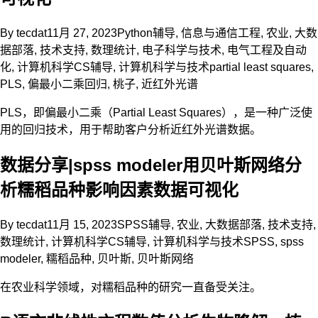
By
tecdat
11月 27, 2023
Python辅导
,
信息与通信工程
,
农业
,
大数
据部落
,
技术支持
,
数理统计
,
电子科学与技术
,
电气工程及自动
化
,
计算机科学CS辅导
,
计算机科学与技术
partial least squares
,
PLS
,
偏最小二乘回归
,
桃子
,
近红外光谱
PLS，即偏最小二乘（Partial Least Squares），是一种广泛使
用的回归技术，用于帮助客户分析近红外光谱数据。
数据分享|spss modeler用贝叶斯网络分
析糯稻品种影响因素数据可视化
By
tecdat
11月 15, 2023
SPSS辅导
,
农业
,
大数据部落
,
技术支持
,
数理统计
,
计算机科学CS辅导
,
计算机科学与技术
SPSS
,
spss
modeler
,
糯稻品种
,
贝叶斯
,
贝叶斯网络
在农业科学领域，对糯稻品种的研究一直备受关注。