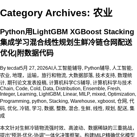
Category Archives: 农业
Python用LightGBM XGBoost Stacking
集成学习混合线性规划生鲜冷链仓网配送
优化|附数据代码
By
tecdat
5月 27, 2026
AI人工智能辅导
,
Python辅导
,
人工智能
,
农业
,
地理，运输，旅行和物流
,
大数据部落
,
技术支持
,
数理统
计
,
期刊论文发表投稿
,
计算机科学CS辅导
,
计算机科学与技术
Chain
,
Code
,
Cold
,
Data
,
Distribution
,
Ensemble
,
Fresh
,
Integer
,
Learning
,
LightGBM
,
Linear
,
MILP
,
mixed
,
Optimization
,
Programming
,
python
,
Stacking
,
Warehouse
,
xgboost
,
仓网
,
代
码
,
优化
,
冷链
,
学习
,
数据
,
整数
,
混合
,
生鲜
,
线性
,
规划
,
配送
,
集
成
本文针对生鲜冷链物流强时效、高波动、数据稀缺的三重挑战，
提出“预测-优化-协调”一体化决策框架。构建MILP精确优化模型