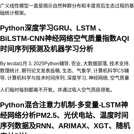
广义线性模型一直是揭示自然种群分布和丰度背后生态过程的基
础统计框架。
Python深度学习GRU、LSTM 、
BiLSTM-CNN神经网络空气质量指数AQI
时间序列预测及机器学习分析
By
tecdat
1月 3, 2025
Python辅导
,
农业
,
大数据部落
,
技术支持
,
数理统计
,
期刊论文发表投稿
,
生态、气象学
,
计算机科学CS辅
导
,
计算机科学与技术
时间序列
,
深度学习
,
神经网络
,
空气质量
人们每时每刻都离不开氧，并通过吸入空气而获得氧。
Python混合注意力机制-多变量-LSTM神
经网络分析PM2.5、光伏电站、温度时间
序列数据及RNN、ARIMAX、XGT、随机