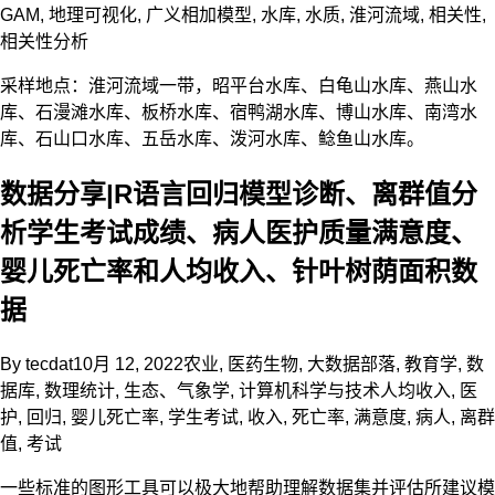
GAM
,
地理可视化
,
广义相加模型
,
水库
,
水质
,
淮河流域
,
相关性
,
相关性分析
采样地点：淮河流域一带，昭平台水库、白龟山水库、燕山水
库、石漫滩水库、板桥水库、宿鸭湖水库、博山水库、南湾水
库、石山口水库、五岳水库、泼河水库、鲶鱼山水库。
数据分享|R语言回归模型诊断、离群值分
析学生考试成绩、病人医护质量满意度、
婴儿死亡率和人均收入、针叶树荫面积数
据
By
tecdat
10月 12, 2022
农业
,
医药生物
,
大数据部落
,
教育学
,
数
据库
,
数理统计
,
生态、气象学
,
计算机科学与技术
人均收入
,
医
护
,
回归
,
婴儿死亡率
,
学生考试
,
收入
,
死亡率
,
满意度
,
病人
,
离群
值
,
考试
一些标准的图形工具可以极大地帮助理解数据集并评估所建议模