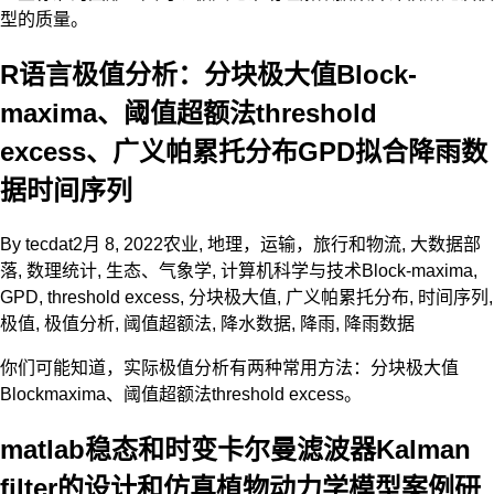
型的质量。
R语言极值分析：分块极大值Block-
maxima、阈值超额法threshold
excess、广义帕累托分布GPD拟合降雨数
据时间序列
By
tecdat
2月 8, 2022
农业
,
地理，运输，旅行和物流
,
大数据部
落
,
数理统计
,
生态、气象学
,
计算机科学与技术
Block-maxima
,
GPD
,
threshold excess
,
分块极大值
,
广义帕累托分布
,
时间序列
,
极值
,
极值分析
,
阈值超额法
,
降水数据
,
降雨
,
降雨数据
你们可能知道，实际极值分析有两种常用方法：分块极大值
Blockmaxima、阈值超额法threshold excess。
matlab稳态和时变卡尔曼滤波器Kalman
filter的设计和仿真植物动力学模型案例研