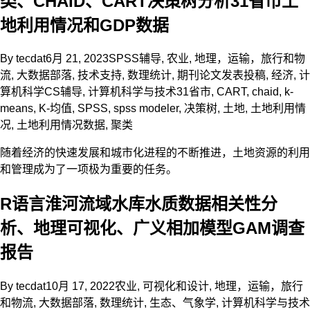
类、CHAID、CART决策树分析31省市土
地利用情况和GDP数据
By
tecdat
6月 21, 2023
SPSS辅导
,
农业
,
地理，运输，旅行和物
流
,
大数据部落
,
技术支持
,
数理统计
,
期刊论文发表投稿
,
经济
,
计
算机科学CS辅导
,
计算机科学与技术
31省市
,
CART
,
chaid
,
k-
means
,
K-均值
,
SPSS
,
spss modeler
,
决策树
,
土地
,
土地利用情
况
,
土地利用情况数据
,
聚类
随着经济的快速发展和城市化进程的不断推进，土地资源的利用
和管理成为了一项极为重要的任务。
R语言淮河流域水库水质数据相关性分
析、地理可视化、广义相加模型GAM调查
报告
By
tecdat
10月 17, 2022
农业
,
可视化和设计
,
地理，运输，旅行
和物流
,
大数据部落
,
数理统计
,
生态、气象学
,
计算机科学与技术