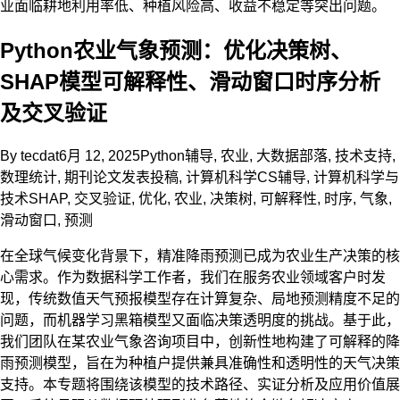
业面临耕地利用率低、种植风险高、收益不稳定等突出问题。
Python农业气象预测：优化决策树、
SHAP模型可解释性、滑动窗口时序分析
及交叉验证
By
tecdat
6月 12, 2025
Python辅导
,
农业
,
大数据部落
,
技术支持
,
数理统计
,
期刊论文发表投稿
,
计算机科学CS辅导
,
计算机科学与
技术
SHAP
,
交叉验证
,
优化
,
农业
,
决策树
,
可解释性
,
时序
,
气象
,
滑动窗口
,
预测
在全球气候变化背景下，精准降雨预测已成为农业生产决策的核
心需求。作为数据科学工作者，我们在服务农业领域客户时发
现，传统数值天气预报模型存在计算复杂、局地预测精度不足的
问题，而机器学习黑箱模型又面临决策透明度的挑战。基于此，
我们团队在某农业气象咨询项目中，创新性地构建了可解释的降
雨预测模型，旨在为种植户提供兼具准确性和透明性的天气决策
支持。本专题将围绕该模型的技术路径、实证分析及应用价值展