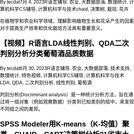
By
tecdat
7月 4, 2023
R语言辅导
,
农业
,
大数据部落
,
数理统计
,
计
算机科学CS辅导
,
计算机科学与技术
chaid
,
决策树
,
栽培
,
花卉
在植物学和农业科学领域，理解影响植物生长和花朵产生的因素
对于提高生产效率和优化栽培方法具有重要意义。
【视频】R语言LDA线性判别、QDA二次
判别分析分类葡萄酒品质数据
By
tecdat
6月 30, 2023
R语言辅导
,
农业
,
大数据部落
,
技术支持
,
数理统计
,
特色视频
,
计算机科学CS辅导
,
计算机科学与技术
LDA
,
QDA
,
二次判别分析
,
线性判别
,
葡萄酒
判别分析(Discriminant analysis）是一种统计分析方法，旨在通
过将一组对象（例如观察数据）分类到已知类别的组中，来发现
不同组之间的差异。
SPSS Modeler用K-means（K-均值）聚