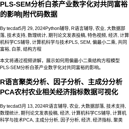
PLS-SEM分析白茶产业数字化对共同富裕
的影响|附代码数据
By
tecdat
5月 29, 2024
Python辅导
,
R语言辅导
,
农业
,
大数据部
落
,
技术支持
,
数理统计
,
期刊论文发表投稿
,
特色视频
,
经济
,
计算
机科学CS辅导
,
计算机科学与技术
PLS
,
SEM
,
偏最小二乘
,
共同
富裕
,
白茶
,
结构方程
本文将通过视频讲解，展示如何用偏最小二乘结构方程模型
PLS-SEM分析白茶产业数字化对共同富裕的影响。
R语言聚类分析、因子分析、主成分分析
PCA农村农业相关经济指标数据可视化
By
tecdat
3月 13, 2024
R语言辅导
,
农业
,
大数据部落
,
技术支持
,
数理统计
,
期刊论文发表投稿
,
经济
,
计算机科学CS辅导
,
计算机
科学与技术
PCA
,
主成分分析
,
因子分析
,
经济
,
经济指标
,
聚类