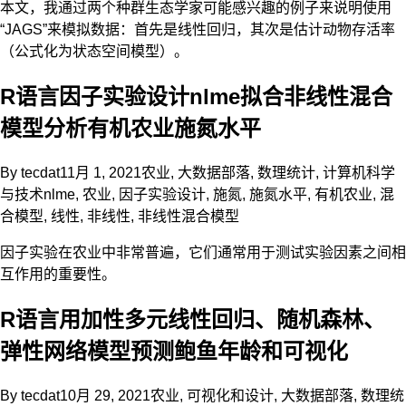
本文，我通过两个种群生态学家可能感兴趣的例子来说明使用
“JAGS”来模拟数据：首先是线性回归，其次是估计动物存活率
（公式化为状态空间模型）。
R语言因子实验设计nlme拟合非线性混合
模型分析有机农业施氮水平
By
tecdat
11月 1, 2021
农业
,
大数据部落
,
数理统计
,
计算机科学
与技术
nlme
,
农业
,
因子实验设计
,
施氮
,
施氮水平
,
有机农业
,
混
合模型
,
线性
,
非线性
,
非线性混合模型
因子实验在农业中非常普遍，它们通常用于测试实验因素之间相
互作用的重要性。
R语言用加性多元线性回归、随机森林、
弹性网络模型预测鲍鱼年龄和可视化
By
tecdat
10月 29, 2021
农业
,
可视化和设计
,
大数据部落
,
数理统