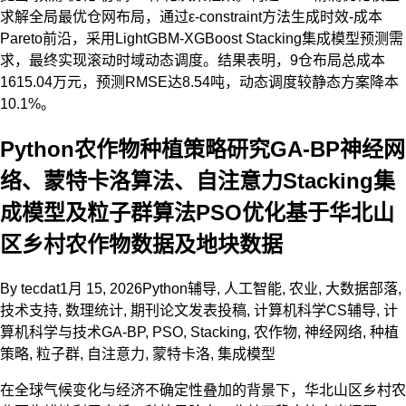
求解全局最优仓网布局，通过ε-constraint方法生成时效-成本
Pareto前沿，采用LightGBM-XGBoost Stacking集成模型预测需
求，最终实现滚动时域动态调度。结果表明，9仓布局总成本
1615.04万元，预测RMSE达8.54吨，动态调度较静态方案降本
10.1%。
Python农作物种植策略研究GA-BP神经网
络、蒙特卡洛算法、自注意力Stacking集
成模型及粒子群算法PSO优化基于华北山
区乡村农作物数据及地块数据
By
tecdat
1月 15, 2026
Python辅导
,
人工智能
,
农业
,
大数据部落
,
技术支持
,
数理统计
,
期刊论文发表投稿
,
计算机科学CS辅导
,
计
算机科学与技术
GA-BP
,
PSO
,
Stacking
,
农作物
,
神经网络
,
种植
策略
,
粒子群
,
自注意力
,
蒙特卡洛
,
集成模型
在全球气候变化与经济不确定性叠加的背景下，华北山区乡村农