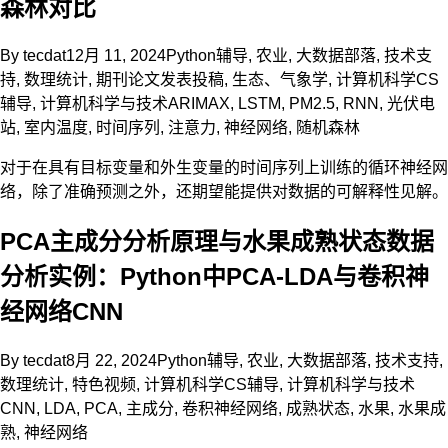
森林对比
By
tecdat
12月 11, 2024
Python辅导
,
农业
,
大数据部落
,
技术支
持
,
数理统计
,
期刊论文发表投稿
,
生态、气象学
,
计算机科学CS
辅导
,
计算机科学与技术
ARIMAX
,
LSTM
,
PM2.5
,
RNN
,
光伏电
站
,
室内温度
,
时间序列
,
注意力
,
神经网络
,
随机森林
对于在具有目标变量和外生变量的时间序列上训练的循环神经网
络，除了准确预测之外，还期望能提供对数据的可解释性见解。
PCA主成分分析原理与水果成熟状态数据
分析实例：Python中PCA-LDA与卷积神
经网络CNN
By
tecdat
8月 22, 2024
Python辅导
,
农业
,
大数据部落
,
技术支持
,
数理统计
,
特色视频
,
计算机科学CS辅导
,
计算机科学与技术
CNN
,
LDA
,
PCA
,
主成分
,
卷积神经网络
,
成熟状态
,
水果
,
水果成
熟
,
神经网络