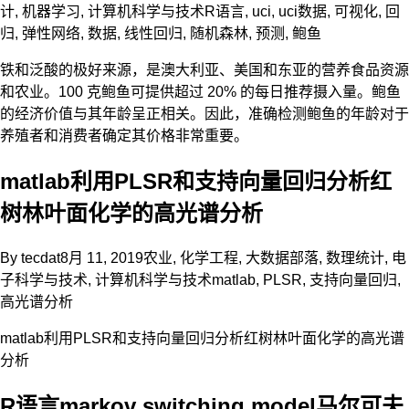
计
,
机器学习
,
计算机科学与技术
R语言
,
uci
,
uci数据
,
可视化
,
回
归
,
弹性网络
,
数据
,
线性回归
,
随机森林
,
预测
,
鲍鱼
铁和泛酸的极好来源，是澳大利亚、美国和东亚的营养食品资源
和农业。100 克鲍鱼可提供超过 20% 的每日推荐摄入量。鲍鱼
的经济价值与其年龄呈正相关。因此，准确检测鲍鱼的年龄对于
养殖者和消费者确定其价格非常重要。
matlab利用PLSR和支持向量回归分析红
树林叶面化学的高光谱分析
By
tecdat
8月 11, 2019
农业
,
化学工程
,
大数据部落
,
数理统计
,
电
子科学与技术
,
计算机科学与技术
matlab
,
PLSR
,
支持向量回归
,
高光谱分析
matlab利用PLSR和支持向量回归分析红树林叶面化学的高光谱
分析
R语言markov switching model马尔可夫