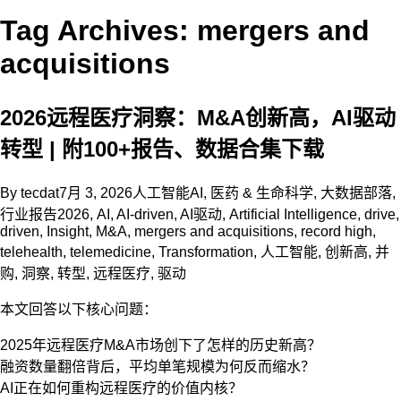
Tag Archives: mergers and
acquisitions
2026远程医疗洞察：M&A创新高，AI驱动
转型 | 附100+报告、数据合集下载
By
tecdat
7月 3, 2026
人工智能AI
,
医药 & 生命科学
,
大数据部落
,
行业报告
2026
,
AI
,
AI-driven
,
AI驱动
,
Artificial Intelligence
,
drive
,
driven
,
Insight
,
M&A
,
mergers and acquisitions
,
record high
,
telehealth
,
telemedicine
,
Transformation
,
人工智能
,
创新高
,
并
购
,
洞察
,
转型
,
远程医疗
,
驱动
本文回答以下核心问题：
2025年远程医疗M&A市场创下了怎样的历史新高？
融资数量翻倍背后，平均单笔规模为何反而缩水？
AI正在如何重构远程医疗的价值内核？