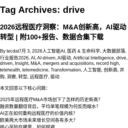
Tag Archives: drive
2026远程医疗洞察：M&A创新高，AI驱动
转型 | 附100+报告、数据合集下载
By
tecdat
7月 3, 2026
人工智能AI
,
医药 & 生命科学
,
大数据部落
,
行业报告
2026
,
AI
,
AI-driven
,
AI驱动
,
Artificial Intelligence
,
drive
,
driven
,
Insight
,
M&A
,
mergers and acquisitions
,
record high
,
telehealth
,
telemedicine
,
Transformation
,
人工智能
,
创新高
,
并
购
,
洞察
,
转型
,
远程医疗
,
驱动
本文回答以下核心问题：
2025年远程医疗M&A市场创下了怎样的历史新高？
融资数量翻倍背后，平均单笔规模为何反而缩水？
AI正在如何重构远程医疗的价值内核？
欧美两大市场未来增长空间各有多大？
核心风险在哪里，如何规避