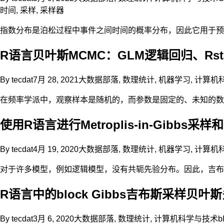
时间
,
采样
,
采样器
指数分布是泊松过程中事件之间时间的概率分布，因此它用于预
R语言贝叶斯MCMC：GLM逻辑回归、Rstan线
By
tecdat
7月 28, 2021
大数据部落
,
数理统计
,
机器学习
,
计算机
在频率学派中，观察样本是随机的，而参数是固定的、未知的数
使用R语言进行Metroplis-in-Gibbs采
By
tecdat
4月 19, 2020
大数据部落
,
数理统计
,
机器学习
,
计算机
对于许多模型，例如逻辑模型，没有共轭先验分布。因此，吉布
R语言中的block Gibbs吉布斯采样贝
By
tecdat
3月 6, 2020
大数据部落
,
数理统计
,
计算机科学与技术
b