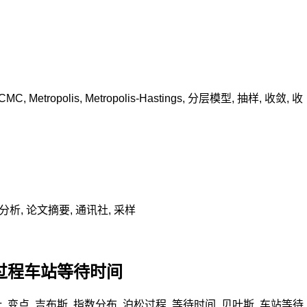
CMC
,
Metropolis
,
Metropolis-Hastings
,
分层模型
,
抽样
,
收敛
,
收
分析
,
论文摘要
,
通讯社
,
采样
泊松过程车站等待时间
计
,
变点
,
吉布斯
,
指数分布
,
泊松过程
,
等待时间
,
贝叶斯
,
车站等待