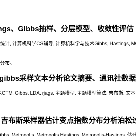
astings、Gibbs抽样、分层模型、收敛性评估
统计
,
计算机科学CS辅导
,
计算机科学与技术
Gibbs
,
Hastings
,
M
分布。
布斯gibbs采样文本分析论文摘要、通讯社数据
术
CTM
,
Gibbs
,
LDA
,
rjags
,
主题模型
,
主题模型算法
,
吉布斯
,
文本
s Gibbs 吉布斯采样器估计变点指数分布分析
ibbs
,
Metropolis
,
Metropolis Hastings
,
Metropolis-Hastings
,
估