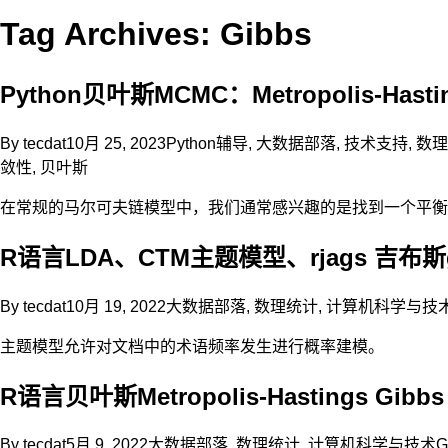
Tag Archives: Gibbs
Python贝叶斯MCMC：Metropolis-H
By
tecdat
10月 25, 2023
Python辅导
,
大数据部落
,
技术支持
,
数理
敛性
,
贝叶斯
在常规的马尔可夫链模型中，我们通常感兴趣的是找到一个平衡
R语言LDA、CTM主题模型、rjags 吉
By
tecdat
10月 19, 2022
大数据部落
,
数理统计
,
计算机科学与技
主题模型允许对文档中的术语频率发生进行概率建模。
R语言贝叶斯Metropolis-Hasting
By
tecdat
5月 9, 2022
大数据部落
,
数理统计
,
计算机科学与技术
G