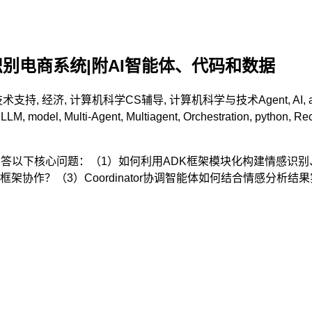
与情感识别电商系统|附AI智能体、代码和数据
技术支持
,
经济
,
计算机科学CS辅导
,
计算机科学与技术
Agent
,
AI
,
,
LLM
,
model
,
Multi-Agent
,
Multiagent
,
Orchestration
,
python
,
Rec
回答以下核心问题：（1）如何利用ADK框架模块化构建情感识别
体间跨框架协作？（3）Coordinator协调智能体如何结合情感