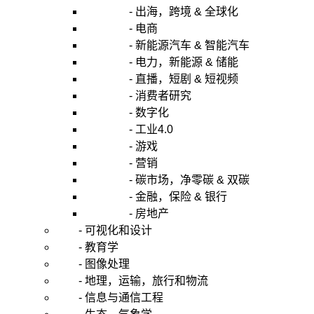
广
- 出海，跨境 & 全球化
泛
- 电商
用
- 新能源汽车 & 智能汽车
于
衡
- 电力，新能源 & 储能
量
- 直播，短剧 & 短视频
宏
- 消费者研究
观
- 数字化
经
- 工业4.0
济
- 游戏
变
- 营销
量
之
- 碳市场，净零碳 & 双碳
间
- 金融，保险 & 银行
关
- 房地产
系
- 可视化和设计
的
- 教育学
计
- 图像处理
量
- 地理，运输，旅行和物流
经
济
- 信息与通信工程
方