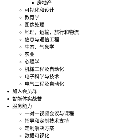
房地产
可视化和设计
教育学
图像处理
向
地理，运输，旅行和物流
量
信息与通信工程
自
生态、气象学
回
农业
归
心理学
模
型
机械工程及自动化
(vector
电子科学与技术
Autoregression，
电气工程及自动化
VAR)
加入会员群
和
向
智能体实战营
量
服务能力
误
一对一视频会议与课程
差
指导和定制技术支持
修
定制解决方案
正
数据可视化
模