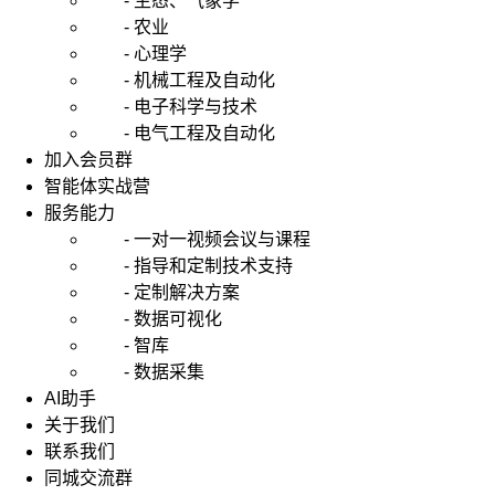
- 生态、气象学
法。
- 农业
它
- 心理学
首
- 机械工程及自动化
先
- 电子科学与技术
由
- 电气工程及自动化
美
国
加入会员群
经
智能体实战营
济
服务能力
学
- 一对一视频会议与课程
家
- 指导和定制技术支持
sims(1980)
- 定制解决方案
提
出。
- 数据可视化
构
- 智库
造
- 数据采集
该
AI助手
模
关于我们
型，
联系我们
不
同城交流群
需