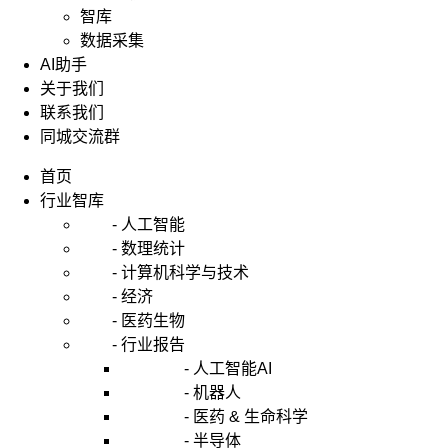
智库
型
(VeetorErmrCorrectionModel，
数据采集
VEe)
AI助手
就
关于我们
是
联系我们
非
同城交流群
结
构
首页
化
行业智库
的
- 人工智能
多
方
- 数理统计
程
- 计算机科学与技术
模
- 经济
型。
- 医药生物
VAR
- 行业报告
方
法
- 人工智能AI
目
- 机器人
前
- 医药 & 生命科学
是
- 半导体