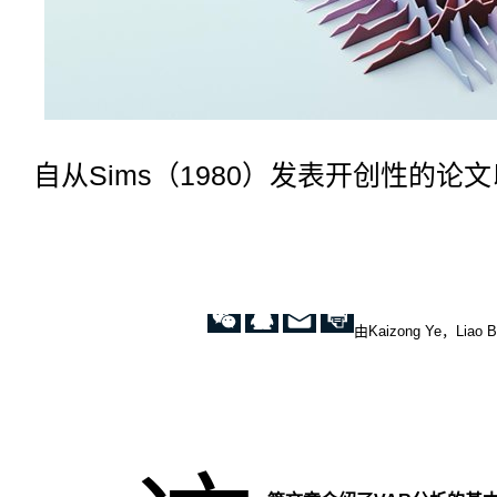
济
关
系，
这
也
是
该
模
自从Sims（1980）发表开创性的
型
得
到
广
泛
应
用
由Kaizong Ye，Liao
的
原
因
之
一。
应
用