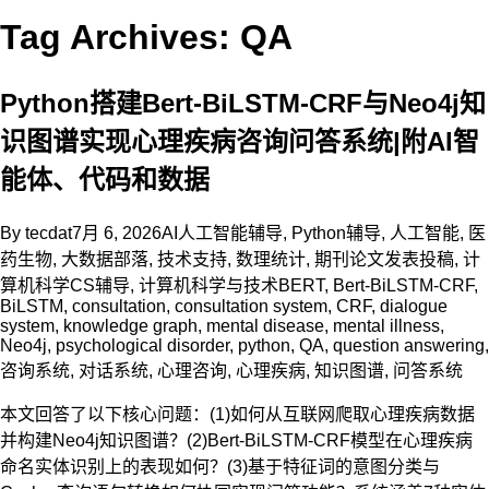
Tag Archives: QA
Python搭建Bert-BiLSTM-CRF与Neo4j知
识图谱实现心理疾病咨询问答系统|附AI智
能体、代码和数据
By
tecdat
7月 6, 2026
AI人工智能辅导
,
Python辅导
,
人工智能
,
医
药生物
,
大数据部落
,
技术支持
,
数理统计
,
期刊论文发表投稿
,
计
算机科学CS辅导
,
计算机科学与技术
BERT
,
Bert-BiLSTM-CRF
,
BiLSTM
,
consultation
,
consultation system
,
CRF
,
dialogue
system
,
knowledge graph
,
mental disease
,
mental illness
,
Neo4j
,
psychological disorder
,
python
,
QA
,
question answering
,
咨询系统
,
对话系统
,
心理咨询
,
心理疾病
,
知识图谱
,
问答系统
本文回答了以下核心问题：(1)如何从互联网爬取心理疾病数据
并构建Neo4j知识图谱？(2)Bert-BiLSTM-CRF模型在心理疾病
命名实体识别上的表现如何？(3)基于特征词的意图分类与