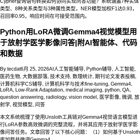
Cypher查询语句转换如何协同实现问答功能？系统涵盖7种实体
类型、8种关系类型与3种属性类型，NER模型加权F1达0.93，
召回率0.95，响应时间在可接受范围内。
Python用LoRA微调Gemma4视觉模型用
于放射学医学影像问答|附AI智能体、代码
和数据
By
tecdat
6月 25, 2026
AI人工智能辅导
,
Python辅导
,
人工智能
,
医药生物
,
大数据部落
,
技术支持
,
数理统计
,
期刊论文发表投稿
,
计算机科学CS辅导
,
计算机科学与技术
fine-tuning
,
Gemma4
,
LoRA
,
Low-Rank Adaptation
,
medical imaging
,
python
,
QA
,
question answering
,
radiology
,
vision model
,
医学影像
,
微调
,
放
射学
,
视觉模型
,
问答
本文系统梳理了使用Unsloth工具链对Gemma4视觉语言模型进
行LoRA参数高效微调的完整流程，并将其应用于放射学医学影
像问答任务。文章回答了以下核心问题：（1）如何基于Unsloth
库加载并微调Gemma4