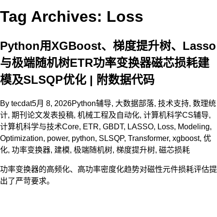
Tag Archives: Loss
Python用XGBoost、梯度提升树、Lasso
与极端随机树ETR功率变换器磁芯损耗建
模及SLSQP优化 | 附数据代码
By
tecdat
5月 8, 2026
Python辅导
,
大数据部落
,
技术支持
,
数理统
计
,
期刊论文发表投稿
,
机械工程及自动化
,
计算机科学CS辅导
,
计算机科学与技术
Core
,
ETR
,
GBDT
,
LASSO
,
Loss
,
Modeling
,
Optimization
,
power
,
python
,
SLSQP
,
Transformer
,
xgboost
,
优
化
,
功率变换器
,
建模
,
极端随机树
,
梯度提升树
,
磁芯损耗
功率变换器的高频化、高功率密度化趋势对磁性元件损耗评估提
出了严苛要求。