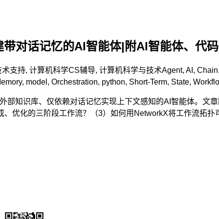
aph构建带对话记忆的AI智能体|附AI智能体、代
技术支持
,
计算机科学CS辅导
,
计算机科学与技术
Agent
,
AI
,
Chain
emory
,
model
,
Orchestration
,
python
,
Short-Term
,
State
,
Workfl
一个无需外部知识库、仅依赖对话记忆实现上下文感知的AI智能体。文章
生成、优化的三阶段工作流？（3）如何用NetworkX将工作流