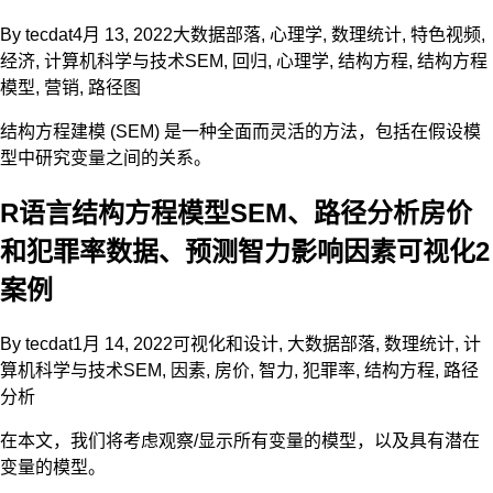
By
tecdat
4月 13, 2022
大数据部落
,
心理学
,
数理统计
,
特色视频
,
经济
,
计算机科学与技术
SEM
,
回归
,
心理学
,
结构方程
,
结构方程
模型
,
营销
,
路径图
结构方程建模 (SEM) 是一种全面而灵活的方法，包括在假设模
型中研究变量之间的关系。
R语言结构方程模型SEM、路径分析房价
和犯罪率数据、预测智力影响因素可视化2
案例
By
tecdat
1月 14, 2022
可视化和设计
,
大数据部落
,
数理统计
,
计
算机科学与技术
SEM
,
因素
,
房价
,
智力
,
犯罪率
,
结构方程
,
路径
分析
在本文，我们将考虑观察/显示所有变量的模型，以及具有潜在
变量的模型。