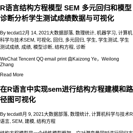
R语言结构方程模型 SEM 多元回归和模型
诊断分析学生测试成绩数据与可视化
By
tecdat
12月 14, 2021
大数据部落
,
数理统计
,
机器学习
,
计算机
科学与技术
SEM
,
可视化
,
回归
,
多元回归
,
学生
,
学生测试
,
学生
测试成绩
,
成绩
,
模型诊断
,
结构方程
,
诊断
WeChat Tencent QQ email print 由Kaizong Ye，Weilong
Zhang
Read More
在R语言中实现sem进行结构方程建模和路
径图可视化
By
tecdat
8月 9, 2021
大数据部落
,
数理统计
,
计算机科学与技术
R
语言
,
SEM
,
建模
,
结构方程