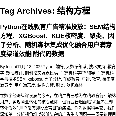
Tag Archives: 结构方程
Python在线教育广告精准投放：SEM结构
方程、XGBoost、KDE核密度、聚类、因
子分析、随机森林集成优化融合用户满意
度渠道效能|附代码数据
By
tecdat
11月 13, 2025
Python辅导
,
大数据部落
,
技术支持
,
教育
学
,
数理统计
,
期刊论文发表投稿
,
计算机科学CS辅导
,
计算机科
学与技术
SEM
,
xgboost
,
因子分析
,
在线教育
,
广告
,
教育
,
核密度
,
满意度
,
用户满意度
,
结构方程
,
聚类
,
随机森林
在数字经济纵深发展的今天，在线广告已成为在线教育行业触达
用户、实现商业转化的核心载体，但行业普遍面临“流量昂贵却
转化低效”“用户反感却投放盲目”的痛点。作为数据科学家，我们
深知单一分析视角难以破解复杂的广告生态问题——既要读懂用