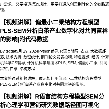
户需求，又要摸透渠道规律，更要打通从创意到转化的全链路逻
辑。
【视频讲解】偏最小二乘结构方程模型
PLS-SEM分析白茶产业数字化对共同富裕
的影响|附代码数据
By
tecdat
5月 29, 2024
Python辅导
,
R语言辅导
,
农业
,
大数据部
落
,
技术支持
,
数理统计
,
期刊论文发表投稿
,
特色视频
,
经济
,
计算
机科学CS辅导
,
计算机科学与技术
PLS
,
SEM
,
偏最小二乘
,
共同
富裕
,
白茶
,
结构方程
本文将通过视频讲解，展示如何用偏最小二乘结构方程模型
PLS-SEM分析白茶产业数字化对共同富裕的影响。
【视频讲解】R语言结构方程模型SEM分
析心理学和营销研究数据路径图可视化