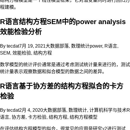
结构方程模型是一个线性模型框架，它对潜变量同时进行回归方
程建模。
R语言结构方程SEM中的power analysis
效能检验分析
By
tecdat
7月 19, 2021
大数据部落
,
数理统计
power
,
R语言
,
SEM
,
效能检验
,
结构方程
数学模型的统计评价通常是通过考虑测试统计量来进行的，测试
统计量表示观察数据和拟合模型的数据之间的差异。
R语言基于协方差的结构方程拟合的卡方
检验
By
tecdat
2月 4, 2020
大数据部落
,
数理统计
,
计算机科学与技术
R
语言
,
协方差
,
卡方检验
,
结构方程
,
结构方程模型
在评估结构方程模型的拟合，很常见的应用是研究χ2进行测试