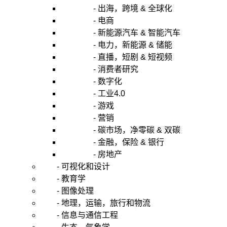
低
- 出海，跨境 & 全球化
涉
- 电商
及
- 新能源汽车 & 智能汽车
高
- 电力，新能源 & 储能
维
- 直播，短剧 & 短视频
积
- 消费者研究
分
- 数字化
的
算
- 工业4.0
法
- 游戏
的
- 营销
时
- 碳市场，净零碳 & 双碳
间
- 金融，保险 & 银行
复
- 房地产
杂
- 可视化和设计
性。
- 教育学
问
- 图像处理
题
- 地理，运输，旅行和物流
有
- 信息与通信工程
两