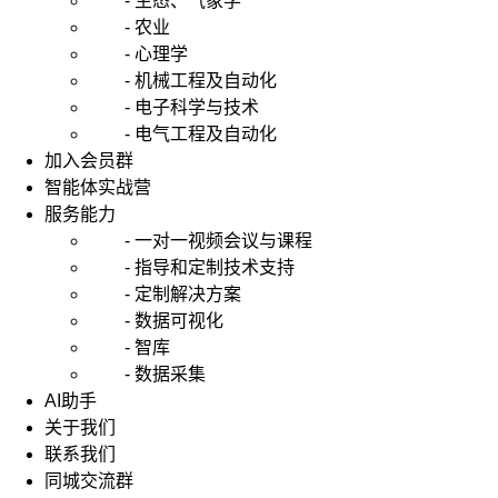
- 生态、气象学
种，
一
- 农业
种
- 心理学
是
- 机械工程及自动化
本
- 电子科学与技术
身
- 电气工程及自动化
自
加入会员群
带
智能体实战营
随
机
服务能力
性，
- 一对一视频会议与课程
一
- 指导和定制技术支持
种
- 定制解决方案
本
- 数据可视化
身
- 智库
不
- 数据采集
带
随
AI助手
机
关于我们
性。
联系我们
而
同城交流群
MC