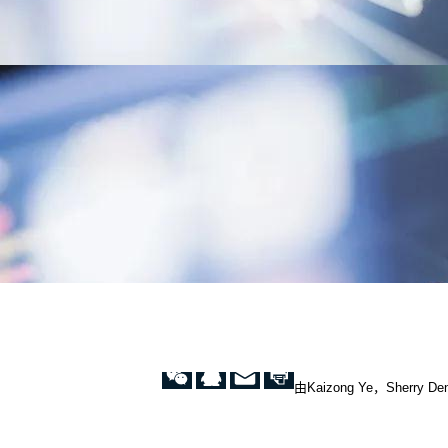
数），
从
而
用
随
机
数
算
法
来
解
决。
我
给
你
举
个
例
由Kaizong Ye，Sherry D
子。
你
在