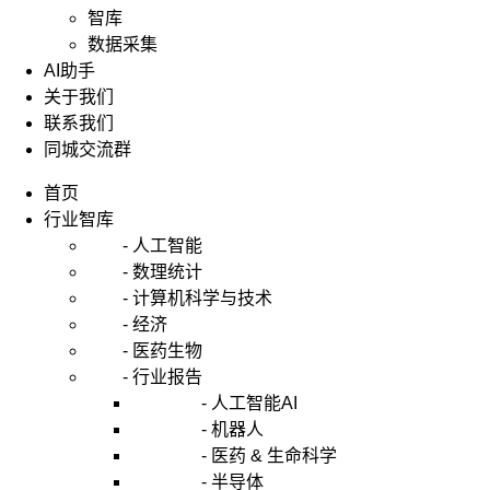
另
智库
外，
数据采集
蒙
特
AI助手
卡
关于我们
洛
联系我们
模
同城交流群
拟
的
首页
意
行业智库
义
- 人工智能
在
- 数理统计
于
- 计算机科学与技术
简
化
- 经济
高
- 医药生物
维
- 行业报告
积
- 人工智能AI
分
- 机器人
运
- 医药 & 生命科学
算，
- 半导体
降