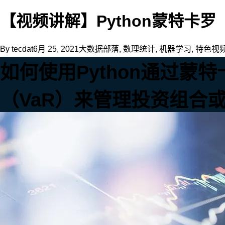
则
是
【视频讲解】Python蒙特卡罗（
给
本
身
By
tecdat
6月 25, 2021
大数据部落
,
数理统计
,
机器学习
,
特色视
确
如何使用Python通过蒙
定
性
的
（VaR）来管理投资组合
问
题
定
义
随
机
性
进
去
（伪
随
机