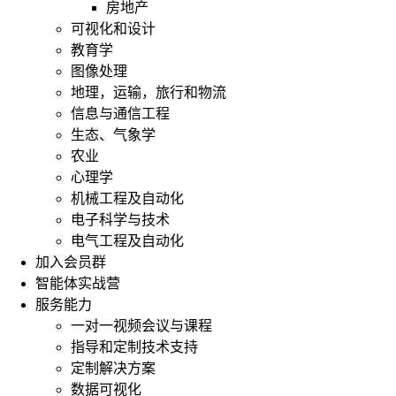
房地产
可视化和设计
教育学
图像处理
地理，运输，旅行和物流
最
信息与通信工程
简
生态、气象学
单
的
农业
说
心理学
法
机械工程及自动化
就
电子科学与技术
是
电气工程及自动化
一
加入会员群
句
智能体实战营
话：
生
服务能力
成
一对一视频会议与课程
随
指导和定制技术支持
机
定制解决方案
数。
数据可视化