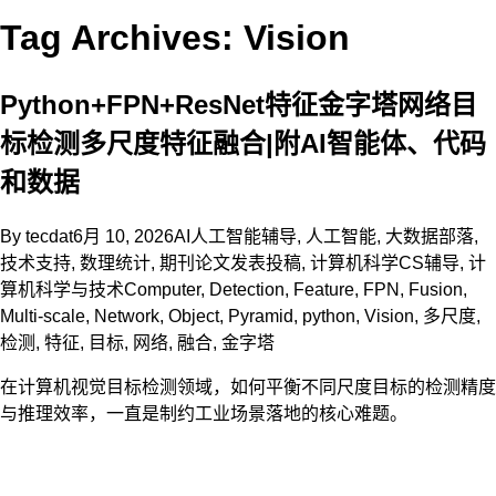
Tag Archives: Vision
Python+FPN+ResNet特征金字塔网络目
标检测多尺度特征融合|附AI智能体、代码
和数据
By
tecdat
6月 10, 2026
AI人工智能辅导
,
人工智能
,
大数据部落
,
技术支持
,
数理统计
,
期刊论文发表投稿
,
计算机科学CS辅导
,
计
算机科学与技术
Computer
,
Detection
,
Feature
,
FPN
,
Fusion
,
Multi-scale
,
Network
,
Object
,
Pyramid
,
python
,
Vision
,
多尺度
,
检测
,
特征
,
目标
,
网络
,
融合
,
金字塔
在计算机视觉目标检测领域，如何平衡不同尺度目标的检测精度
与推理效率，一直是制约工业场景落地的核心难题。