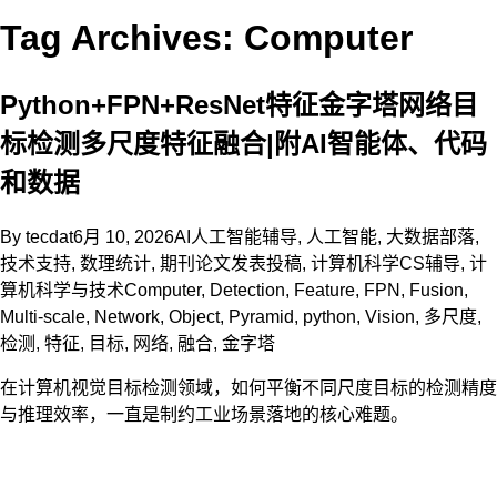
Tag Archives: Computer
Python+FPN+ResNet特征金字塔网络目
标检测多尺度特征融合|附AI智能体、代码
和数据
By
tecdat
6月 10, 2026
AI人工智能辅导
,
人工智能
,
大数据部落
,
技术支持
,
数理统计
,
期刊论文发表投稿
,
计算机科学CS辅导
,
计
算机科学与技术
Computer
,
Detection
,
Feature
,
FPN
,
Fusion
,
Multi-scale
,
Network
,
Object
,
Pyramid
,
python
,
Vision
,
多尺度
,
检测
,
特征
,
目标
,
网络
,
融合
,
金字塔
在计算机视觉目标检测领域，如何平衡不同尺度目标的检测精度
与推理效率，一直是制约工业场景落地的核心难题。