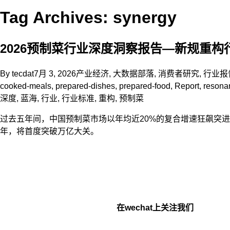
Tag Archives: synergy
2026预制菜行业深度洞察报告—新规重构行
By
tecdat
7月 3, 2026
产业经济
,
大数据部落
,
消费者研究
,
行业报
cooked-meals
,
prepared-dishes
,
prepared-food
,
Report
,
resona
深度
,
蓝海
,
行业
,
行业标准
,
重构
,
预制菜
过去五年间，中国预制菜市场以年均近20%的复合增速狂飙突进。2
年，将首度突破万亿大关。
在wechat上关注我们