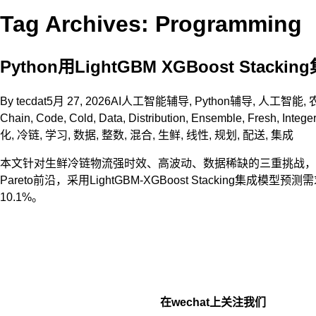
Tag Archives: Programming
Python用LightGBM XGBoost 
By
tecdat
5月 27, 2026
AI人工智能辅导
,
Python辅导
,
人工智能
,
Chain
,
Code
,
Cold
,
Data
,
Distribution
,
Ensemble
,
Fresh
,
Integer
化
,
冷链
,
学习
,
数据
,
整数
,
混合
,
生鲜
,
线性
,
规划
,
配送
,
集成
本文针对生鲜冷链物流强时效、高波动、数据稀缺的三重挑战，提出“预
Pareto前沿，采用LightGBM-XGBoost Stackin
10.1%。
在wechat上关注我们