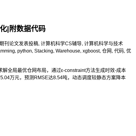
送优化|附数据代码
期刊论文发表投稿
,
计算机科学CS辅导
,
计算机科学与技术
amming
,
python
,
Stacking
,
Warehouse
,
xgboost
,
仓网
,
代码
,
优
最优仓网布局，通过ε-constraint方法生成时效-成本
615.04万元，预测RMSE达8.54吨，动态调度较静态方案降本