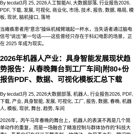
By
tecdat
3月 25, 2026
人工智能AI
,
大数据部落
,
行业报告
2026
,
PDF
,
下载
,
发展
,
可视化
,
商业化
,
市场
,
技术
,
报告
,
数据
,
格局
,
模
板
,
现状
,
脑机接口
,
落地
当瘫痪患者用“意念”操纵机械臂端起一杯水，当失语者通过脑电
信号“说出”第一句话——这些曾经只存在于科幻电影的场景，正
在 2025 年成为现实。
2026年机器人产业：具身智能发展现状趋
势报告：从春晚舞台到工厂车间|附80+份
报告PDF、数据、可视化模板汇总下载
By
tecdat
3月 25, 2026
大数据部落
,
机器人
,
行业报告
2026
,
PDF
,
下载
,
产业
,
具身智能
,
发展
,
可视化
,
工厂
,
报告
,
数据
,
春晚
,
机器
人
,
模板
,
现状
,
舞台
,
趋势
,
车间
2026年，丙午马年春晚的舞台上，机器人的表演不再是几个简
单动作的重复，而是一场融合了精准控制与群体协作的“科技大