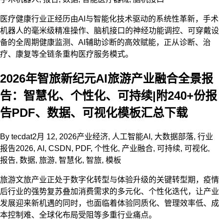
医疗健康行业正经历由AI与智能化技术驱动的系统性革新，手术
机器人的毫米级精准操作、脑机接口的神经功能调控、可穿戴设
备的全周期健康监测、AI辅助诊断的高效赋能，正从诊断、治
疗、康复等全链条重构医疗服务模式。
2026年智旅新纪元AI旅游产业融合全景报
告：智慧化、个性化、可持续|附240+份报
告PDF、数据、可视化模板汇总下载
By
tecdat
2月 12, 2026
产业经济
,
人工智能AI
,
大数据部落
,
行业
报告
2026
,
AI
,
CSDN
,
PDF
,
个性化
,
产业融合
,
可持续
,
可视化
,
报告
,
数据
,
旅游
,
智慧化
,
智旅
,
模板
旅游文旅产业正处于数字化转型与体验升级的关键转型期，疫情
后行业的强势复苏叠加消费需求的多元化、个性化迭代，让产业
发展迎来新机遇的同时，也面临着体验同质化、管理效率低、成
本控制难、全球化布局受阻等多重行业痛点。