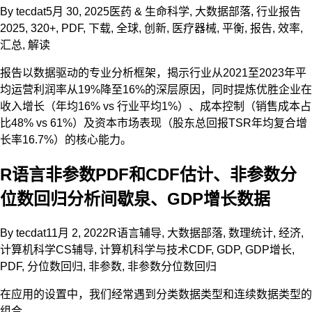
By
tecdat
5月 30, 2025
医药 & 生命科学
,
大数据部落
,
行业报告
2025
,
320+
,
PDF
,
下载
,
全球
,
创新
,
医疗器械
,
平衡
,
报告
,
效率
,
汇总
,
解读
报告以数据驱动的专业分析框架，揭示行业从2021至2023年平
均运营利润率从19%降至16%的深层原因，同时提炼优胜企业在
收入增长（年均16% vs 行业平均1%）、成本控制（销售成本占
比48% vs 61%）及资本市场表现（股东总回报TSR年均复合增
长率16.7%）的核心能力。
R语言非参数PDF和CDF估计、非参数分
位数回归分析间歇泉、GDP增长数据
By
tecdat
11月 2, 2022
R语言辅导
,
大数据部落
,
数理统计
,
经济
,
计算机科学CS辅导
,
计算机科学与技术
CDF
,
GDP
,
GDP增长
,
PDF
,
分位数回归
,
非参数
,
非参数分位数回归
在应用的设置中，我们经常遇到分类数据类型和连续数据类型的
组合。