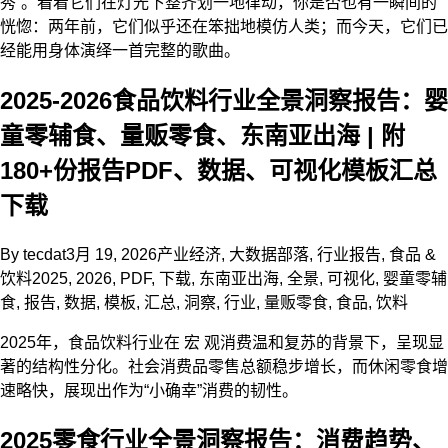
秀”。看着它们在灯光下整齐划一地律动，你是否也有一瞬间的
恍惚：两年前，它们似乎还在笨拙地模仿人类；而今天，它们已
经能用身体演绎一首完整的歌曲。
2025-2026食品饮料行业全景洞察报告：婴
童零辅食、量贩零食、东南亚出海 | 附
180+份报告PDF、数据、可视化模板汇总
下载
By
tecdat
3月 19, 2026
产业经济
,
大数据部落
,
行业报告
,
食品 &
饮料
2025
,
2026
,
PDF
,
下载
,
东南亚出海
,
全景
,
可视化
,
婴童零辅
食
,
报告
,
数据
,
模板
,
汇总
,
洞察
,
行业
,
量贩零食
,
食品
,
饮料
2025年，食品饮料行业在 宏 观消费温和复苏的背景下，呈现显
著的结构性分化。社会消费品零售总额稳步增长，而休闲零食增
速略快，展现出作为“小确幸”消费的韧性。
2025零食行业全景洞察报告：消费趋势、