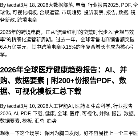
By
tecdat
3月 18, 2026
大数据部落
,
电商
,
行业报告
2025
,
PDF
,
全
球化
,
可视化模板
,
合规运营
,
市场趋势
,
投诉洞察
,
报告
,
数据
,
税
务新政
,
跨境电商
2025年的跨境电商，正从“流量红利”的蛮荒时代步入“合规与效
率”的精细化运营新周期。过去一年，全球零售电商销售额突破
6.4万亿美元，其中跨境电商以15%的年复合增长率成为核心引
擎。
2026年全球医疗健康趋势报告：AI、并
购、数据要素 | 附200+份报告PDF、数
据、可视化模板汇总下载
By
tecdat
3月 10, 2026
人工智能AI
,
医药 & 生命科学
,
行业报告
2026
,
AI
,
PDF
,
下载
,
健康
,
全球
,
医疗
,
可视化
,
并购
,
报告
,
数据
,
数据要素
,
模板
,
汇总
,
趋势
想象一下这个场景：你因为胸口发闷，好不容易挂上一个三甲医