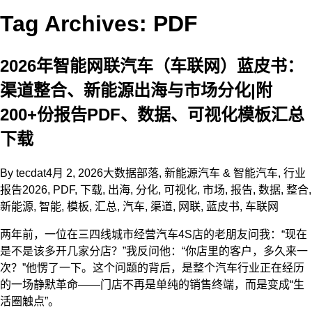
Tag Archives: PDF
2026年智能网联汽车（车联网）蓝皮书：
渠道整合、新能源出海与市场分化|附
200+份报告PDF、数据、可视化模板汇总
下载
By
tecdat
4月 2, 2026
大数据部落
,
新能源汽车 & 智能汽车
,
行业
报告
2026
,
PDF
,
下载
,
出海
,
分化
,
可视化
,
市场
,
报告
,
数据
,
整合
,
新能源
,
智能
,
模板
,
汇总
,
汽车
,
渠道
,
网联
,
蓝皮书
,
车联网
两年前，一位在三四线城市经营汽车4S店的老朋友问我：“现在
是不是该多开几家分店？”我反问他：“你店里的客户，多久来一
次？”他愣了一下。这个问题的背后，是整个汽车行业正在经历
的一场静默革命——门店不再是单纯的销售终端，而是变成“生
活圈触点”。