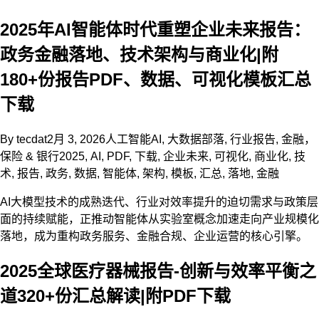
2025年AI智能体时代重塑企业未来报告：
政务金融落地、技术架构与商业化|附
180+份报告PDF、数据、可视化模板汇总
下载
By
tecdat
2月 3, 2026
人工智能AI
,
大数据部落
,
行业报告
,
金融，
保险 & 银行
2025
,
AI
,
PDF
,
下载
,
企业未来
,
可视化
,
商业化
,
技
术
,
报告
,
政务
,
数据
,
智能体
,
架构
,
模板
,
汇总
,
落地
,
金融
AI大模型技术的成熟迭代、行业对效率提升的迫切需求与政策层
面的持续赋能，正推动智能体从实验室概念加速走向产业规模化
落地，成为重构政务服务、金融合规、企业运营的核心引擎。
2025全球医疗器械报告-创新与效率平衡之
道320+份汇总解读|附PDF下载