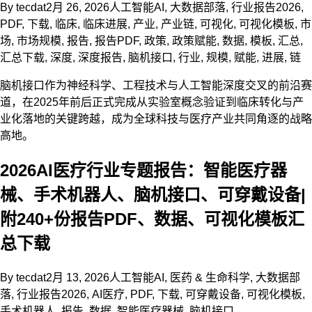
By
tecdat
2月 26, 2026
人工智能AI
,
大数据部落
,
行业报告
2026
,
PDF
,
下载
,
临床
,
临床进展
,
产业
,
产业链
,
可视化
,
可视化模板
,
市
场
,
市场规模
,
报告
,
报告PDF
,
政策
,
政策赋能
,
数据
,
模板
,
汇总
,
汇总下载
,
深度
,
深度报告
,
脑机接口
,
行业
,
规模
,
赋能
,
进展
,
链
脑机接口作为神经科学、工程技术与人工智能深度交叉的前沿赛
道，在2025年前后正式完成从实验室概念验证到临床转化与产
业化落地的关键跨越，成为全球科技与医疗产业共同角逐的战略
高地。
2026AI医疗行业专题报告：智能医疗器
械、手术机器人、脑机接口、可穿戴设备|
附240+份报告PDF、数据、可视化模板汇
总下载
By
tecdat
2月 13, 2026
人工智能AI
,
医药 & 生命科学
,
大数据部
落
,
行业报告
2026
,
AI医疗
,
PDF
,
下载
,
可穿戴设备
,
可视化模板
,
手术机器人
,
报告
,
数据
,
智能医疗器械
,
脑机接口