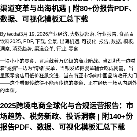
渠道变革与出海机遇 | 附80+份报告PDF、
数据、可视化模板汇总下载
By
tecdat
3月 19, 2026
产业经济
,
大数据部落
,
行业报告
,
食品 &
饮料
2025
,
PDF
,
下载
,
全景
,
出海机遇
,
可视化
,
报告
,
数据
,
模板
,
洞察
,
消费趋势
,
渠道变革
,
行业
,
零食
一块小小的零食，背后藏着万亿级的商业暗战。当Z世代一边喊
着“减脂”一边为“情绪”买单，当银发族把婴童辅食吃成刚需，当
量贩零食店用低价狂飙突进，当东南亚市场向中国品牌敞开大门
——这个看似传统得不能再传统的赛道，正在经历一场从内到外
的重塑。
2025跨境电商全球化与合规运营报告：市
场趋势、税务新政、投诉洞察 | 附140+份
报告PDF、数据、可视化模板汇总下载