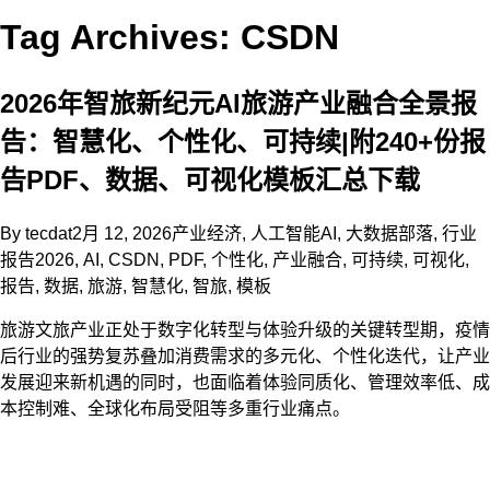
Tag Archives: CSDN
2026年智旅新纪元AI旅游产业融合全景报
告：智慧化、个性化、可持续|附240+份报
告PDF、数据、可视化模板汇总下载
By
tecdat
2月 12, 2026
产业经济
,
人工智能AI
,
大数据部落
,
行业
报告
2026
,
AI
,
CSDN
,
PDF
,
个性化
,
产业融合
,
可持续
,
可视化
,
报告
,
数据
,
旅游
,
智慧化
,
智旅
,
模板
旅游文旅产业正处于数字化转型与体验升级的关键转型期，疫情
后行业的强势复苏叠加消费需求的多元化、个性化迭代，让产业
发展迎来新机遇的同时，也面临着体验同质化、管理效率低、成
本控制难、全球化布局受阻等多重行业痛点。