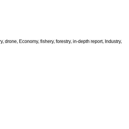
ry
,
drone
,
Economy
,
fishery
,
forestry
,
in-depth report
,
Industry
,