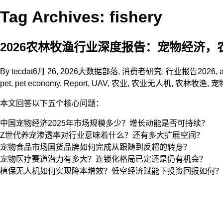
Tag Archives: fishery
2026农林牧渔行业深度报告：宠物经济，农
By
tecdat
6月 26, 2026
大数据部落
,
消费者研究
,
行业报告
2026
,
a
pet
,
pet economy
,
Report
,
UAV
,
农业
,
农业无人机
,
农林牧渔
,
宠
本文回答以下五个核心问题：
中国宠物经济2025年市场规模多少？增长动能是否可持续？
Z世代养宠渗透率对行业意味着什么？还有多大扩展空间？
宠物食品市场国货品牌如何完成从跟随到反超的转身？
宠物医疗赛道潜力有多大？连锁化格局已定还是仍有机会？
植保无人机如何实现降本增效？低空经济赋能下投资回报如何？