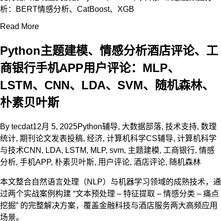
析：BERT情感分析、CatBoost、XGB
Read More
Python主题建模、情感分析酒店评论、工
商银行手机APP用户评论：MLP、
LSTM、CNN、LDA、SVM、随机森林、
朴素贝叶斯
By
tecdat
12月 5, 2025
Python辅导
,
大数据部落
,
技术支持
,
数理
统计
,
期刊论文发表投稿
,
经济
,
计算机科学CS辅导
,
计算机科学
与技术
CNN
,
LDA
,
LSTM
,
MLP
,
svm
,
主题建模
,
工商银行
,
情感
分析
,
手机APP
,
朴素贝叶斯
,
用户评论
,
酒店评论
,
随机森林
本文整合自然语言处理（NLP）与机器学习领域的成熟技术，通
过两个实战案例构建 “文本预处理 – 特征提取 – 情感分类 – 痛点
挖掘” 的完整解决方案，覆盖金融科技与酒店服务两大高频应用
场景。