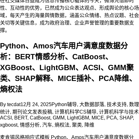
在社交媒体日益成为信息传播核心载体的今天，微博凭借即时
性、互动性的优势，已然成为公众表达观点、形成舆论的核心场
域，每天产生的海量舆情数据，涵盖公众情绪、热点议题、社会
关切等关键信息，成为政府治理、企业声誉管理的重要数据支
撑。
Python、Amos汽车用户满意度数据分
析：BERT情感分析、CatBoost、
XGBoost、LightGBM、ACSI、GMM聚
类、SHAP解释、MICE插补、PCA降维、
熵权法
By
tecdat
12月 24, 2025
Python辅导
,
大数据部落
,
技术支持
,
数理
统计
,
期刊论文发表投稿
,
计算机科学CS辅导
,
计算机科学与技术
ACSI
,
BERT
,
CatBoost
,
GMM
,
LightGBM
,
MICE
,
PCA
,
SHAP
,
xgboost
,
情感分析
,
汽车
,
熵权法
,
聚类
,
降维
麦肯锡风格响应式模板 Python、Amos汽车用户满意度数据分