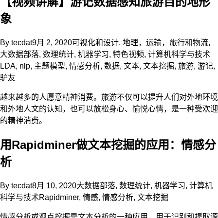
【视频讲解】游记数据感知旅游目的地形
象
By
tecdat
9月 2, 2020
可视化和设计
,
地理，运输，旅行和物流
,
大数据部落
,
数理统计
,
机器学习
,
特色视频
,
计算机科学与技术
LDA
,
nlp
,
主题模型
,
情感分析
,
数据
,
文本
,
文本挖掘
,
旅游
,
游记
,
驴友
越来越多的人愿意精神消费。旅游不仅可以提升人们对外地环境
和外地人文的认知，也可以放松身心、愉悦心情，是一种受欢迎
的精神消费。
用Rapidminer做文本挖掘的应用：情感分
析
By
tecdat
8月 10, 2020
大数据部落
,
数理统计
,
机器学习
,
计算机
科学与技术
Rapidminer
,
情感
,
情感分析
,
文本挖掘
情感分析或观点挖掘是文本分析的一种应用，用于识别和提取源