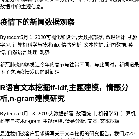
数据 中的主观信息。
疫情下的新闻数据观察
By
tecdat
5月 1, 2020
可视化和设计
,
大数据部落
,
数理统计
,
机器
学习
,
计算机科学与技术
nlp
,
情感分析
,
文本挖掘
,
新闻数据
,
疫
情
,
自然语言处理
,
观察
新冠肺炎的爆发让今年的春节与往常不同。与此同时，新闻记录
下了这场疫情发展的时间轴。
R语言文本挖掘tf-idf,主题建模，情感分
析,n-gram建模研究
By
tecdat
9月 18, 2019
大数据部落
,
数理统计
,
机器学习
,
计算机
科学与技术
n-gram
,
主题建模
,
情感分析
,
文本
,
文本挖掘
最近我们被客户要求撰写关于文本挖掘的研究报告。我们对20