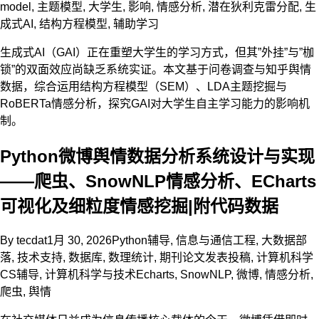
model
,
主题模型
,
大学生
,
影响
,
情感分析
,
潜在狄利克雷分配
,
生
成式AI
,
结构方程模型
,
辅助学习
生成式AI（GAI）正在重塑大学生的学习方式，但其”外挂”与”枷
锁”的双面效应尚缺乏系统实证。本文基于问卷调查与知乎舆情
数据，综合运用结构方程模型（SEM）、LDA主题挖掘与
RoBERTa情感分析，探究GAI对大学生自主学习能力的影响机
制。
Python微博舆情数据分析系统设计与实现
——爬虫、SnowNLP情感分析、ECharts
可视化及细粒度情感挖掘|附代码数据
By
tecdat
1月 30, 2026
Python辅导
,
信息与通信工程
,
大数据部
落
,
技术支持
,
数据库
,
数理统计
,
期刊论文发表投稿
,
计算机科学
CS辅导
,
计算机科学与技术
Echarts
,
SnowNLP
,
微博
,
情感分析
,
爬虫
,
舆情