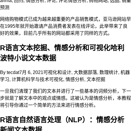
arima
,
回归
,
情感分析
,
评论
,
评论情感分析
,
购物网站
,
选品
,
销量
预测
网络购物模式已成为越来越重要的产品销售模式，亚马逊网站早
在1995年就开始邀请产品消费者发表在线评论，此举带来了良
好的效果，目前几乎所有的网站都采用了同样的方式。
R语言文本挖掘、情感分析和可视化哈利
波特小说文本数据
By
tecdat
7月 6, 2021
可视化和设计
,
大数据部落
,
数理统计
,
机器
学习
,
计算机科学与技术
可视化
,
情感分析
,
文本挖掘
一旦我们清理了我们的文本并进行了一些基本的词频分析，下一
步就是了解文本中的观点或情感。这被认为是情感分析，本教程
将引导你通过一个简单的方法来进行情感分析。
R语言自然语言处理（NLP）：情感分析
新闻文本数据