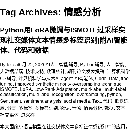
Tag Archives: 情感分析
Python用LoRA微调与ISMOTE过采样实
现社交媒体文本情感多标签识别|附AI智能
体、代码和数据
By
tecdat
6月 25, 2026
AI人工智能辅导
,
Python辅导
,
人工智能
,
大数据部落
,
技术支持
,
数理统计
,
期刊论文发表投稿
,
计算机科学
CS辅导
,
计算机科学与技术
AI agent
,
AI智能体
,
Code
,
Data
,
fine-
tuning
,
improved synthetic minority oversampling technique
,
ISMOTE
,
LoRA
,
Low-Rank Adaptation
,
multi-label
,
multi-label
classification
,
multi-label recognition
,
oversampling
,
python
,
Sentiment
,
sentiment analysis
,
social media
,
Text
,
代码
,
低秩适
应
,
分类
,
多标签
,
多标签识别
,
微调
,
情感
,
情感分析
,
数据
,
文本
,
社交媒体
,
过采样
本文围绕小语言模型在社交媒体文本多标签情感识别中的应用，