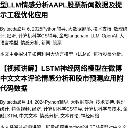
型LLM情感分析AAPL股票新闻数据及提
示工程优化应用
By
tecdat
2月 6, 2025
Python辅导
,
大数据部落
,
技术支持
,
数理统
计
,
经济
,
计算机科学CS辅导
,
金融
langchain
,
LLM
,
OpenAI
,
大
语言模型
,
情感分析
,
新闻
,
股票
本文主要探讨了如何利用大语言模型（LLMs）进行股票分析。
【视频讲解】LSTM神经网络模型在微博
中文文本评论情感分析和股市预测应用附
代码数据
By
tecdat
6月 14, 2024
Python辅导
,
大数据部落
,
技术支持
,
数理
统计
,
特色视频
,
经济
,
计算机科学CS辅导
,
计算机科学与技术
,
金
融
LSTM
,
中文文本
,
情感分析
,
文本评论
,
神经网络
本文将通过视频讲解，展示如何用python的LSTM模型对中文文