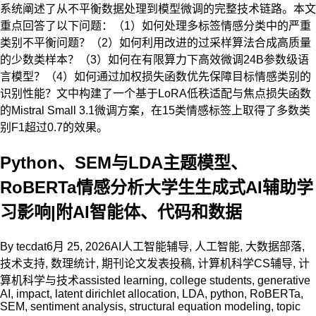
系统阐述了从不平衡数据处理到模型微调的完整技术链路。本文
重点回答了以下问题：（1）如何处理多标签情感分类中的严重
类别不平衡问题？（2）如何利用改进的过采样算法合成高质量
的少数类样本？（3）如何在有限算力下高效微调24B参数级语
言模型？（4）如何通过加权损失函数优先保障目标情感类别的
识别性能？文中构建了一个基于LoRA低秩适配与焦点损失函数
的Mistral Small 3.1微调方案，在15类情感标签上取得了多数类
别F1超过0.7的效果。
Python、SEM与LDA主题模型、
RoBERTa情感分析大学生生成式AI辅助学
习影响|附AI智能体、代码和数据
By
tecdat
6月 25, 2026
AI人工智能辅导
,
人工智能
,
大数据部落
,
技术支持
,
数理统计
,
期刊论文发表投稿
,
计算机科学CS辅导
,
计
算机科学与技术
assisted learning
,
college students
,
generative
AI
,
impact
,
latent dirichlet allocation
,
LDA
,
python
,
RoBERTa
,
SEM
,
sentiment analysis
,
structural equation modeling
,
topic