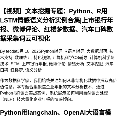
【视频】文本挖掘专题：Python、R用
LSTM情感语义分析实例合集|上市银行年
报、微博评论、红楼梦数据、汽车口碑数
据采集词云可视化
By
tecdat
3月 18, 2025
Python辅导
,
R语言辅导
,
大数据部落
,
技
术支持
,
数理统计
,
特色视频
,
计算机科学CS辅导
,
计算机科学与
技术
LSTM
,
上市银行年报
,
微博评论
,
情感分析
,
文本挖掘
,
汽车
口碑
,
红楼梦
,
语义分析
作为数据科学家，我们始终关注如何从非结构化数据中提取高价
值信息。本专题合集聚焦企业年报的文本分析技术，通过
Python与R语言实战案例，系统展示如何利用自然语言处理
（NLP）技术量化企业年报的情感倾向。
Python用langchain、OpenAI大语言模