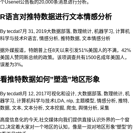
个Usenet公告板的20,000条消息进行分析。
R语言对推特数据进行文本情感分析
By
tecdat
7月 31, 2019
大数据部落
,
数理统计
,
机器学习
,
计算机
科学与技术
R语言
,
情感分析
,
推特数据
,
文本情感分析
据外媒报道，特朗普上任8天以来引发51%美国人的不满，42%
美国人赞同新总统的政策。该项调查共有1500名成年美国人，
误差为3%。
看推特数据如何”塑造”地区形象
By
tecdat
8月 12, 2017
可视化和设计
,
大数据部落
,
数理统计
,
机
器学习
,
计算机科学与技术
LDA
,
nlp
,
主题模型
,
情感分析
,
推特
,
数据
,
文本
,
文本分析
,
文本挖掘
,
爬虫
,
舆情分析
,
采集
高度信息化的今天,社交媒体向我们提供直接认识外界的一个窗
口,决定着大家对一个地区的认知，像是一双对地区形象“塑型”的