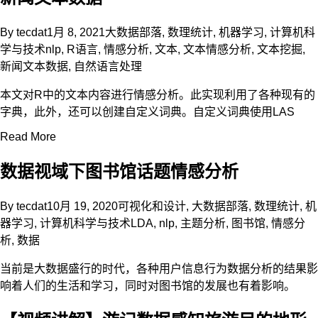
By
tecdat
1月 8, 2021
大数据部落
,
数理统计
,
机器学习
,
计算机科
学与技术
nlp
,
R语言
,
情感分析
,
文本
,
文本情感分析
,
文本挖掘
,
新闻文本数据
,
自然语言处理
本文对R中的文本内容进行情感分析。此实现利用了各种现有的
字典，此外，还可以创建自定义词典。自定义词典使用LAS
Read More
数据视域下图书馆话题情感分析
By
tecdat
10月 19, 2020
可视化和设计
,
大数据部落
,
数理统计
,
机
器学习
,
计算机科学与技术
LDA
,
nlp
,
主题分析
,
图书馆
,
情感分
析
,
数据
当前是大数据盛行的时代，各种用户信息行为数据分析的结果影
响着人们的生活和学习，同时对图书馆的发展也有着影响。