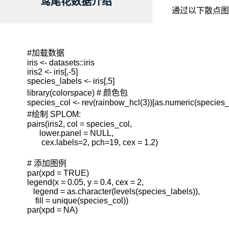
鸢尾花数据介绍
通过以下散点图
#加载数据

iris <- datasets::iris

iris2 <- iris[,-5]

species_labels <- iris[,5]

library(colorspace) # 颜色包

species_col <- rev(rainbow_hcl(3))[as.numeric(species_l
#绘制 SPLOM:

pairs(iris2, col = species_col,

      lower.panel = NULL,

       cex.labels=2, pch=19, cex = 1.2)

# 添加图例

par(xpd = TRUE)

legend(x = 0.05, y = 0.4, cex = 2,

   legend = as.character(levels(species_labels)),

    fill = unique(species_col))

par(xpd = NA)