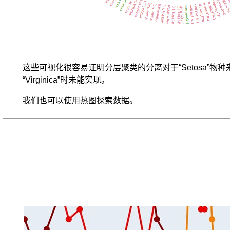
鸢
尾
花
卉
属
于
（iris-
这些可视化很容易证明分层聚类的分离对于“Setosa”物种来说
setosa,
“Virginica”时未能实现。
iris-
versicolour,
我们也可以使用热图探索数据。
iris-
virginica）
中
的
哪
一
品
种。
据
说
在
现
实