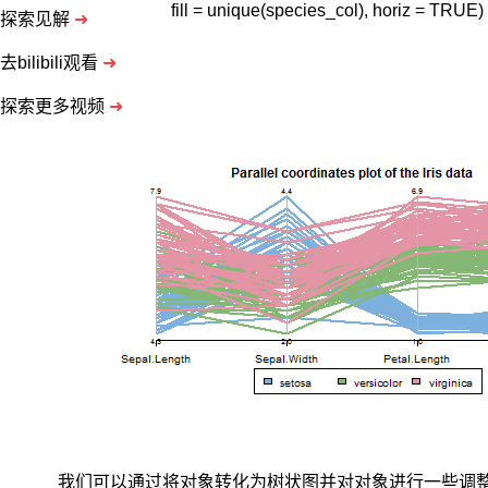
集
    fill = unique(species_col), horiz = TRUE)
探索见解
➜
是
一
去bilibili观看
➜
个
经
探索更多视频
➜
典
数
据
集，
在
统
计
学
习
和
机
器
学
习
领
域
我们可以通过将对象转化为树状图并对对象进行一些调