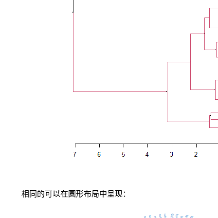
类
各
50
个
数
据，
每
条
记
录
都
有
4
项
特
征：
花
萼
长
度、
相同的可以在圆形布局中呈现：
花
萼