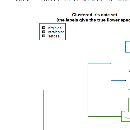
都
经
常
被
用
作
示
例。
数
据
集
内
包
含
3
类
共
150
条
记
录，
每