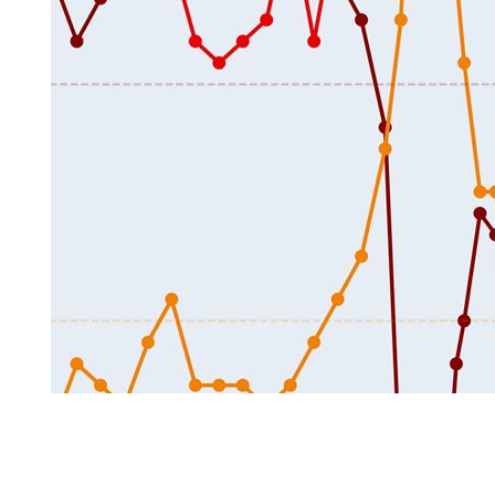
中，
这
三
种
花
的
基
本
判
别
依
据
其
实
是
种
子
（因
为
花
瓣