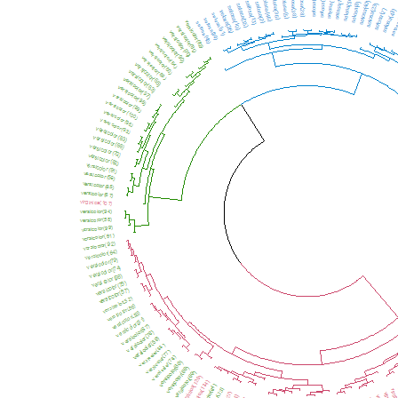
宽
度、
花
瓣
长
度、
花
瓣
宽
度，
可
以
通
过
这
4
个
特
征
预
测