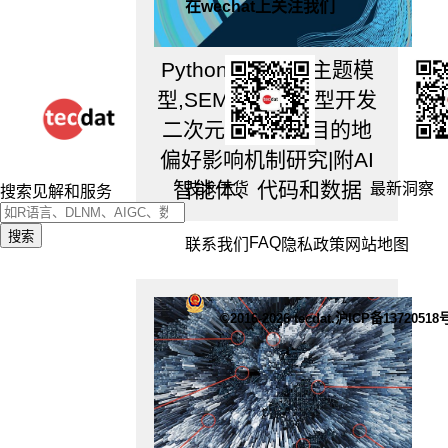
在wechat上关注我们
Python定制LDA主题模
型,SEM与聚类模型开发
二次元文旅旅游目的地
偏好影响机制研究|附AI
智能体、代码和数据
技术干货
最新洞察
搜索见解和服务
搜索
FAQ
联系我们
隐私政策
网站地图
©2016-2026 tecdat.沪ICP备13720518