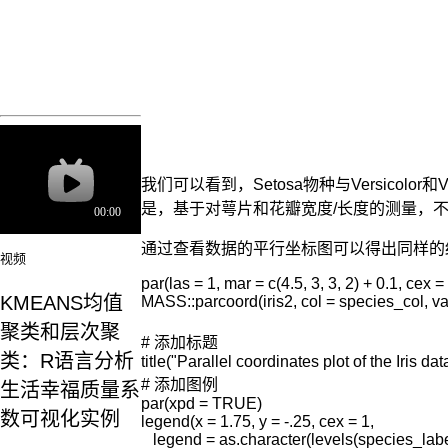
我们可以看到，Setosa物种与Versicolo
是，基于对萼片和花瓣宽度/长度的测量，不易将Ver
通过查看数据的平行坐标图可以得出同样的
视频
par(las = 1, mar = c(4.5, 3, 3, 2) + 0.1, cex = .
KMEANS均值
MASS::parcoord(iris2, col = species_col, va
聚类和层次聚
Iris
# 添加标题

鸢
类：R语言分析
title("Parallel coordinates plot of the Iris data
尾
# 添加图例

生活幸福质量系
花
par(xpd = TRUE)

数
数可视化实例
legend(x = 1.75, y = -.25, cex = 1,

据
   legend = as.character(levels(species_label