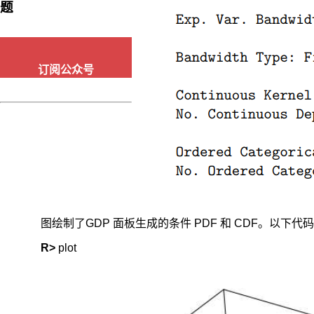
均
题
值
回
归
的
订阅公众号
不
足,
更
加
全
面
地
刻
画
被
图绘制了GDP 面板生成的条件 PDF 和 CDF。以下代
解
释
R> 
变
量
的
条
件