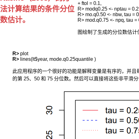
量
+ ftol = 0.1,

法计算结果的条件分位
之
R> modq0.25 <- nptau = 0.25
间
R> mo.q0.50 <- nbw, tau = 0.
数估计。
可
能
图绘制了生成的分位数估计
存
在
复
杂
R> 
R> 
的
非
此应用程序的一个很好的功能是解释变量是有序的，并且
线
的第 25、50 和 75 分位数。然后可以直接将这些非
性
关
系,
为
了
解
决
这
一
问