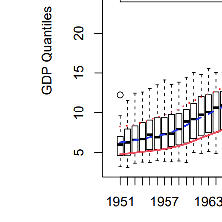
题,
关
于
非
参
数
分
位
数
回
归
模
型
的
研
究
应
运
而
生。