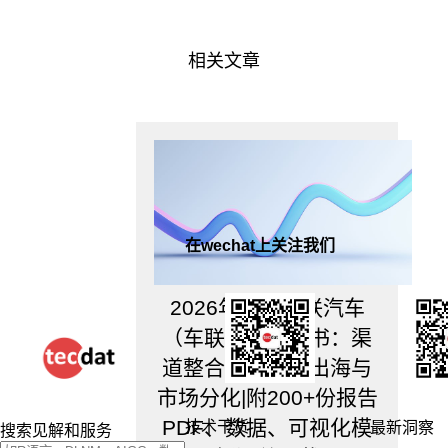
相关文章
在wechat上关注我们
2026年智能网联汽车
（车联网）蓝皮书：渠
道整合、新能源出海与
市场分化|附200+份报告
PDF、数据、可视化模
技术干货
最新洞察
搜索见解和服务