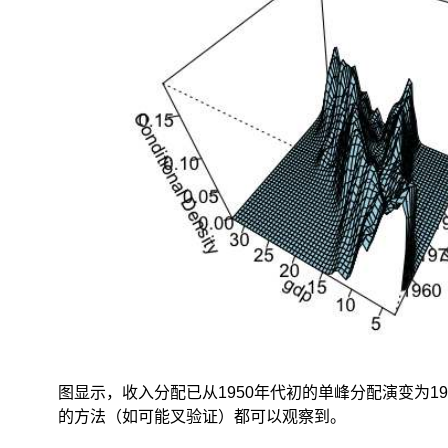
分
布
信
息,
尤
其
是
能
够
充
分
反
映
分
布
的
尾
部
图显示，收入分配已从1950年代初的单峰分配演变为
特
的方法（如可能叉验证）都可以观察到。
征。
但