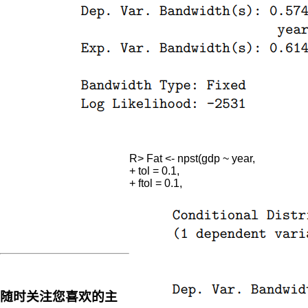
Koenker
和
Bassett
提
出
了
分
位
数
回
归
(Quantile
R> Fat <- npst(gdp ~ year,

Regression)
+ tol = 0.1,

模
型,
该
模
型
能
够
弥
随时关注您喜欢的主
补