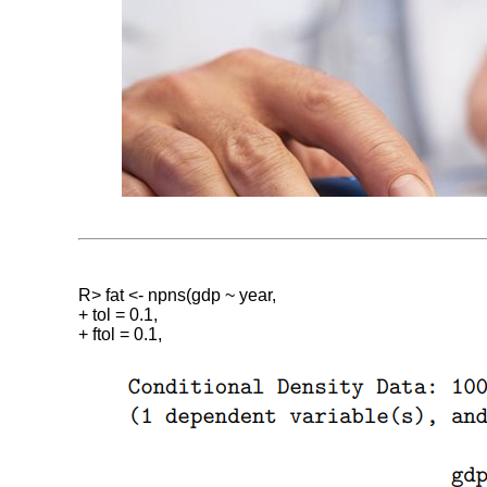
R> fat <- npns(gdp ~ year,

+ tol = 0.1,

20
世
纪
70
年
代